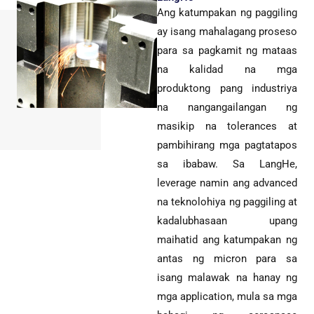
Ang katumpakan ng paggiling
ay isang mahalagang proseso
para sa pagkamit ng mataas
na kalidad na mga
produktong pang industriya
na nangangailangan ng
masikip na tolerances at
pambihirang mga pagtatapos
sa ibabaw. Sa LangHe,
leverage namin ang advanced
na teknolohiya ng paggiling at
kadalubhasaan upang
maihatid ang katumpakan ng
antas ng micron para sa
isang malawak na hanay ng
mga application, mula sa mga