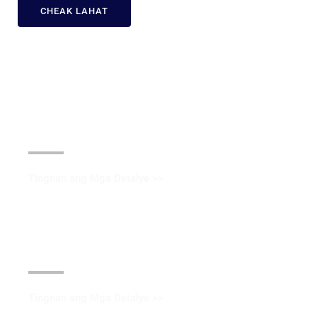
CHEAK LAHAT
Pagpapahid ng langis
Tingnan ang Mga Detalye >>
Electroplating
Tingnan ang Mga Detalye >>