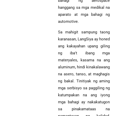
bahagi ng aerospace
hanggang sa mga medikal na
aparato at mga bahagi ng
automotive.
Sa mahigit sampung taong
karanasan, LangSiya ay honed
ang kakayahan upang giling
ng iba't ibang mga
materyales, kasama na ang
aluminum, hindi kinakalawang
na asero, tanso, at maghagis
ng bakal. Tinitiyak ng aming
mga serbisyo sa paggiling ng
katumpakan na ang iyong
mga bahagi ay nakakatugon
sa pinakamataas na