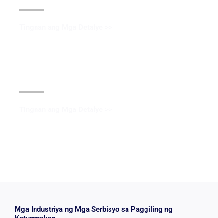
Tingnan ang Mga Detalye >>
Itim na oksido patong
Tingnan ang Mga Detalye >>
Mga Industriya ng Mga Serbisyo sa Paggiling ng