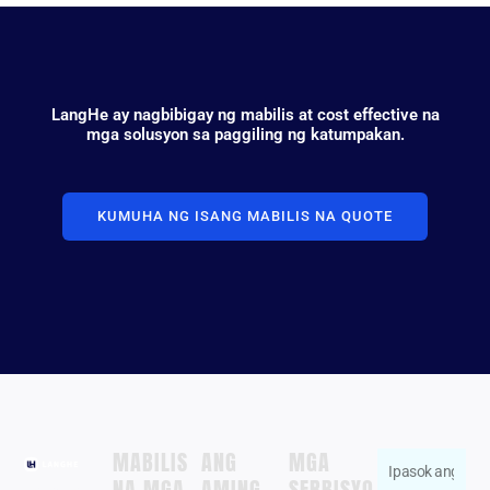
LangHe ay nagbibigay ng mabilis at cost effective na
mga solusyon sa paggiling ng katumpakan.
KUMUHA NG ISANG MABILIS NA QUOTE
MABILIS
ANG
MGA
Ipasok
NA MGA
AMING
SERBISYO
Zhengzhou