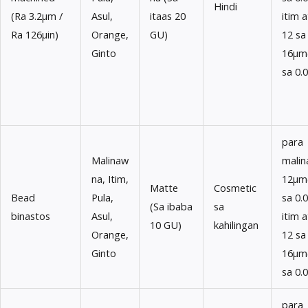
Hindi
(Ra 3.2μm /
Asul,
itaas 20
itim a
Ra 126μin)
Orange,
GU)
12 sa
Ginto
16μm(
sa 0.
para
Malinaw
malin
na, Itim,
12μm(
Matte
Cosmetic
Bead
Pula,
sa 0.
(Sa ibaba
sa
binastos
Asul,
itim a
10 GU)
kahilingan
Orange,
12 sa
Ginto
16μm(
sa 0.
para