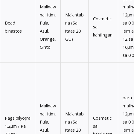
Malinaw
malin
na, Itim,
Makintab
12μm(
Cosmetic
Bead
Pula,
na (Sa
sa 0.
sa
binastos
Asul,
itaas 20
itim a
kahilingan
Orange,
GU)
12 sa
Ginto
16μm(
sa 0.
para
Malinaw
malin
na, Itim,
Makintab
12μm(
Pagsipilyo(ra
Cosmetic
Pula,
na (Sa
sa 0.
1.2μm / Ra
sa
Asul,
itaas 20
itim a
47μin)
kahilingan