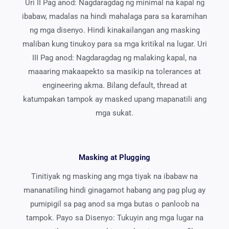
Uri II Pag anod: Nagdaragdag ng minimal na kapal ng
ibabaw, madalas na hindi mahalaga para sa karamihan
ng mga disenyo. Hindi kinakailangan ang masking
maliban kung tinukoy para sa mga kritikal na lugar. Uri
III Pag anod: Nagdaragdag ng malaking kapal, na
maaaring makaapekto sa masikip na tolerances at
engineering akma. Bilang default, thread at
katumpakan tampok ay masked upang mapanatili ang
mga sukat.
Masking at Plugging
Tinitiyak ng masking ang mga tiyak na ibabaw na
mananatiling hindi ginagamot habang ang pag plug ay
pumipigil sa pag anod sa mga butas o panloob na
tampok. Payo sa Disenyo: Tukuyin ang mga lugar na