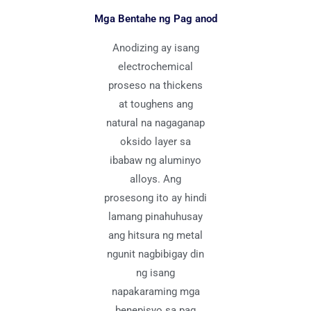
Mga Bentahe ng Pag anod
Anodizing ay isang
electrochemical
proseso na thickens
at toughens ang
natural na nagaganap
oksido layer sa
ibabaw ng aluminyo
alloys. Ang
prosesong ito ay hindi
lamang pinahuhusay
ang hitsura ng metal
ngunit nagbibigay din
ng isang
napakaraming mga
benepisyo sa pag