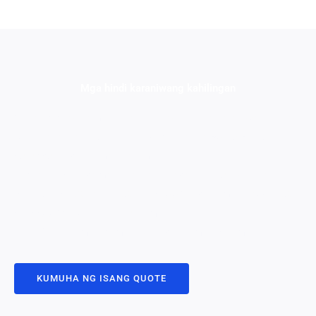
Mga hindi karaniwang kahilingan
1. Nagbibigay kami ng isang hanay ng mga karaniwang kulay.
Kung kailangan mo ng isang partikular na RAL o Pantone
color code, paki email sa amin.
2. Bilang isang pamantayan, ang kapal ng anodizing natin ay
susunod sa ISO 7599: ISO klase AA10 (para malinaw) at ISO
class AA15. Kung ang iyong mga bahagi ay nangangailangan
ng iba't ibang mga pamantayan, paki email sa amin.
KUMUHA NG ISANG QUOTE