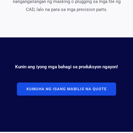
nangangailangan ng masking o plugging sa mga file ng
CAD, lalo na para sa mga precision parts.
Kunin ang iyong mga bahagi sa produksyon ngayon!
KUMUHA NG ISANG MABILIS NA QUOTE