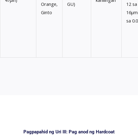
Orange,
GU)
12 sa
Ginto
16μm(
sa 0.
Pagpapahid ng Uri III: Pag anod ng Hardcoat