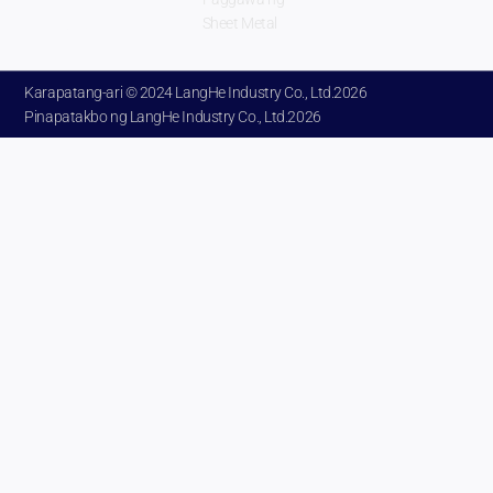
ng Henan
Sheet Metal
Tsina.
Karapatang-ari © 2024 LangHe Industry Co.,
Ltd.2026
Pinapatakbo ng LangHe Industry Co.,
Ltd.2026