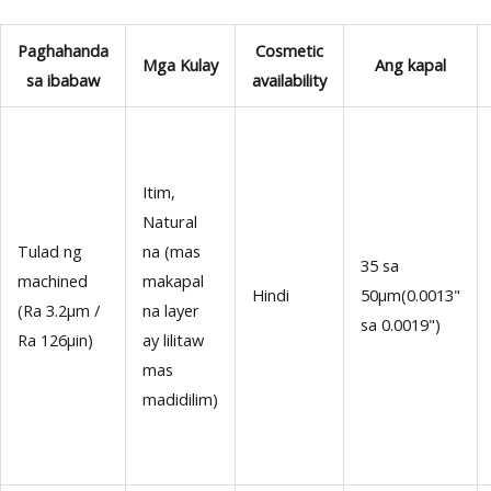
Paghahanda
Cosmetic
Mga Kulay
Ang kapal
sa ibabaw
availability
Itim,
Natural
Tulad ng
na (mas
35 sa
machined
makapal
Hindi
50μm(0.0013"
(Ra 3.2μm /
na layer
sa 0.0019")
Ra 126μin)
ay lilitaw
mas
madidilim)