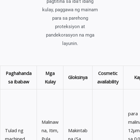
pagtitina sa iba't ibang
kulay, paggawa ng mainam
para sa parehong
proteksiyon at
pandekorasyon na mga
layunin.
Paghahanda
Mga
Cosmetic
Gloksinya
Ka
sa ibabaw
Kulay
availability
para
Malinaw
malin
Tulad ng
na, Itim,
Makintab
12μm(
machined
Pula,
na (Sa
sa 0.