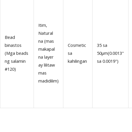
Itim,
Natural
Bead
na (mas
binastos
Cosmetic
35 sa
makapal
(Mga beads
sa
50μm(0.0013"
na layer
ng salamin
kahilingan
sa 0.0019")
ay lilitaw
#120)
mas
madidilim)