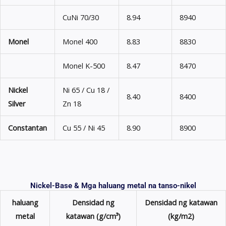
CuNi 70/30
8.94
8940
Monel
Monel 400
8.83
8830
Monel K-500
8.47
8470
Nickel
Ni 65 / Cu 18 /
8.40
8400
Silver
Zn 18
Constantan
Cu 55 / Ni 45
8.90
8900
Nickel-Base & Mga haluang metal na tanso-nikel
haluang
Densidad ng
Densidad ng katawan
metal
katawan (g/cm³)
(kg/m2)