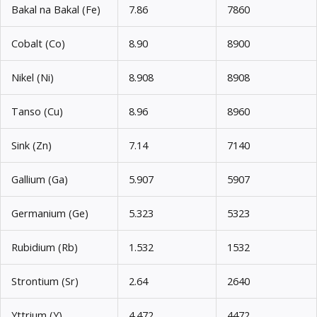
Bakal na Bakal (Fe)
7.86
7860
Cobalt (Co)
8.90
8900
Nikel (Ni)
8.908
8908
Tanso (Cu)
8.96
8960
Sink (Zn)
7.14
7140
Gallium (Ga)
5.907
5907
Germanium (Ge)
5.323
5323
Rubidium (Rb)
1.532
1532
Strontium (Sr)
2.64
2640
Yttrium (Y)
4.472
4472