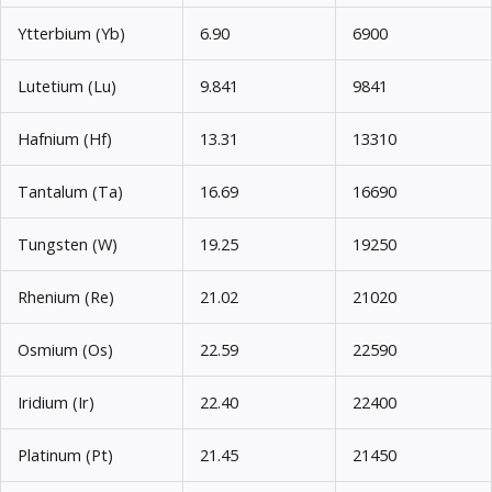
Ytterbium (Yb)
6.90
6900
Lutetium (Lu)
9.841
9841
Hafnium (Hf)
13.31
13310
Tantalum (Ta)
16.69
16690
Tungsten (W)
19.25
19250
Rhenium (Re)
21.02
21020
Osmium (Os)
22.59
22590
Iridium (Ir)
22.40
22400
Platinum (Pt)
21.45
21450