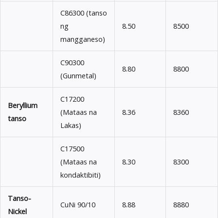
C86300 (tanso
ng
8.50
8500
mangganeso)
C90300
8.80
8800
(Gunmetal)
C17200
Beryllium
(Mataas na
8.36
8360
tanso
Lakas)
C17500
(Mataas na
8.30
8300
kondaktibiti)
Tanso-
CuNi 90/10
8.88
8880
Nickel