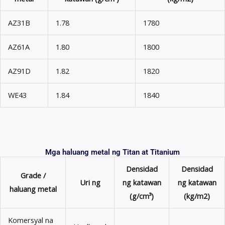
AZ31B
1.78
1780
AZ61A
1.80
1800
AZ91D
1.82
1820
WE43
1.84
1840
Mga haluang metal ng Titan at Titanium
Densidad
Densidad
Grade /
Uri ng
ng katawan
ng katawan
haluang metal
(g/cm³)
(kg/m2)
Komersyal na