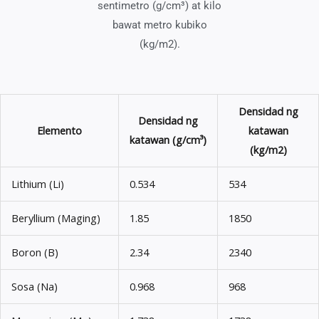
sentimetro (g/cm³) at kilo
bawat metro kubiko
(kg/m2).
Densidad ng
Densidad ng
Elemento
katawan
katawan
(g/cm³)
(kg/m2)
Lithium (Li)
0.534
534
Beryllium (Maging)
1.85
1850
Boron (B)
2.34
2340
Sosa (Na)
0.968
968