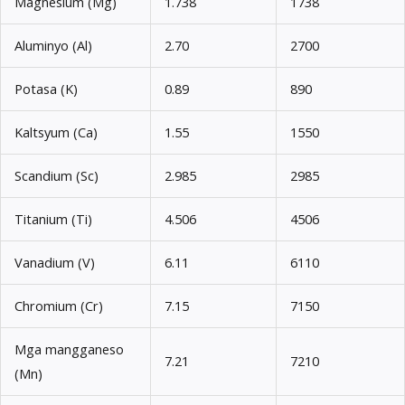
Magnesium (Mg)
1.738
1738
Aluminyo (Al)
2.70
2700
Potasa (K)
0.89
890
Kaltsyum (Ca)
1.55
1550
Scandium (Sc)
2.985
2985
Titanium (Ti)
4.506
4506
Vanadium (V)
6.11
6110
Chromium (Cr)
7.15
7150
Mga mangganeso
7.21
7210
(Mn)