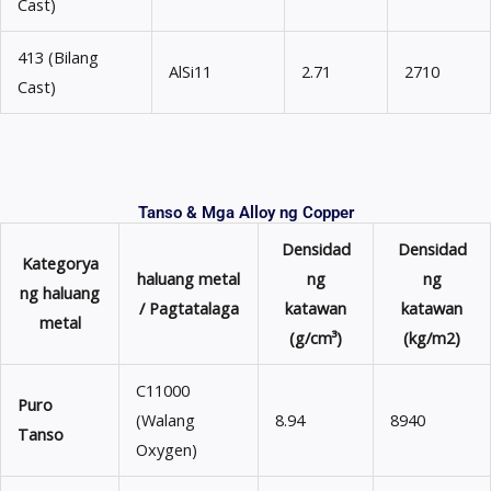
Cast)
413 (Bilang
AlSi11
2.71
2710
Cast)
Tanso & Mga Alloy ng Copper
Densidad
Densidad
Kategorya
haluang metal
ng
ng
ng haluang
/ Pagtatalaga
katawan
katawan
metal
(g/cm³)
(kg/m2)
C11000
Puro
(Walang
8.94
8940
Tanso
Oxygen)