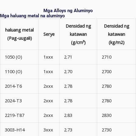
Mga Alloys ng Aluminyo
Mga haluang metal na aluminyo
Densidad ng
Densidad ng
haluang metal
Serye
katawan
katawan
(Pag-uugali)
(g/cm³)
(kg/m2)
1050 (O)
1xxx
2.71
2710
1100 (O)
1xxx
2.70
2700
2014-T6
2xxx
2.78
2780
2024-T3
2xxx
2.78
2780
2219-T87
2xxx
2.83
2830
3003-H14
3xxx
2.73
2730