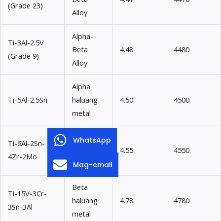
(Grade 23)
Alloy
Alpha-
Ti-3Al-2.5V
Beta
4.48
4480
(Grade 9)
Alloy
Alpha
Ti-5Al-2.5Sn
haluang
4.50
4500
metal
Alpha-
WhatsApp
Ti-6Al-2Sn-
Beta
4.55
4550
4Zr-2Mo
Alloy
Mag-email
Beta
Ti-15V-3Cr-
haluang
4.78
4780
3Sn-3Al
metal