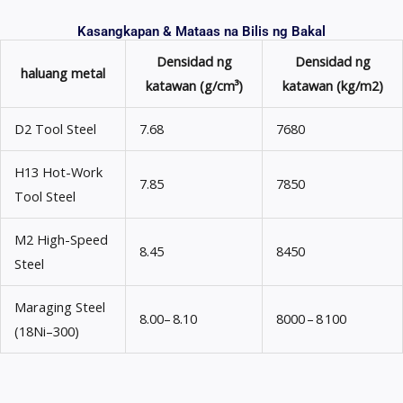
Kasangkapan & Mataas na Bilis ng Bakal
Densidad ng
Densidad ng
haluang metal
katawan (g/cm³)
katawan (kg/m2)
D2 Tool Steel
7.68
7680
H13 Hot-Work
7.85
7850
Tool Steel
M2 High-Speed
8.45
8450
Steel
Maraging Steel
8.00– 8.10
8000 – 8 100
(18Ni–300)