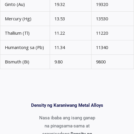
Ginto (Au)
19.32
19320
Mercury (Hg)
13.53
13530
Thallium (Tl)
11.22
11220
Humantong sa (Pb)
11.34
11340
Bismuth (Bi)
9.80
9800
Density ng Karaniwang Metal Alloys
Nasa ibaba ang isang ganap
na pinagsama-sama at