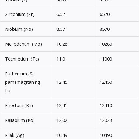
Zirconium (Zr)
6.52
6520
Niobium (Nb)
8.57
8570
Molibdenum (Mo)
10.28
10280
Technetium (Tc)
11.0
11000
Ruthenium (Sa
pamamagitan ng
12.45
12450
Ru)
Rhodium (Rh)
12.41
12410
Palladium (Pd)
12.02
12023
Pilak (Ag)
10.49
10490