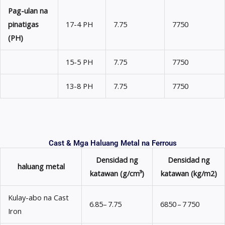
Pag-ulan na
pinatigas
17-4 PH
7.75
7750
(PH)
15-5 PH
7.75
7750
13-8 PH
7.75
7750
Cast & Mga Haluang Metal na Ferrous
Densidad ng
Densidad ng
haluang metal
katawan (g/cm³)
katawan (kg/m2)
Kulay-abo na Cast
6.85– 7.75
6850 – 7 750
Iron