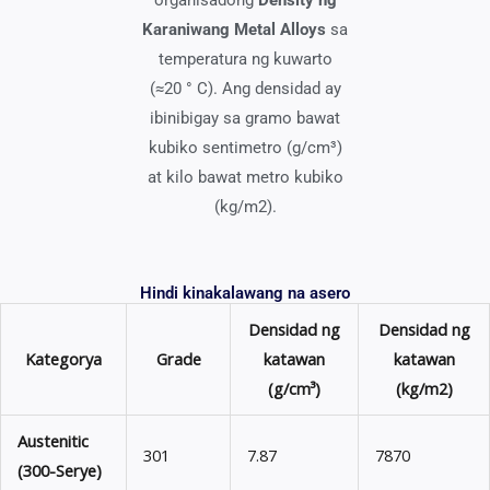
organisadong
Density ng
Karaniwang Metal Alloys
sa
temperatura ng kuwarto
(≈20 ° C). Ang densidad ay
ibinibigay sa gramo bawat
kubiko sentimetro (g/cm³)
at kilo bawat metro kubiko
(kg/m2).
Hindi kinakalawang na asero
Densidad ng
Densidad ng
Kategorya
Grade
katawan
katawan
(g/cm³)
(kg/m2)
Austenitic
301
7.87
7870
(300-Serye)