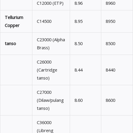
C12000 (ETP)
8.96
8960
Tellurium
C14500
8.95
8950
Copper
C23000 (Alpha
tanso
8.50
8500
Brass)
C26000
(Cartridge
8.44
8440
tanso)
C27000
(Dilaw/pulang
8.60
8600
tanso)
C36000
(Libreng