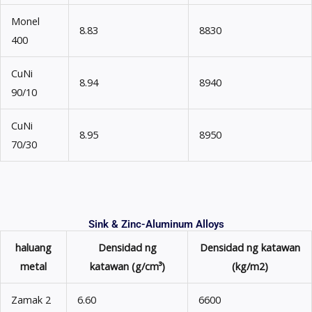
Monel
8.83
8830
400
CuNi
8.94
8940
90/10
CuNi
8.95
8950
70/30
Sink & Zinc-Aluminum Alloys
haluang
Densidad ng
Densidad ng katawan
metal
katawan (g/cm³)
(kg/m2)
Zamak 2
6.60
6600