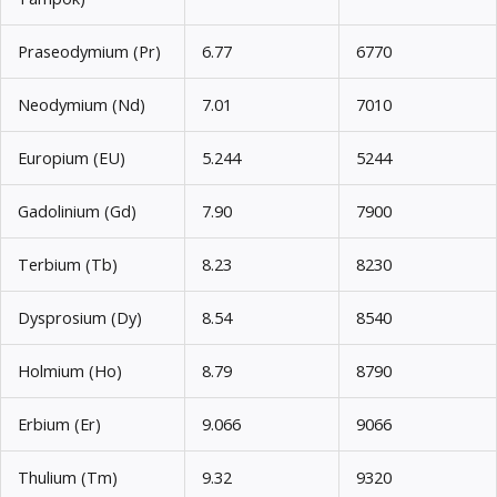
Praseodymium (Pr)
6.77
6770
Neodymium (Nd)
7.01
7010
Europium (EU)
5.244
5244
Gadolinium (Gd)
7.90
7900
Terbium (Tb)
8.23
8230
Dysprosium (Dy)
8.54
8540
Holmium (Ho)
8.79
8790
Erbium (Er)
9.066
9066
Thulium (Tm)
9.32
9320