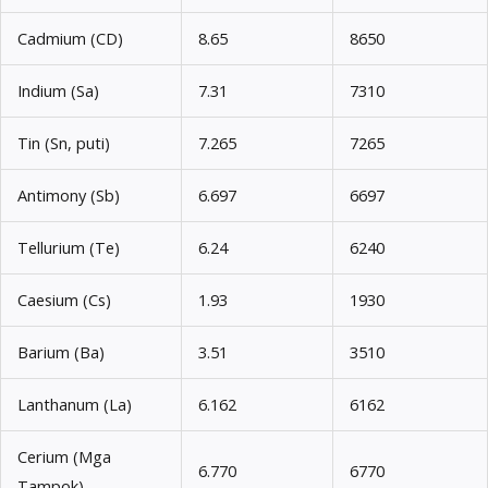
Cadmium (CD)
8.65
8650
Indium (Sa)
7.31
7310
Tin (Sn, puti)
7.265
7265
Antimony (Sb)
6.697
6697
Tellurium (Te)
6.24
6240
Caesium (Cs)
1.93
1930
Barium (Ba)
3.51
3510
Lanthanum (La)
6.162
6162
Cerium (Mga
6.770
6770
Tampok)