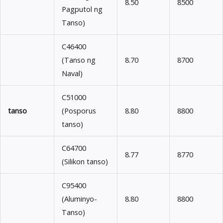
8.50
8500
Pagputol ng
Tanso)
C46400
(Tanso ng
8.70
8700
Naval)
C51000
tanso
(Posporus
8.80
8800
tanso)
C64700
8.77
8770
(Silikon tanso)
C95400
(Aluminyo-
8.80
8800
Tanso)