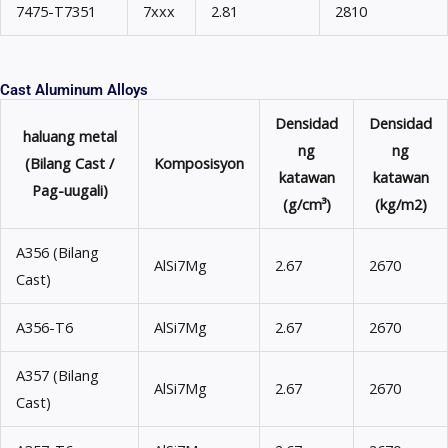
7475-T7351
7xxx
2.81
2810
Cast Aluminum Alloys
Densidad
Densidad
haluang metal
ng
ng
(Bilang Cast /
Komposisyon
katawan
katawan
Pag-uugali)
(g/cm³)
(kg/m2)
A356 (Bilang
AlSi7Mg
2.67
2670
Cast)
A356-T6
AlSi7Mg
2.67
2670
A357 (Bilang
AlSi7Mg
2.67
2670
Cast)