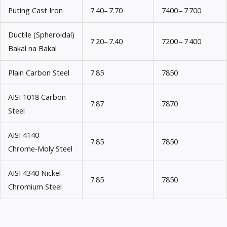
Puting Cast Iron
7.40– 7.70
7400 – 7 700
Ductile (Spheroidal)
7.20– 7.40
7200 – 7 400
Bakal na Bakal
Plain Carbon Steel
7.85
7850
AISI 1018 Carbon
7.87
7870
Steel
AISI 4140
7.85
7850
Chrome‑Moly Steel
AISI 4340 Nickel-
7.85
7850
Chromium Steel