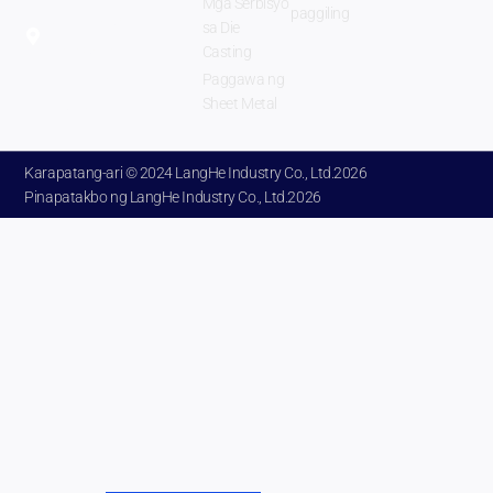
Mga Serbisyo
paggiling
Zhengzhou
sa Die
Lalawigan
Casting
ng Henan
Paggawa ng
Sheet Metal
Tsina.
Karapatang-ari © 2024 LangHe Industry Co.,
Ltd.2026
Pinapatakbo ng LangHe Industry Co.,
Ltd.2026