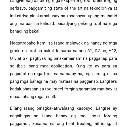
LangHe nag aalok ng mga ekspertong tool steel forging
serbisyo, paggamit ng state of the art na teknolohiya at
industriya pinakamahusay na kasanayan upang maihatid
ang mataas na kalidad, pasadyang pekeng tool na mga
bahagi ng bakal.
Nagtatrabaho kami sa isang malawak na hanay ng mga
grado ng tool na bakal, kasama na ang A2, D2 po, H13,
O1, at S7, pagtiyak ng pinakamainam na pagganap para
sa iba't ibang mga application. Kung ito ay para sa
pagputol ng mga tool, namamatay na, mga amag, o iba
pang mga bahagi na may mataas na pagganap, LangHe's
kadalubhasaan sa tool steel forging garantiya matibay at
maaasahang mga resulta.
Bilang isang pinagkakatiwalaang kasosyo, LangHe ay
nagbibigay ng isang hanay ng mga post forging
paggamot, kasama na ang heat treating, nitriding, at