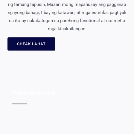
ng tamang tapusin, Maaari mong mapahusay ang pagganap
ng iyong bahagi, tibay ng katawan, at mga estetika, pagtiyak
na ito ay nakakatugon sa parehong functional at cosmetic
mga kinakailangan.
CHEAK LAHAT
Pagpapahid ng langis
Tingnan ang Mga Detalye >>