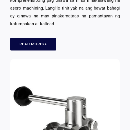
komprehensibong pag unawa sa hindi kinakalawang na
asero machining, LangHe tinitiyak na ang bawat bahagi
ay ginawa na may pinakamataas na pamantayan ng
katumpakan at kalidad.
READ MORE>>