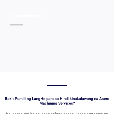
Itim na oksido patong
Tingnan ang Mga Detalye >>
Bakit Pumili ng LangHe para sa Hindi kinakalawang na Asero
Machining Services?
Kailangan mo ba ng isang solong bahagi, isang prototype na