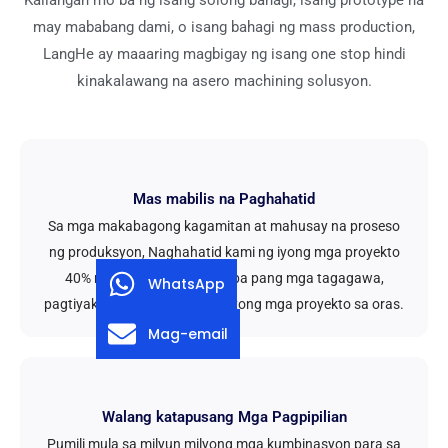
may mababang dami, o isang bahagi ng mass production,
LangHe ay maaaring magbigay ng isang one stop hindi
kinakalawang na asero machining solusyon.
Mas mabilis na Paghahatid
Sa mga makabagong kagamitan at mahusay na proseso
ng produksyon, Naghahatid kami ng iyong mga proyekto
40% mas mabilis kaysa sa iba pang mga tagagawa,
WhatsApp
pagtiyak na makumpleto ang iyong mga proyekto sa oras.
Mag-email
Walang katapusang Mga Pagpipilian
Pumili mula sa milyun milyong mga kumbinasyon para sa