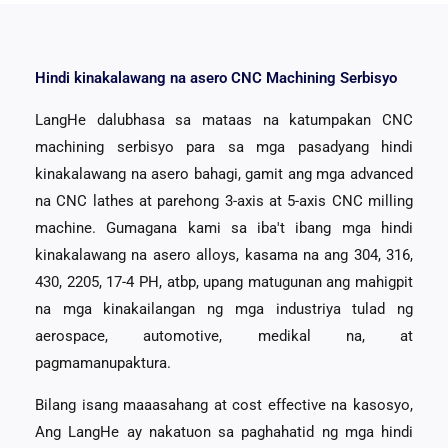
Hindi kinakalawang na asero CNC Machining Serbisyo
LangHe dalubhasa sa mataas na katumpakan CNC
machining serbisyo para sa mga pasadyang hindi
kinakalawang na asero bahagi, gamit ang mga advanced
na CNC lathes at parehong 3-axis at 5-axis CNC milling
machine. Gumagana kami sa iba't ibang mga hindi
kinakalawang na asero alloys, kasama na ang 304, 316,
430, 2205, 17-4 PH, atbp, upang matugunan ang mahigpit
na mga kinakailangan ng mga industriya tulad ng
aerospace, automotive, medikal na, at
pagmamanupaktura.
Bilang isang maaasahang at cost effective na kasosyo,
Ang LangHe ay nakatuon sa paghahatid ng mga hindi