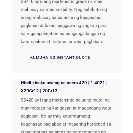
SS416 ay isang martensitic grade na may
mahusay na machinability. Nag aalok ito ng
isang mahusay na balanse ng kaagnasan
paglaban at lakas, paggawa ng angkop para
sa mga application na nangangailangan ng
katumpakan at mataas na wear paglaban.
KUMUHA NG INSTANT QUOTE
Hindi kinakalawang na asero 420 | 1.4021 |
X20Cr12 | 20Cr13
SS420 ay isang martensitic haluang metal na
may mataas na katigasan at magandang wear
paglaban. Ito ay may katamtamang
kaagnasan paglaban at maaaring hardened sa
isang mataas na antas sa pamamagitan ng