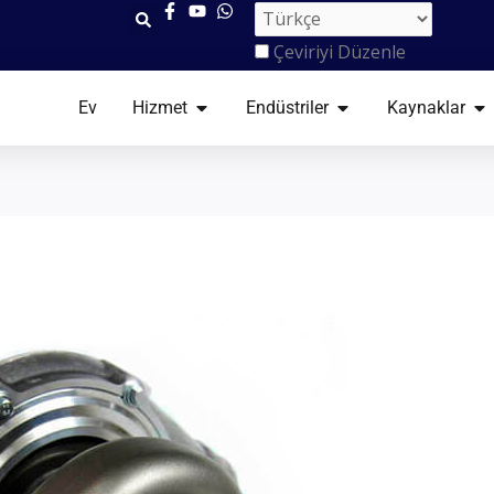
Çeviriyi Düzenle
AÇIK HIZMET
AÇIK ENDÜSTRILER
AÇ
Ev
Hizmet
Endüstriler
Kaynaklar