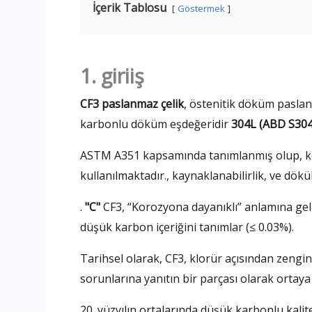
İçerik Tablosu
Göstermek
1. giriiş
CF3 paslanmaz çelik
, östenitik döküm paslanm
karbonlu döküm eşdeğeridir
304L (ABD S30
ASTM A351 kapsamında tanımlanmış olup, ko
kullanılmaktadır., kaynaklanabilirlik, ve dökül
.
"C"
CF3, “Korozyona dayanıklı” anlamına gel
düşük karbon içeriğini tanımlar (≤ 0.03%).
Tarihsel olarak, CF3, klorür açısından zen
sorunlarına yanıtın bir parçası olarak ortaya ç
20. yüzyılın ortalarında düşük karbonlu kalit