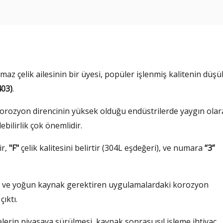
az çelik ailesinin bir üyesi, popüler işlenmiş kalitenin düşü
403)
.
rozyon direncinin yüksek olduğu endüstrilerde yaygın olar
ebilirlik çok önemlidir.
ir,
"F"
çelik kalitesini belirtir (304L eşdeğeri), ve numara
“3”
gin ve yoğun kaynak gerektiren uygulamalardaki korozyon
ıktı.
elerin piyasaya sürülmesi, kaynak sonrası ısıl işleme ihtiyaç