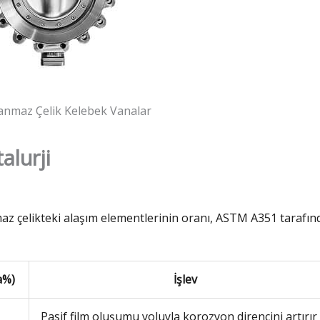
anmaz Çelik Kelebek Vanalar
alurji
nmaz çelikteki alaşım elementlerinin oranı, ASTM A351 tarafı
a%)
İşlev
Pasif film oluşumu yoluyla korozyon direncini artırır