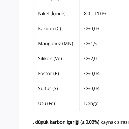
Nikel (İçinde)
8.0 - 11.0%
Karbon (C)
≤%0,03
Manganez (MN)
≤%1,5
Silikon (Ve)
≤%2,0
Fosfor (P)
≤%0,04
Sülfür (S)
≤%0,04
Ütü (Fe)
Denge
.
düşük karbon içeriği (≤ 0.03%)
kaynak sırası