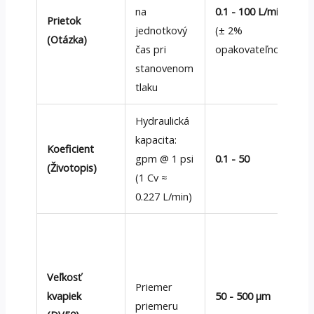
na
0.1 - 100 L/min
Prietok
jednotkový
(± 2%
(Otázka)
čas pri
opakovateľnosť)
stanovenom
tlaku
Hydraulická
kapacita:
Koeficient
gpm @ 1 psi
0.1 - 50
(Životopis)
(1 Cv ≈
0.227 L/min)
Veľkosť
Priemer
kvapiek
50 - 500 μm
priemeru