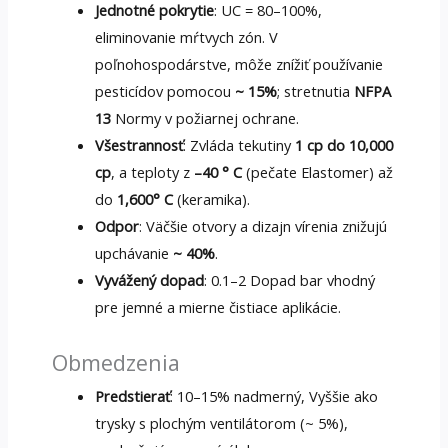
Jednotné pokrytie
: UC = 80–100%,
eliminovanie mŕtvych zón. V
poľnohospodárstve, môže znížiť používanie
pesticídov pomocou
~ 15%
; stretnutia
NFPA
13
Normy v požiarnej ochrane.
Všestrannosť
: Zvláda tekutiny
1 cp do 10,000
cp
, a teploty z
–40 ° C
(pečate Elastomer) až
do
1,600° C
(keramika).
Odpor
: Väčšie otvory a dizajn vírenia znižujú
upchávanie
~ 40%
.
Vyvážený dopad
: 0.1–2 Dopad bar vhodný
pre jemné a mierne čistiace aplikácie.
Obmedzenia
Predstierať
: 10–15% nadmerný, Vyššie ako
trysky s plochým ventilátorom (~ 5%),