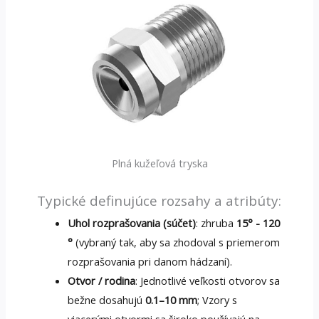
Plná kužeľová tryska
Typické definujúce rozsahy a atribúty:
Uhol rozprašovania (súčet)
: zhruba
15° - 120
°
(vybraný tak, aby sa zhodoval s priemerom
rozprašovania pri danom hádzaní).
Otvor / rodina
: Jednotlivé veľkosti otvorov sa
bežne dosahujú
0.1–10 mm
; Vzory s
viacerými otvormi sa široko používajú na