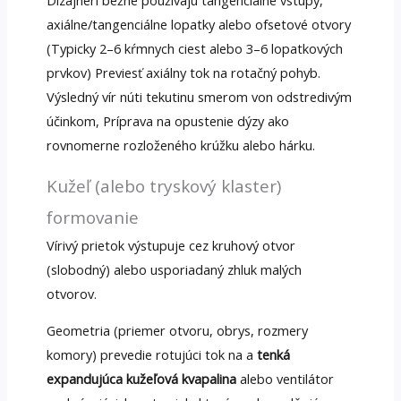
Dizajnéri bežne používajú tangenciálne vstupy,
axiálne/tangenciálne lopatky alebo ofsetové otvory
(Typicky 2–6 kŕmnych ciest alebo 3–6 lopatkových
prvkov) Previesť axiálny tok na rotačný pohyb.
Výsledný vír núti tekutinu smerom von odstredivým
účinkom, Príprava na opustenie dýzy ako
rovnomerne rozloženého krúžku alebo hárku.
Kužeľ (alebo tryskový klaster)
formovanie
Vírivý prietok výstupuje cez kruhový otvor
(slobodný) alebo usporiadaný zhluk malých
otvorov.
Geometria (priemer otvoru, obrys, rozmery
komory) prevedie rotujúci tok na a
tenká
expandujúca kužeľová kvapalina
alebo ventilátor