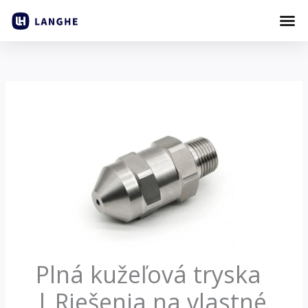
Preskočiť
na
obsah
Plná kužeľová tryska
| Riešenia na vlastné