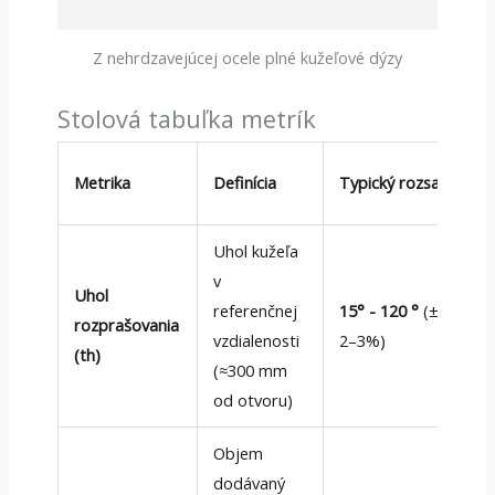
Z nehrdzavejúcej ocele plné kužeľové dýzy
Stolová tabuľka metrík
Metrika
Definícia
Typický rozsah
Uhol kužeľa
v
Uhol
referenčnej
15° - 120 °
(±
rozprašovania
vzdialenosti
2–3%)
(th)
(≈300 mm
od otvoru)
Objem
dodávaný