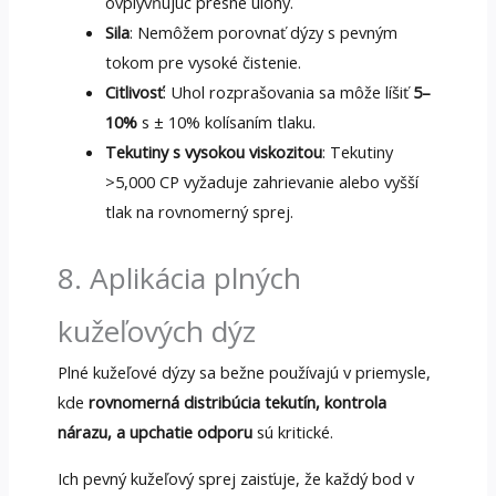
ovplyvňujúc presné úlohy.
Sila
: Nemôžem porovnať dýzy s pevným
tokom pre vysoké čistenie.
Citlivosť
: Uhol rozprašovania sa môže líšiť
5–
10%
s ± 10% kolísaním tlaku.
Tekutiny s vysokou viskozitou
: Tekutiny
>5,000 CP vyžaduje zahrievanie alebo vyšší
tlak na rovnomerný sprej.
8. Aplikácia plných
kužeľových dýz
Plné kužeľové dýzy sa bežne používajú v priemysle,
kde
rovnomerná distribúcia tekutín, kontrola
nárazu, a upchatie odporu
sú kritické.
Ich pevný kužeľový sprej zaisťuje, že každý bod v