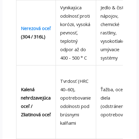
Vynikajúca
Jedlo & čistenie
odolnosť proti
nápojov,
korózii, vysoká
chemické
Nerezová oceľ
pevnosť,
rastliny,
(304 / 316L)
teplotný
vysokotlakové
odpor až do
umývacie
400 - 500 ° C
systémy
Tvrdosť (HRC
Kalená
40–60),
Ťažba, oceľové
nehrdzavejúca
opotrebovanie
diela
oceľ /
odolnosti pod
(odstránenie),
Zliatinová oceľ
brúsnymi
opotrebovanie
kalňami