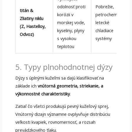
odolnosť proti
Pobrežie,
titán &
korózii v
petrochemický,
Zliatiny niklu
morskej vode,
letecké
(Z, Hastelloy,
kyseliny, plyny
chladiace
Odvoz)
s vysokou
systémy
teplotou
5. Typy plnohodnotnej dýzy
Dýzy s úplnými kužeľmi sa dajú klasifikovať na
základe ich
vnútorná geometria, striekanie, a
výkonnostné charakteristiky
.
Zatiaľ čo všetci produkujú pevný kužeľový sprej,
Vnútorný dizajn významne ovplyvňuje distribúciu
veľkosti kvapiek, rovnomernosť, a rozsah
prevádzkového tlaku.