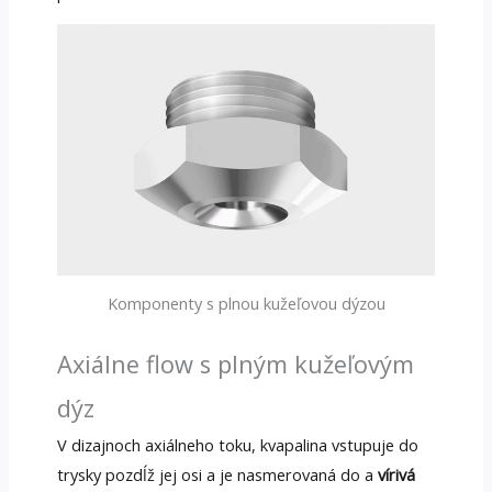
Komponenty s plnou kužeľovou dýzou
Axiálne flow s plným kužeľovým
dýz
V dizajnoch axiálneho toku, kvapalina vstupuje do
trysky pozdĺž jej osi a je nasmerovaná do a
vírivá