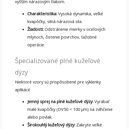
vyšším nárazovým tlakom.
Charakteristika:
Vysoká dynamika, veľké
kvapôčky, silná nárazová sila.
Žiadosti:
Odstránenie mierky v oceľových
mlynoch, čistenie povrchov, ťažobné
operácie.
Špecializované plné kužeľové
dýzy
Niektoré vzory sú prispôsobené pre výklenky
aplikácií:
Jemný sprej na plné kužeľové dýzy:
Vyrábať
malé kvapôčky (DV50 < 100 μm) na zvlhčenie
alebo povlak.
Širokouhlý kužeľový dýzy:
Zakryte veľké