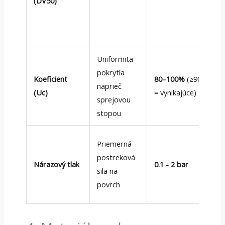
(DV50)
Uniformita
pokrytia
Koeficient
80–100%
(≥90%
naprieč
(Uc)
= vynikajúce)
sprejovou
stopou
Priemerná
postreková
Nárazový tlak
0.1 - 2 bar
sila na
povrch