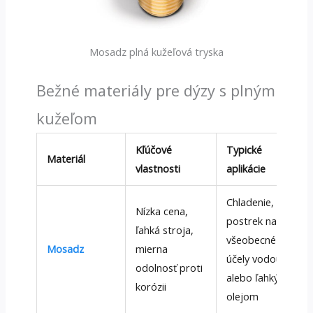
Mosadz plná kužeľová tryska
Bežné materiály pre dýzy s plným
kužeľom
Kľúčové
Typické
Materiál
vlastnosti
aplikácie
Chladenie,
Nízka cena,
postrek na
ľahká stroja,
všeobecné
Mosadz
mierna
účely vodou
odolnosť proti
alebo ľahkým
korózii
olejom