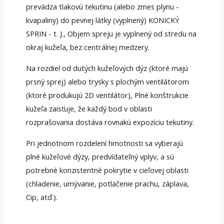
prevádza tlakovú tekutinu (alebo zmes plynu -
kvapaliny) do pevnej látky (vyplnený) KONICKÝ
SPRIN - t. J., Objem spreju je vyplnený od stredu na
okraj kužeľa, bez centrálnej medzery.
Na rozdiel od dutých kužeľových dýz (ktoré majú
prsný sprej) alebo trysky s plochým ventilátorom
(ktoré produkujú 2D ventilátor), Plné konštrukcie
kužeľa zaisťuje, že každý bod v oblasti
rozprašovania dostáva rovnakú expozíciu tekutiny.
Pri jednotnom rozdelení hmotnosti sa vyberajú
plné kužeľové dýzy, predvídateľný vplyv, a sú
potrebné konzistentné pokrytie v cieľovej oblasti
(chladenie, umývanie, potlačenie prachu, záplava,
Cip, atď.).