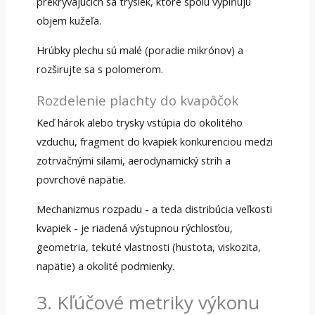
prekrývajúcich sa trysiek, ktoré spolu vyplňujú
objem kužeľa.
Hrúbky plechu sú malé (poradie mikrónov) a
rozširujte sa s polomerom.
Rozdelenie plachty do kvapôčok
Keď hárok alebo trysky vstúpia do okolitého
vzduchu, fragment do kvapiek konkurenciou medzi
zotrvačnými silami, aerodynamický strih a
povrchové napätie.
Mechanizmus rozpadu - a teda distribúcia veľkosti
kvapiek - je riadená výstupnou rýchlosťou,
geometria, tekuté vlastnosti (hustota, viskozita,
napätie) a okolité podmienky.
3. Kľúčové metriky výkonu