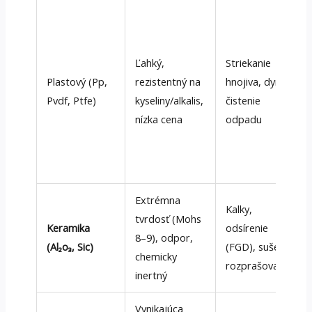
Ľahký,
Striekanie
Plastový (Pp,
rezistentný na
hnojiva, dym,
Pvdf, Ptfe)
kyseliny/alkalis,
čistenie
nízka cena
odpadu
Extrémna
Kalky,
tvrdosť (Mohs
Keramika
odsírenie
8–9), odpor,
(Al₂o₃, Sic)
(FGD), sušenie
chemicky
rozprašovania
inertný
Vynikajúca