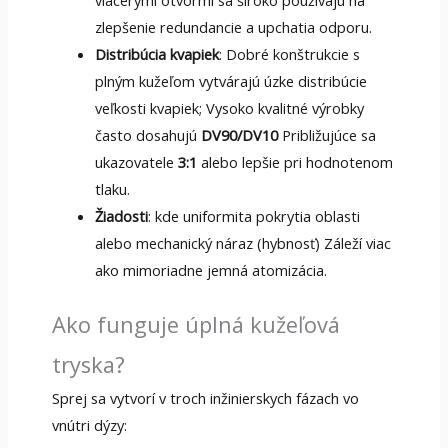
zlepšenie redundancie a upchatia odporu.
Distribúcia kvapiek
: Dobré konštrukcie s
plným kužeľom vytvárajú úzke distribúcie
veľkosti kvapiek; Vysoko kvalitné výrobky
často dosahujú
DV90/DV10
Približujúce sa
ukazovatele
3:1
alebo lepšie pri hodnotenom
tlaku.
Žiadosti
: kde uniformita pokrytia oblasti
alebo mechanický náraz (hybnosť) Záleží viac
ako mimoriadne jemná atomizácia.
Ako funguje úplná kužeľová
tryska?
Sprej sa vytvorí v troch inžinierskych fázach vo
vnútri dýzy: