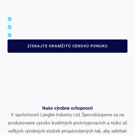
potreby našich klientov.
Konkurenčná cena 35% šetrenie nákladov
Rýchly obrat v 7 dní
100+ kovy & plasty, 50+ povrchové povrchové úpravy
ZÍSKAJTE OKAMŽITÚ CENOVÚ PONUKU
Naše výrobné schopnosti
V spoločnosti Langhe Industry Ltd, Špecializujeme sa na
poskytovanie vysoko kvalitných prototypovacích a nízko až
veľkých výrobných služieb prispôsobených tak, aby zahŕňali