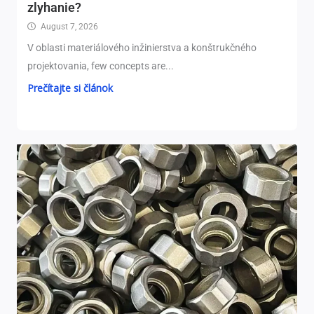
zlyhanie?
August 7, 2026
V oblasti materiálového inžinierstva a konštrukčného
projektovania,
few concepts are..
.
Prečítajte si článok