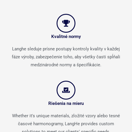
Kvalitné normy
Langhe sleduje prísne postupy kontroly kvality v každej
fáze výroby, zabezpečenie toho, aby všetky časti spĺňali
medzinárodné normy a špecifikácie.
Riešenia na mieru
Whether it's unique materials
, zložité vzory alebo tesné
časové harmonogramy,
LangHe provides custom
solutions to meet our clients' specific needs
.