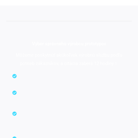
Výber správneho výrobcu prototypov
Môžeme poskytnúť akúkoľvek výrobnú službu podľa
potrieb zákazníkov, a citácia zaberá 12 hodiny！
Individuálna podporná služba technického tímu,
Rýchla odpoveď v priebehu niekoľkých hodín.
Najkonkurencieschopnejšie ceny na trhu, 35%
nižšie ako Európa a Amerika.
Medzi komplexné schopnosti patrí interné
obrábanie a integrácia výrobných zdrojov v celej
Číne.
Skúsený tím inžinierov a flexibilné výrobné metódy