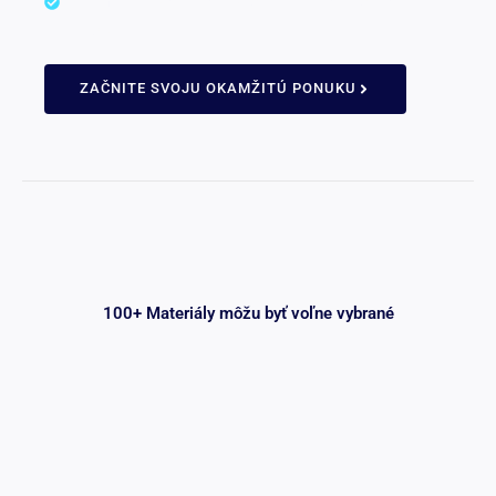
znamenajú rýchlejšiu výrobu a kratšie dodacie
lehoty.
ZAČNITE SVOJU OKAMŽITÚ PONUKU
100+ Materiály môžu byť voľne vybrané