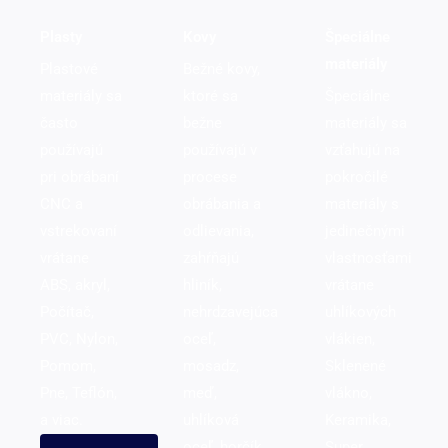
Plasty
Kovy
Špeciálne
materiály
Plastové
Bežné kovy,
materiály sa
ktoré sa
Špeciálne
často
bežne
materiály sa
používajú
používajú v
vzťahujú na
pri obrábaní
procese
pokročilé
CNC a
obrábania a
materiály s
vstrekovaní
odlievania,
jedinečnými
vrátane
zahŕňajú
vlastnosťami
ABS, akryl,
hliník,
vrátane
Počítač,
nehrdzavejúca
uhlíkových
PVC, Nylon,
oceľ,
vlákien,
Pomom,
mosadz,
Sklenené
Pne, Teflón,
meď,
vlákno,
a viac.
uhlíková
Keramika,
oceľ, horčík,
Super