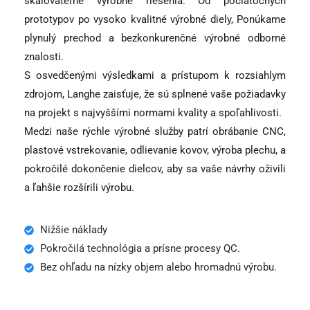
škálovateľné výrobné riešenia. Od počiatočných
prototypov po vysoko kvalitné výrobné diely, Ponúkame
plynulý prechod a bezkonkurenčné výrobné odborné
znalosti.
S osvedčenými výsledkami a prístupom k rozsiahlym
zdrojom, Langhe zaisťuje, že sú splnené vaše požiadavky
na projekt s najvyššími normami kvality a spoľahlivosti.
Medzi naše rýchle výrobné služby patrí obrábanie CNC,
plastové vstrekovanie, odlievanie kovov, výroba plechu, a
pokročilé dokončenie dielcov, aby sa vaše návrhy oživili
a ľahšie rozšírili výrobu.
Nižšie náklady
Pokročilá technológia a prísne procesy QC.
Bez ohľadu na nízky objem alebo hromadnú výrobu.