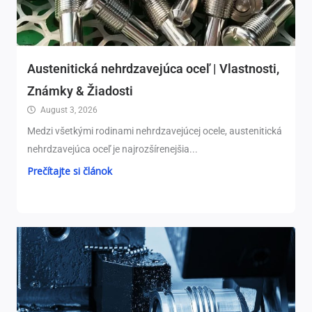
Austenitická nehrdzavejúca oceľ | Vlastnosti,
Známky & Žiadosti
August 3, 2026
Medzi všetkými rodinami nehrdzavejúcej ocele, austenitická
nehrdzavejúca oceľ je najrozšírenejšia...
Prečítajte si článok