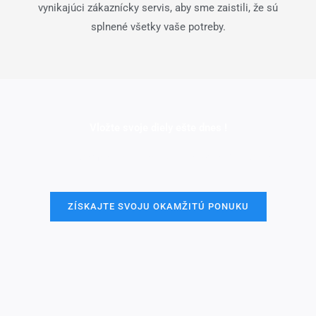
vynikajúci zákaznícky servis, aby sme zaistili, že sú
splnené všetky vaše potreby.
Vložte svoje diely ešte dnes !
Všetky informácie a nahrávky sú bezpečné a dôverné.
ZÍSKAJTE SVOJU OKAMŽITÚ PONUKU