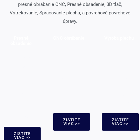
presné obrábanie CNC, Presné obsadenie, 3D tlač,
Vstrekovanie, Spracovanie plechu, a povrchové povrchové
úpravy.
Presné
CNC obrábanie
Výroba plechu
obsadenie
Mletie,
Laserové
Odlievanie
Otáčanie CNC,
rezanie,
investícií,
a sú k
Ohýbanie,
Stratené penové
dispozícii
Pečiatka,
odlievanie,
služby na
Točiaci sa,
Odlievanie, a
obrábanie
Dierovanie, a
vákuové
elektrického
zváracie služby
obsadzovacie
výboja
sú k dispozícii
služby sú k
dispozícii
ZISTITE
ZISTITE
VIAC >>
VIAC >>
ZISTITE
VIAC >>