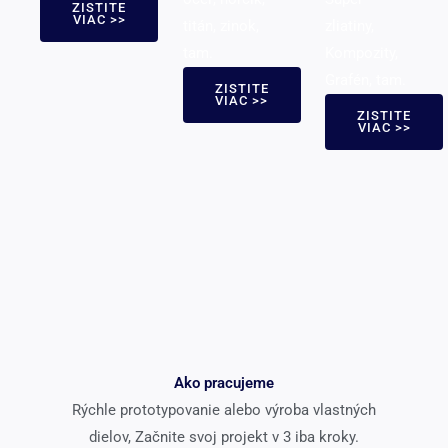
ZISTITE
VIAC >>
titán, zinok,
zliatiny,
tam.
Kompozity,
Grafén, tam.
ZISTITE
VIAC >>
ZISTITE
VIAC >>
Ako pracujeme
Rýchle prototypovanie alebo výroba vlastných
dielov, Začnite svoj projekt v 3 iba kroky.