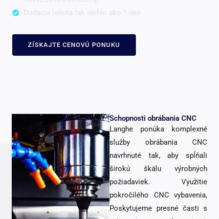
Dodacia lehota tak rýchlo ako 1 deň
ZÍSKAJTE CENOVÚ PONUKU
Schopnosti obrábania CNC
Langhe ponúka komplexné
služby obrábania CNC
navrhnuté tak, aby spĺňali
širokú škálu výrobných
požiadaviek. Využitie
pokročilého CNC vybavenia,
Poskytujeme presné časti s