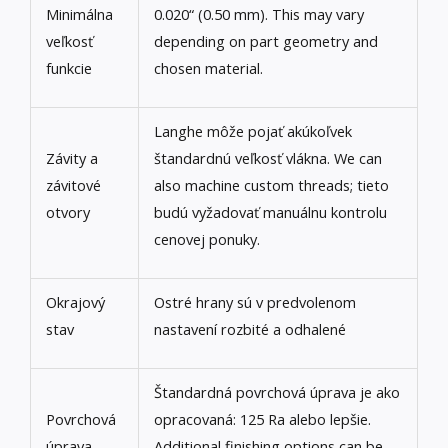
Minimálna
0.020“ (0.50 mm).
This may vary
veľkosť
depending on part geometry and
funkcie
chosen material
.
Langhe môže pojať akúkoľvek
Závity a
štandardnú veľkosť vlákna.
We can
závitové
also machine custom threads
; tieto
otvory
budú vyžadovať manuálnu kontrolu
cenovej ponuky.
Okrajový
Ostré hrany sú v predvolenom
stav
nastavení rozbité a odhalené
Štandardná povrchová úprava je ako
Povrchová
opracovaná: 125 Ra alebo lepšie.
úprava
Additional finishing options can be