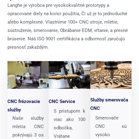
Langhe je výrobca pre vysokokvalitné prototypy a
opracované diely na konci použitia, Či už je to jednoduché
alebo komplexné. Vlastníme 100+ CNC stroje, mletie,
sústruženie, smerovanie, Obrábanie EDM, vŕtanie, a presné
brúsenie. Náš ISO 9001 certifikácia a odbornosť zaručujú
presnosť zakaždým.
Služby smerovača
CNC frézovacie
CNC Service
CNC
služby
S prístupom k
Smerovače
Naše služby
viac ako 100
CNC sú
mletia CNC
odbočka,
vysoko
pokrývajú 3 os
Vrátane