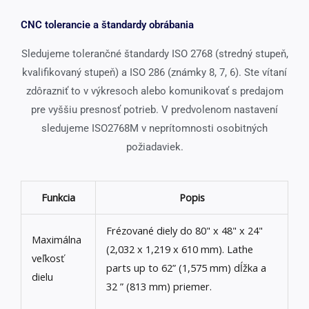
CNC tolerancie a štandardy obrábania
Sledujeme tolerančné štandardy ISO 2768 (stredný stupeň,
kvalifikovaný stupeň) a ISO 286 (známky 8, 7, 6). Ste vítaní
zdôrazniť to v výkresoch alebo komunikovať s predajom
pre vyššiu presnosť potrieb. V predvolenom nastavení
sledujeme ISO2768M v neprítomnosti osobitných
požiadaviek.
Funkcia
Popis
Frézované diely do 80" x 48" x 24"
Maximálna
(2,032 x 1,219 x 610 mm).
Lathe
veľkosť
parts up to 62”
(1,575 mm) dĺžka a
dielu
32 ” (813 mm) priemer.