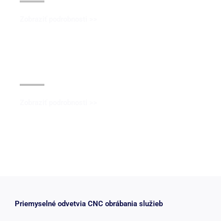
Zobraziť podrobnosti >>
Povlak z čierneho oxidu
Zobraziť podrobnosti >>
Priemyselné odvetvia CNC obrábania služieb