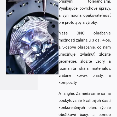
prísnymi toleranciami,
Vynikajúce povrchové úpravy,
a výnimočná opakovateľnosť
pre prototypy a výroby.
Naše CNC obrábanie
možností zahŕňajú 3 osi, 4-os,
a 5-osové obrábanie, čo nám
umožňuje zvládnuť zložité
geometrie, zložité vzory, a
rozmanitá škála materiálov,
vrátane kovov, plasty, a
kompozity.
A langhe, Zameriavame sa na
poskytovanie kvalitných častí
konkurenčných cien, rýchle
obrátkové časy, a pomoc