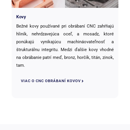
Kovy
Bežné kovy používané pri obrábaní CNC zahŕňajú
hliník, nehrdzavejúca oceľ, a mosadz, ktoré
ponúkajú vynikajúcu machináovateľnosť a
štrukturálnu integritu. Medzi ďalšie kovy vhodné
na obrábanie patrí meď, bronz, horčík, titán, zinok,
tam.
VIAC O CNC OBRÁBANÍ KOVOV