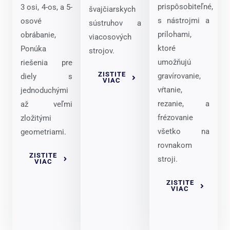
prispôsobiteľné,
3 osi, 4-os, a 5-
švajčiarskych
s nástrojmi a
osové
sústruhov a
prílohami,
obrábanie,
viacosových
ktoré
Ponúka
strojov.
umožňujú
riešenia pre
ZISTITE
gravírovanie,
diely s
VIAC
vŕtanie,
jednoduchými
rezanie, a
až veľmi
frézovanie
zložitými
všetko na
geometriami.
rovnakom
ZISTITE
stroji.
VIAC
ZISTITE
VIAC