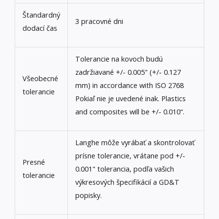
Štandardný
3 pracovné dni
dodací čas
Tolerancie na kovoch budú
zadržiavané +/- 0.005" (+/- 0.127
Všeobecné
mm)
in accordance with ISO
2768
tolerancie
Pokiaľ nie je uvedené inak.
Plastics
and composites will be
+/- 0.010“.
Langhe môže vyrábať a skontrolovať
prísne tolerancie, vrátane pod +/-
Presné
0.001" tolerancia, podľa vašich
tolerancie
výkresových špecifikácií a GD&T
popisky.