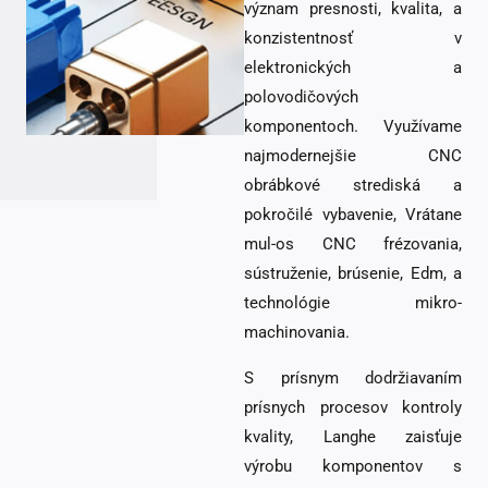
význam presnosti, kvalita, a
konzistentnosť v
elektronických a
polovodičových
komponentoch. Využívame
najmodernejšie CNC
obrábkové strediská a
pokročilé vybavenie, Vrátane
mul-os CNC frézovania,
sústruženie, brúsenie, Edm, a
technológie mikro-
machinovania.
S prísnym dodržiavaním
prísnych procesov kontroly
kvality, Langhe zaisťuje
výrobu komponentov s