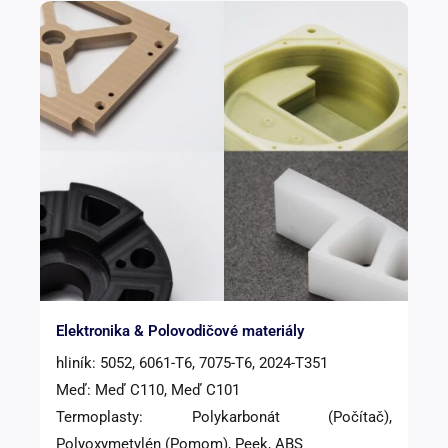
Elektronika & Polovodičové materiály
hliník: 5052, 6061-T6, 7075-T6, 2024-T351
Meď: Meď C110, Meď C101
Termoplasty: Polykarbonát (Počítač),
Polyoxymetylén (Pomom), Peek, ABS