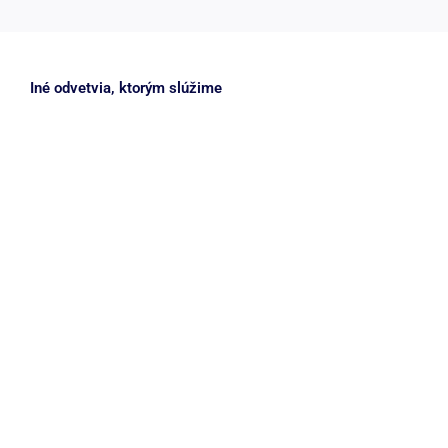
Iné odvetvia, ktorým slúžime
Letectvo a kozmonautika