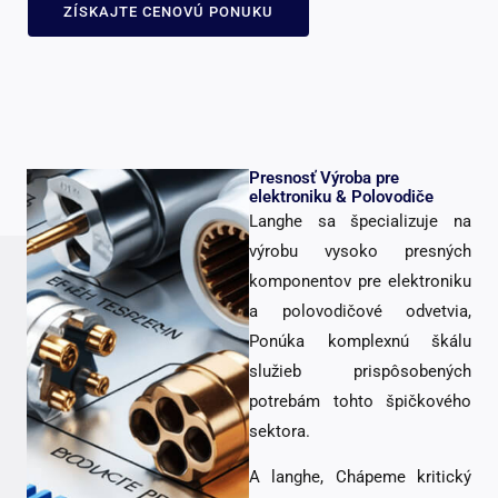
ZÍSKAJTE CENOVÚ PONUKU
Presnosť Výroba pre
elektroniku & Polovodiče
Langhe sa špecializuje na
výrobu vysoko presných
komponentov pre elektroniku
a polovodičové odvetvia,
Ponúka komplexnú škálu
služieb prispôsobených
potrebám tohto špičkového
sektora.
A langhe, Chápeme kritický