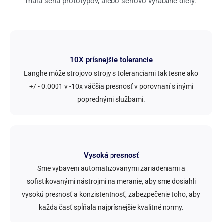
malá séria prototypov, alebo sériovo vyrábané diely.
10X prísnejšie tolerancie
Langhe môže strojovo strojy s toleranciami tak tesne ako
+/ - 0.0001 v -10x väčšia presnosť v porovnaní s inými
poprednými službami.
Vysoká presnosť
Sme vybavení automatizovanými zariadeniami a
sofistikovanými nástrojmi na meranie, aby sme dosiahli
vysokú presnosť a konzistentnosť, zabezpečenie toho, aby
každá časť spĺňala najprísnejšie kvalitné normy.