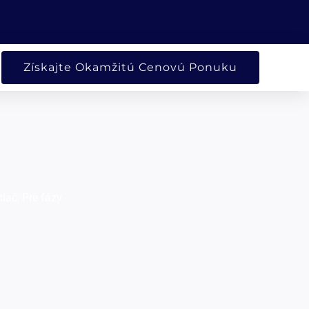
ORENÉ SPOLOČNOSŤ
Získajte Okamžitú Cenovú Ponuku
tlač, Pre fázy