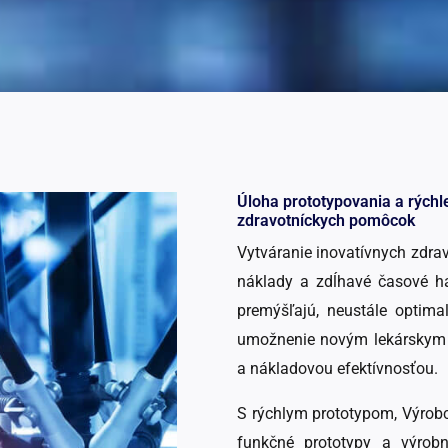
Úloha prototypovania a rýchle
zdravotníckych pomôcok
Vytváranie inovatívnych zdr
náklady a zdĺhavé časové ha
premýšľajú, neustále optimal
umožnenie novým lekárskym t
a nákladovou efektívnosťou.
S rýchlym prototypom, Výrob
funkčné prototypy a výrob