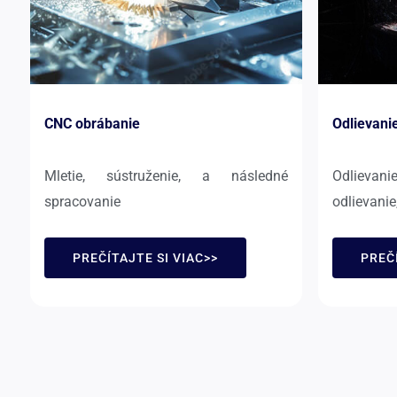
CNC obrábanie
Odlievani
Mletie, sústruženie, a následné
Odlieva
spracovanie
odlievanie
PREČÍTAJTE SI VIAC>>
PREČÍ