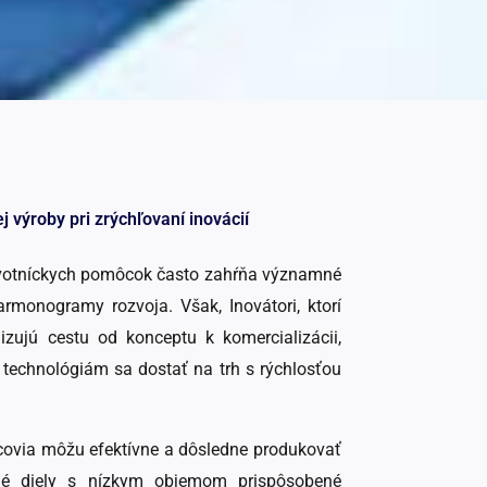
j výroby pri zrýchľovaní inovácií
avotníckych pomôcok často zahŕňa významné
rmonogramy rozvoja. Však, Inovátori, ktorí
izujú cestu od konceptu k komercializácii,
echnológiám sa dostať na trh s rýchlosťou
covia môžu efektívne a dôsledne produkovať
né diely s nízkym objemom prispôsobené