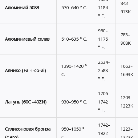
843–
Алюминий 5083
570–640 ° C.
1184
913K
° F.
950–
783–
Алюминиевый сплав
510–635 ° C.
1175
908K
° F.
2534–
1390–1420 °
1663–
Алнико (Fa -i-co-al)
2588
C.
1693K
° F.
1706–
1203–
Латунь (60С -40ZN)
930–950 ° C.
1742
1223K
° F.
1742–
Силиконовая бронза
950–1050 °
1223–
1922
(с его)
C.
1323K