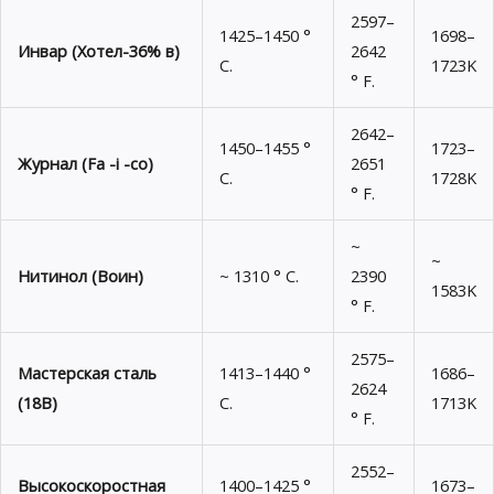
2597–
1425–1450 °
1698–
Инвар (Хотел-36% в)
2642
C.
1723K
° F.
2642–
1450–1455 °
1723–
Журнал (Fa -i -co)
2651
C.
1728K
° F.
~
~
Нитинол (Воин)
~ 1310 ° C.
2390
1583K
° F.
2575–
Мастерская сталь
1413–1440 °
1686–
2624
(18В)
C.
1713K
° F.
2552–
Высокоскоростная
1400–1425 °
1673–