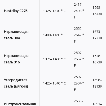
2417–
1598–
Hastelloy C276
1325–1370 ° C.
2498 °
1643K
F.
2552–
Нержавеющая
1673–
1400–1450 ° C.
2642 °
сталь 304
1723K
F.
2507–
Нержавеющая
1648–
1375–1400 ° C.
2552 °
сталь 316
1673K
F.
2597–
Углеродистая
1698–
1425–1540 ° C.
2804 °
сталь (мягкий)
1813K
F.
2588–
Инструментальная
1693–