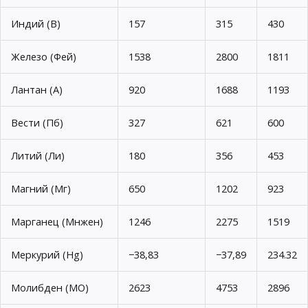
Индий (В)
157
315
430
Железо (Фей)
1538
2800
1811
Лантан (А)
920
1688
1193
Вести (Пб)
327
621
600
Литий (Ли)
180
356
453
Магний (Мг)
650
1202
923
Марганец (Мнжен)
1246
2275
1519
Меркурий (Hg)
−38,83
−37,89
234.32
Молибден (МО)
2623
4753
2896