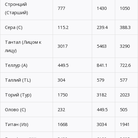
Стронций
777
1430
1050
(Старший)
Сера (С)
115.2
239.4
388.3
Тантал (Лицом к
3017
5463
3290
лицу)
Теллур (А)
449.5
841.1
722.6
Таллий (TL)
304
579
577
Торий (Тур)
1750
3182
2023
Олово (С)
232
449.5
505
Титан (Из)
1668
3034
1941