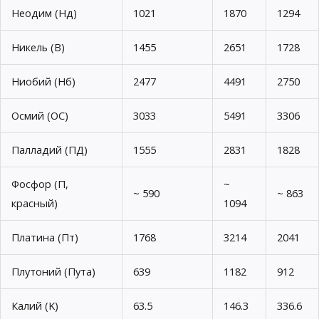
Неодим (Нд)
1021
1870
1294
Никель (В)
1455
2651
1728
Ниобий (Нб)
2477
4491
2750
Осмий (ОС)
3033
5491
3306
Палладий (ПД)
1555
2831
1828
Фосфор (П,
~
~ 590
~ 863
красный)
1094
Платина (Пт)
1768
3214
2041
Плутоний (Пута)
639
1182
912
Калий (K)
63.5
146.3
336.6