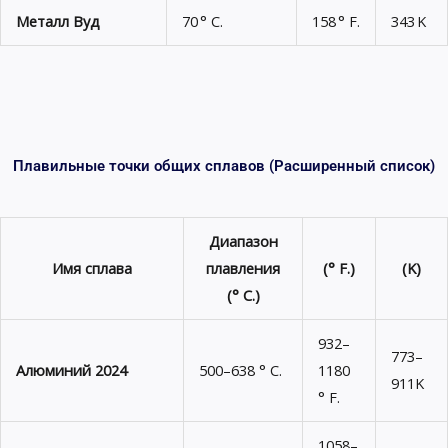
Металл Вуд
70 ° C.
158 ° F.
343 K
Плавильные точки общих сплавов (Расширенный список)
Диапазон
Имя сплава
плавления
(° F.)
(K)
(° C.)
932–
773–
Алюминий 2024
500–638 ° C.
1180
911K
° F.
1058–