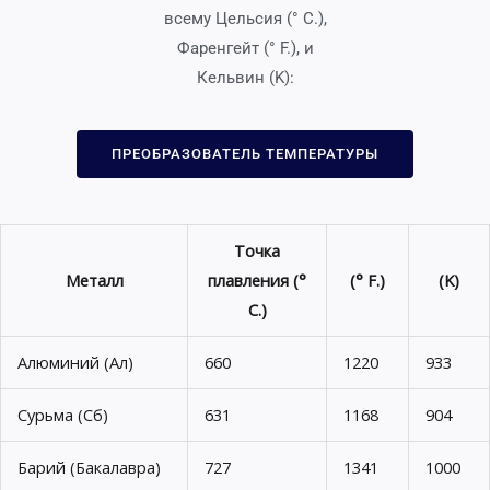
всему Цельсия (° C.),
Фаренгейт (° F.), и
Кельвин (K):
ПРЕОБРАЗОВАТЕЛЬ ТЕМПЕРАТУРЫ
Точка
Металл
плавления (°
(° F.)
(K)
C.)
Алюминий (Ал)
660
1220
933
Сурьма (Сб)
631
1168
904
Барий (Бакалавра)
727
1341
1000