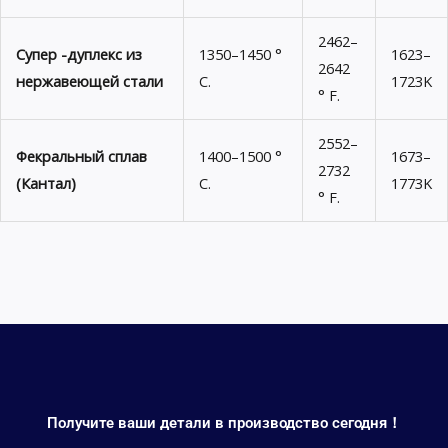
2462–
Супер -дуплекс из
1350–1450 °
1623–
2642
нержавеющей стали
C.
1723K
° F.
2552–
Фекральный сплав
1400–1500 °
1673–
2732
(Кантал)
C.
1773K
° F.
Получите ваши детали в производство сегодня！