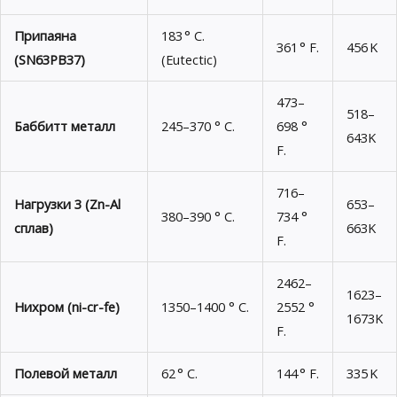
Припаяна
183 ° C.
361 ° F.
456 K
(SN63PB37)
(Eutectic)
473–
518–
Баббитт металл
245–370 ° C.
698 °
643K
F.
716–
Нагрузки 3 (Zn-Al
653–
380–390 ° C.
734 °
сплав)
663K
F.
2462–
1623–
Нихром (ni-cr-fe)
1350–1400 ° C.
2552 °
1673K
F.
Полевой металл
62 ° C.
144 ° F.
335 K