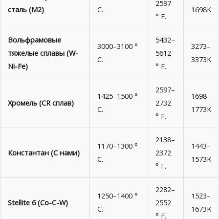
2597
сталь (М2)
C.
1698K
° F.
Вольфрамовые
5432–
3000–3100 °
3273–
тяжелые сплавы (W-
5612
C.
3373K
Ni-Fe)
° F.
2597–
1425–1500 °
1698–
Хромель (CR сплав)
2732
C.
1773K
° F.
2138–
1170–1300 °
1443–
Константан (С нами)
2372
C.
1573K
° F.
2282–
1250–1400 °
1523–
Stellite 6 (Co-C-W)
2552
C.
1673K
° F.