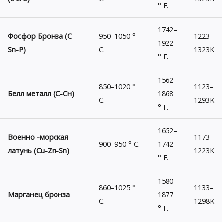
° F.
1742–
Фосфор Бронза (С
950–1050 °
1223–
1922
Sn-P)
C.
1323K
° F.
1562–
850–1020 °
1123–
Белл металл (С-Сн)
1868
C.
1293K
° F.
1652–
Военно -морская
1173–
900–950 ° C.
1742
латунь (Cu-Zn-Sn)
1223K
° F.
1580–
860–1025 °
1133–
Марганец бронза
1877
C.
1298K
° F.