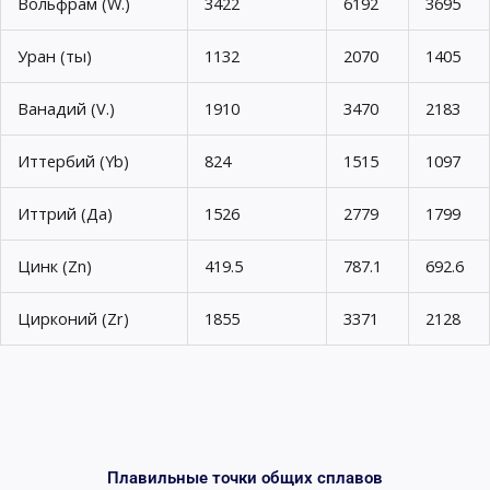
Вольфрам (W.)
3422
6192
3695
Уран (ты)
1132
2070
1405
Ванадий (V.)
1910
3470
2183
Иттербий (Yb)
824
1515
1097
Иттрий (Да)
1526
2779
1799
Цинк (Zn)
419.5
787.1
692.6
Цирконий (Zr)
1855
3371
2128
Плавильные точки общих сплавов