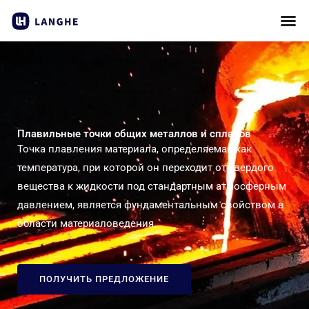
Пропустить
контент
Плавильные точки общих металлов и сплавов
Точка плавления материала, определяемая как
температура, при которой он переходит от твердого
вещества к жидкости под стандартным атмосферным
давлением, является фундаментальным свойством в
области материаловедения.
ПОЛУЧИТЬ ПРЕДЛОЖЕНИЕ