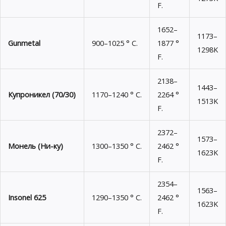
F.
1652–
1173–
Gunmetal
900–1025 ° C.
1877 °
1298K
F.
2138–
1443–
Купроникел (70/30)
1170–1240 ° C.
2264 °
1513K
F.
2372–
1573–
Монель (Ни-ку)
1300–1350 ° C.
2462 °
1623K
F.
2354–
1563–
Insonel 625
1290–1350 ° C.
2462 °
1623K
F.