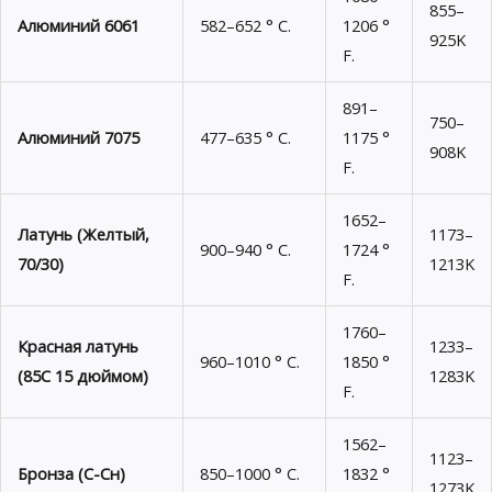
855–
Алюминий 6061
582–652 ° C.
1206 °
925K
F.
891–
750–
Алюминий 7075
477–635 ° C.
1175 °
908K
F.
1652–
Латунь (Желтый,
1173–
900–940 ° C.
1724 °
70/30)
1213K
F.
1760–
Красная латунь
1233–
960–1010 ° C.
1850 °
(85С 15 дюймом)
1283K
F.
1562–
1123–
Бронза (С-Сн)
850–1000 ° C.
1832 °
1273K