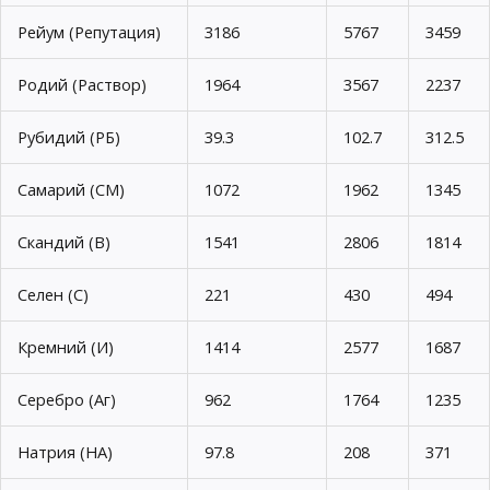
Рейум (Репутация)
3186
5767
3459
Родий (Раствор)
1964
3567
2237
Рубидий (РБ)
39.3
102.7
312.5
Самарий (СМ)
1072
1962
1345
Скандий (В)
1541
2806
1814
Селен (С)
221
430
494
Кремний (И)
1414
2577
1687
Серебро (Аг)
962
1764
1235
Натрия (НА)
97.8
208
371