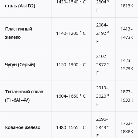
1420–1540 ° C.
2804 °
сталь (Aisi D2)
1813K
F.
2084–
Пластичный
1413–
1140–1200 ° C.
2192 °
железо
1473K
F.
2102–
1423–
Чугун (Серый)
1150–1300 ° C.
2372 °
1573K
F.
2919–
Титановый сплав
1877–
1604–1660 ° C.
3020 °
(Ti -6Al -4V)
1933K
F.
2696–
1753–
Кованое железо
1480–1565 ° C.
2849 °
1838K
F.