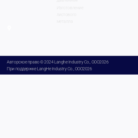
давлением
industry.com
Изготовление
Город
листового
Чжэнчжоу,
металла
провинция
Хэнань,
Китай.
Авторское право © 2024 Langhe Industry Co., ООО2026
При поддержке LangHe Industry Co., ООО2026