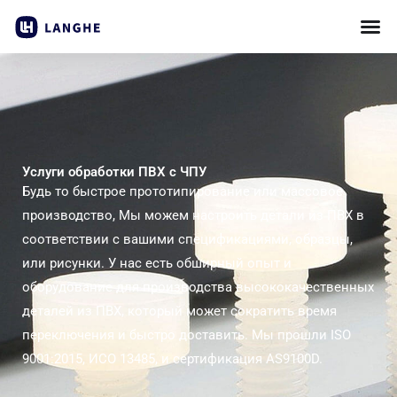
Пропустить
контент
Услуги обработки ПВХ с ЧПУ
Будь то быстрое прототипирование или массовое
производство, Мы можем настроить детали из ПВХ в
соответствии с вашими спецификациями, образцы,
или рисунки. У нас есть обширный опыт и
оборудование для производства высококачественных
деталей из ПВХ, который может сократить время
переключения и быстро доставить. Мы прошли ISO
9001:2015, ИСО 13485, и сертификация AS9100D.