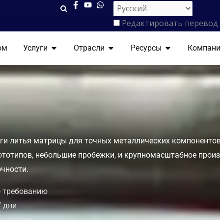
Редактировать перевод
ОТКРЫТЬ УСЛУГИ
ОТКРЫТЬ ОТРАСЛИ
ОТКРЫТЬ РЕС
ом
Услуги
Отрасли
Ресурсы
Компан
уги литья матрицы для точных металлических компоненто
тотипов, небольшие пробежки, и крупномасштабное произ
чности.
о требованию
7 дни
е детали.