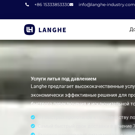
Пропустить
+86 15333853330
info@langhe-industry.com
контент
Д
Услуги литья под давлением
Langhe предлагает высококачественные усл
экономически эффективные решения для про
быстрого переключения и исключительной то
От быстрых прототипов к производству п
Самый быстрый срок доставки в течение 
Высококачественные литые металлически