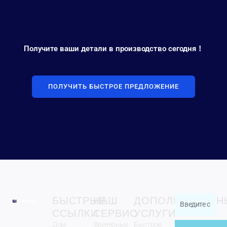
Получите ваши детали в производство сегодня！
ПОЛУЧИТЬ БЫСТРОЕ ПРЕДЛОЖЕНИЕ
БЫСТРЫЕ
НАШ
ДОПОЛНИТЕЛЬН
Введите
ССЫЛКИ
СЕРВИС
УСЛУГИ
Zhengzhou
свой
Langhe
Дом
Фрезерные
Быстрое
адрес