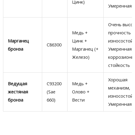
Цинк)
Умеренная 
Очень высо
Медь +
прочность и
Марганец
Цинк +
износостойк
C86300
бронза
Марганец (+
Умеренная
Железо)
коррозионн
стойкость
Хорошая
Ведущая
C93200
Медь +
механизм,
жестяная
(Sae
Олово +
износостойк
бронза
660)
Вести
Умеренная 