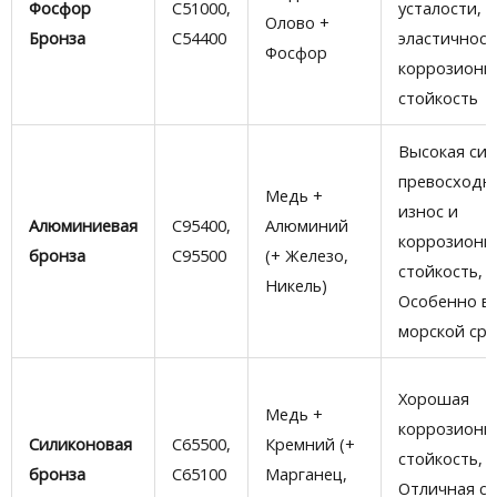
Фосфор
C51000,
усталости,
Олово +
Бронза
C54400
эластичност
Фосфор
коррозионн
стойкость
Высокая сил
превосходн
Медь +
износ и
Алюминиевая
C95400,
Алюминий
коррозионн
бронза
C95500
(+ Железо,
стойкость,
Никель)
Особенно в
морской ср
Хорошая
Медь +
коррозионн
Силиконовая
C65500,
Кремний (+
стойкость,
бронза
C65100
Марганец,
Отличная св