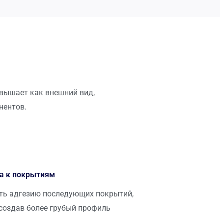
овышает как внешний вид,
нентов.
а к покрытиям
ть адгезию последующих покрытий,
 создав более грубый профиль