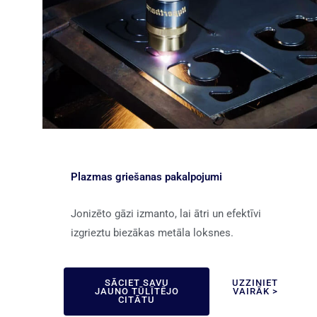
Plazmas griešanas pakalpojumi
Jonizēto gāzi izmanto, lai ātri un efektīvi
izgrieztu biezākas metāla loksnes.
SĀCIET SAVU
UZZINIET
JAUNO TŪLĪTĒJO
VAIRĀK >
CITĀTU