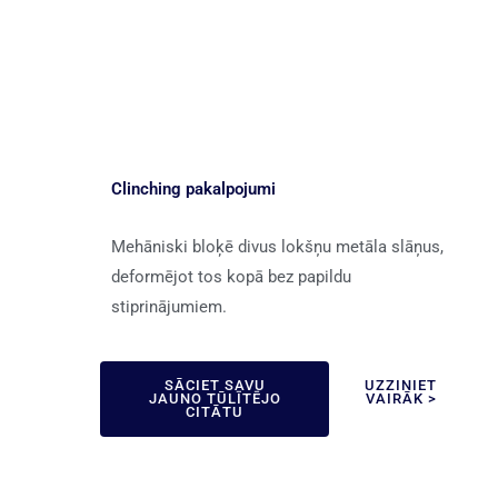
Clinching pakalpojumi
Mehāniski bloķē divus lokšņu metāla slāņus,
deformējot tos kopā bez papildu
stiprinājumiem.
SĀCIET SAVU
UZZINIET
JAUNO TŪLĪTĒJO
VAIRĀK >
CITĀTU