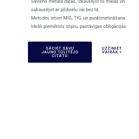
Savieno metāla daļas, izkausējot to malas un
sakausējot ar pildvielu vai bez tā.
Metodes ietver MIG, TIG, un punktmetināšana.
Ideāli piemērots stipru, pastāvīgas obligācijas.
SĀCIET SAVU
UZZINIET
JAUNO TŪLĪTĒJO
VAIRĀK >
CITĀTU