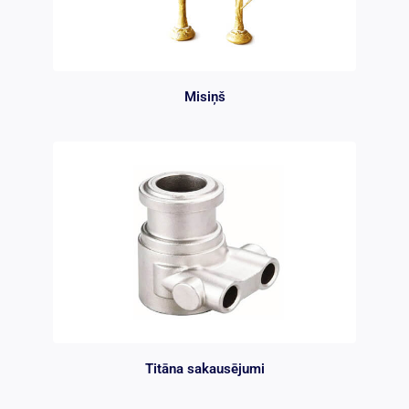
Misiņš
Titāna sakausējumi