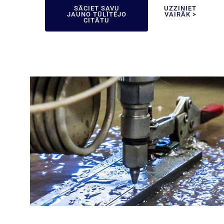
SĀCIET SAVU
UZZINIET
JAUNO TŪLĪTĒJO
VAIRĀK >
CITĀTU