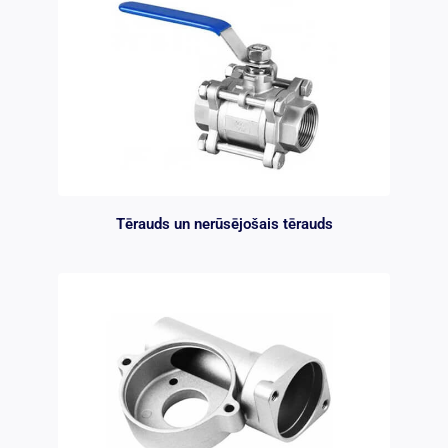
Tērauds un nerūsējošais tērauds