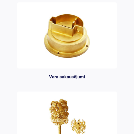
Vara sakausējumi