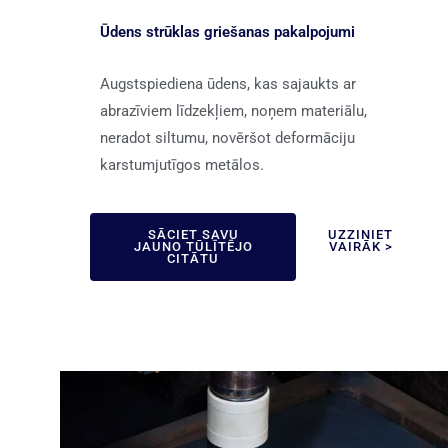
Ūdens strūklas griešanas pakalpojumi
Augstspiediena ūdens, kas sajaukts ar
abrazīviem līdzekļiem, noņem materiālu,
neradot siltumu, novēršot deformāciju
karstumjutīgos metālos.
SĀCIET SAVU
UZZINIET
JAUNO TŪLĪTĒJO
VAIRĀK >
CITĀTU