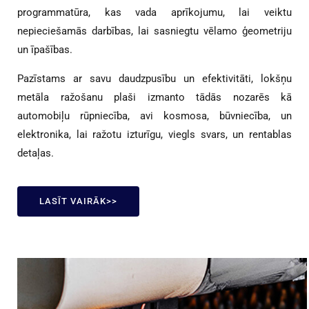
programmatūra, kas vada aprīkojumu, lai veiktu
nepieciešamās darbības, lai sasniegtu vēlamo ģeometriju
un īpašības.
Pazīstams ar savu daudzpusību un efektivitāti, lokšņu
metāla ražošanu plaši izmanto tādās nozarēs kā
automobiļu rūpniecība, avi kosmosa, būvniecība, un
elektronika, lai ražotu izturīgu, viegls svars, un rentablas
detaļas.
LASĪT VAIRĀK>>