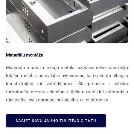
Materiālu montāža
Materiālu montāža lokšņu metāla ražošanā ietver atsevišķu
lokšņu metāla sastāvdaļu savienošanu, lai izveidotu pilnīgas
konstrukcijas vai izstrādājumus. Šis process ir būtisks
funkcionālu mezglu veidošanai tādās nozarēs kā automobiļu
rūpniecība, avi kosmosa, būvniecība, un elektronika.
SĀCIET SAVU JAUNO TŪLĪTĒJO CITĀTU