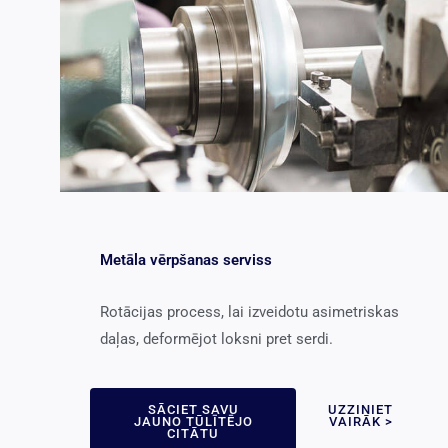
Metāla vērpšanas serviss
Rotācijas process, lai izveidotu asimetriskas
daļas, deformējot loksni pret serdi.
SĀCIET SAVU
UZZINIET
JAUNO TŪLĪTĒJO
VAIRĀK >
CITĀTU