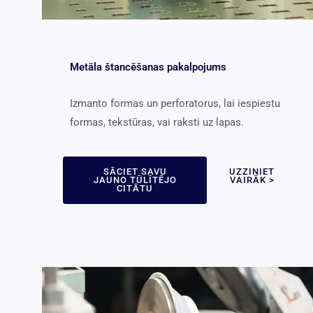
Metāla štancēšanas pakalpojums
Izmanto formas un perforatorus, lai iespiestu
formas, tekstūras, vai raksti uz lapas.
SĀCIET SAVU
UZZINIET
JAUNO TŪLĪTĒJO
VAIRĀK >
CITĀTU