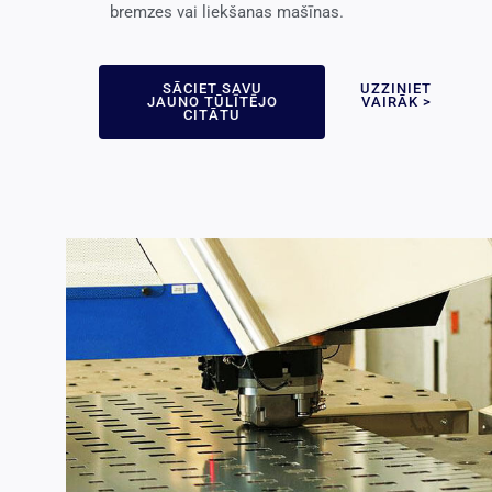
bremzes vai liekšanas mašīnas.
SĀCIET SAVU
UZZINIET
JAUNO TŪLĪTĒJO
VAIRĀK >
CITĀTU