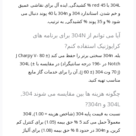
304L با 45 red % کشیدگی, ایده آل برای نقاشی عمیق
و خم شدن. استاندارد 304 و 304n با 40 پوند دنبال می
شود % و 35 پوند % کشیدگی, به ترتیب.
آیا می توانم از 304N برای برنامه های
کرایوژنیک استفاده کنم?
بله. 304n سختی برتر را حفظ می کند (± 80 J Charpy V-
Notch در -196 درجه سانتیگراد) در مقایسه با 304L (±
70 j) وت 304 (± 60 j), آن را برای خدمات گاز مایع
مناسب تهیه کنید.
چگونه هزینه ها بین مقایسه می شوند 304,
304L و 304n?
نسبت به قیمت پایه 304 (شاخص هزینه = 1.00), 304l
معمولاً حمل می کند 5 % حق بیمه (1.05) برای کنترل کم
کربن, و 304n در حدود 8 % حق بیمه (1.08) برای آلیاژ