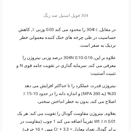
304 فویل استیل ضد زنگ
در مقابل, 304l c را محدود می کند 0.03 وزنی ٪, کاهش
حساسیت در طی چرخه های خنک کننده معمولی خطر
نزدیک به صفر است.
علاوه بر این, 304N 0.10-0.16 درصد وزنی نیتروژن را
معرفی می کند, سرمایه گذاری در تقویت جامد قوی N و
تثبیت آستنیت:
نیتروژن قدرت عملکرد را تا حداکثر افزایش می دهد
20% (به 260 MPA) و اندازه دانه را در حدود 10-15 ٪
اصلاح می کند, بدون به خطر انداختن سختی.
بعلاوه, نیتروژن مقاومت گودال را تقویت می کند: هر یک
0.01 Wt ٪ n تقریباً اضافه می کند 1 چوب (مقاومت در
برابر گودال تعداد معادل = Cr + 3.3 مس + 16 حرف).