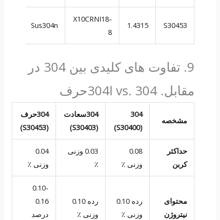
X10CRNI18-
h10n
Sus304n
1.4315
S30453
8
9. تفاوت های کلیدی بین 304 در
مقابل. 304l vs. 304حرف
304
304سعادت
304حرف
مشخصه
(S30453)
(S30403)
(S30400)
حداکثر
0.08
0.03 وزنی
0.04
کربن
وزنی ٪
٪
وزنی ٪
0.10-
محتوای
رده 0.10
رده 0.10
0.16
نیتروژن
وزنی ٪
وزنی ٪
درصد