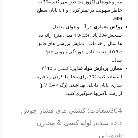
میز و هودهای اگزوز مشخص می کنند 304 به
خاطر سهولت در تمیز کردن و 0.1 پایان سطح
MM.
روکش معماری:
در آب و هوای معتدل,
سنجش 304 پانل (0.5-1.0 میلی متر) ارائه ده
ها سال از خدمات - نمایش بررسی های فائق
< 0.5 از دست دادن خوردگی بیرونی μm/
سال.
مخازن پردازش مواد غذایی:
کشتی تا 10 m³
استفاده کنید 304 برای مخلوط کردن و ذخیره
سازی; پایان داخلی بهداشتی (رگ < 0.4 μM)
از رشد باکتریها جلوگیری کنید.
304سعادت: کشتی های فشار جوش
داده شده, لوله کشی & مخازن
شیمیایی