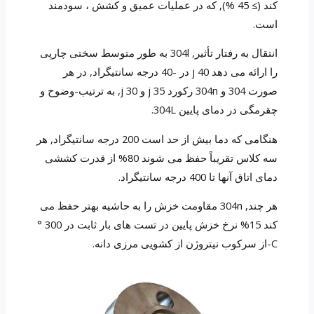
کند (≥ 45 %), که در عملیات عمیق و کشش ، سودمند
است.
انتقال به رفتار تأثیر, 304l به طور متوسط ​​سختی چارپی
را ارائه می دهد 40 j در -40 درجه سانتیگراد, در هر
صورت 304 و 304n رکورد 35 j و 30 j, به ترتیب-وضوح و
چقرمگی در دمای پایین 304L.
هنگامی که دما بیش از حد است 200 درجه سانتیگراد, هر
سه کلاس تقریباً حفظ می شوند 80% از قدرت کششی
دمای اتاق آنها تا 400 درجه سانتیگراد.
هر چند, 304n مقاومت خزش را به حاشیه بهتر حفظ می
کند 15% نرخ خزش پایین در تست های بار ثابت در 300 °
C-از سرکوب نیتروژن از کشویی مرزی دانه.