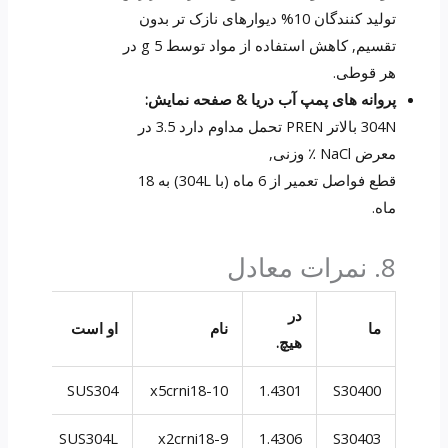
تولید کنندگان 10% دیوارهای نازک تر بدون
تقسیم, کاهش استفاده از مواد توسط 5 g در
هر قوطی.
پروانه های پمپ آب دریا & صفحه نمایش:
304N بالاتر PREN تحمل مداوم دارد 3.5 در
معرض NaCl ٪ وزنی,
قطع فواصل تعمیر از 6 ماه (با 304L) به 18
ماه.
8. نمرات معادل
در
ما
نام
او است
گودا
هیچ.
8H10
SUS304
x5crni18-10
1.4301
S30400
H10L
SUS304L
x2crni18-9
1.4306
S30403