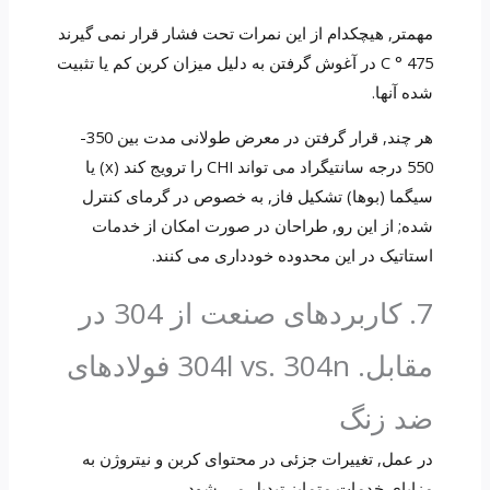
مهمتر, هیچکدام از این نمرات تحت فشار قرار نمی گیرند
475 ° C در آغوش گرفتن به دلیل میزان کربن کم یا تثبیت
شده آنها.
هر چند, قرار گرفتن در معرض طولانی مدت بین 350-
550 درجه سانتیگراد می تواند CHI را ترویج کند (x) یا
سیگما (بوها) تشکیل فاز, به خصوص در گرمای کنترل
شده; از این رو, طراحان در صورت امکان از خدمات
استاتیک در این محدوده خودداری می کنند.
7. کاربردهای صنعت از 304 در
مقابل. 304l vs. 304n فولادهای
ضد زنگ
در عمل, تغییرات جزئی در محتوای کربن و نیتروژن به
مزایای خدمات متمایز تبدیل می شود.