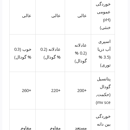
خوردگی
عمومی
عالی
عالی
عالی
(pH
خنثی)
اسپری
عادلانه
آب دریا
عادلانه (0.2
خوب (0.3
(0.2 %
(3.5 %
% گودال)
% گودال)
گودال)
توری)
پتانسیل
گودال
+260
+220
+200
(حکمت,
mv sce)
خوردگی
بین دانه
مستعد
مقاوم
مقاوم