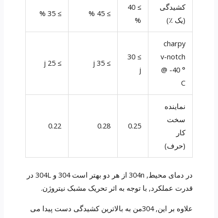
کشیدگی
≥ 40
≥ 35 %
≥ 45 %
(یک ٪)
%
charpy
≥ 30
v-notch
≥ 25 j
≥ 35 j
j
@ -40 °
C
نماینده
سخت
0.22
0.28
0.25
کار
(حرف)
در دمای محیط, 304n از هر دو بهتر است 304 و 304L در
قدرت عملکرد, با توجه به اثر تحریک مشبک نیتروژن.
علاوه بر این, 304من به بالاترین کشیدگی دست پیدا می