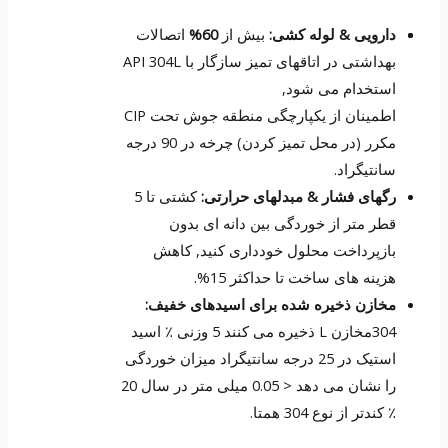
دارویی & لوله کشی:
بیش از
60%
اتصالات
بهداشتی در اتاقهای تمیز سازگار با API 304L
استخدام می شود,
اطمینان از یکپارچگی منطقه جوش تحت CIP
مکرر (در محل تمیز کردن) چرخه در 90 درجه
سانتیگراد.
رگهای فشار & مبدلهای حرارتی:
کشتی تا 5
قطر متر از خوردگی بین دانه ای بدون
بازپرداخت محلول خودداری کنید, کاهش
هزینه های ساخت تا حداکثر 15%.
مخازن ذخیره شده برای اسیدهای خفیف:
304مخازن L ذخیره می کنند 5 وزنی ٪ اسید
استیک در 25 درجه سانتیگراد میزان خوردگی
را نشان می دهد < 0.05 میلی متر در سال 20
٪ کندتر از نوع 304 همتا.