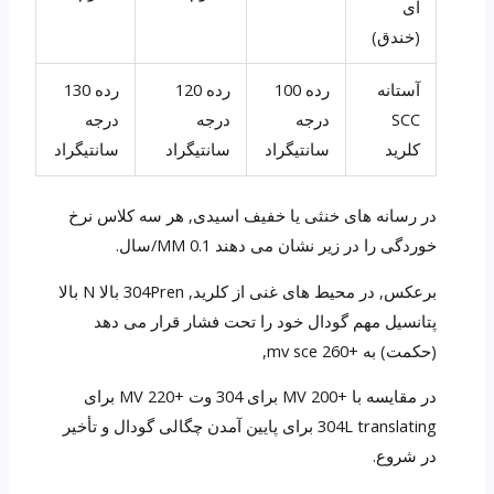
ای
(خندق)
آستانه
رده 100
رده 120
رده 130
SCC
درجه
درجه
درجه
کلرید
سانتیگراد
سانتیگراد
سانتیگراد
در رسانه های خنثی یا خفیف اسیدی, هر سه کلاس نرخ
خوردگی را در زیر نشان می دهند 0.1 MM/سال.
برعکس, در محیط های غنی از کلرید, 304Pren بالا N بالا
پتانسیل مهم گودال خود را تحت فشار قرار می دهد
(حکمت) به +260 mv sce,
در مقایسه با +200 MV برای 304 وت +220 MV برای
304L translating برای پایین آمدن چگالی گودال و تأخیر
در شروع.