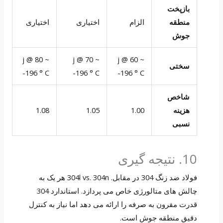
بازپخت
منطقه
الزام
اختیاری
اختیاری
جوش
~ 80 j @
~ 70 j @
~ 60 j @
سختی
-196 ° C
-196 ° C
-196 ° C
شاخص
هزینه
1.00
1.05
1.08
نسبی
10. نتیجه گیری
فولاد ضد زنگ 304 در مقابل. 304l vs. 304n هر یک به
چالش های متالورژی خاص می پردازد. استاندارد 304
قدرت مقرون به صرفه را ارائه می دهد اما نیاز به کنترل
دقیق منطقه جوش است.