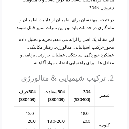
نیتروژن 304N.
در نتیجه, مهندسان برای اطمینان از قابلیت اطمینان و
ماندگاری در خدمات باید بین این نمرات تمایز قائل شوند.
این مقاله یک اصل را ارائه می دهد, تجزیه و تحلیل داده
محور-ترکیب اسپانیایی, متالورژی, رفتار مکانیکی,
عملکرد خوردگی, ساختگی, عملیات حرارتی, برنامه, و
معادل ها - برای راهنمایی انتخاب مواد آگاهانه.
2. ترکیب شیمیایی & متالورژی
304
304سعادت
304حرف
عنصر
(S30453)
(S30403)
(S30400)
18.0-
18.0-
20.0
18.0-20.0
20.0
کلوچه
درصد
درصد وزنی
درصد