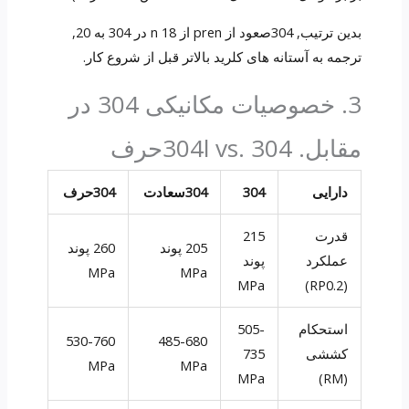
بدین ترتیب, 304صعود از pren از n 18 در 304 به 20,
ترجمه به آستانه های کلرید بالاتر قبل از شروع کار.
3. خصوصیات مکانیکی 304 در
مقابل. 304l vs. 304حرف
دارایی
304
304سعادت
304حرف
قدرت
215
205 پوند
260 پوند
عملکرد
پوند
MPa
MPa
MPa
(RP0.2)
استحکام
505-
530-760
485-680
کششی
735
MPa
MPa
MPa
(RM)