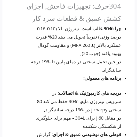
304حرف: تجهیزات فاحش, اجزای
کشش عمیق & قطعات سرد کار
چرا 304n غالب است:
نیتروژن بالا (0.10-0.16
درصد وزنی) تقریباً تحویل می دهد 20% قدرت
عملکرد بالاتر (± 260 MPA) و مقاومت گودال
بهبود یافته (چوب 20),
در حین تحمل سختی در دمای پایین تا -196 درجه
سانتیگراد.
برنامه های معمولی:
دریچه های کاردیوژنیک & اتصالات:
در
سرویس نیتروژن مایع, 304n حفظ می کند 80
سختی j charpy در -196 درجه سانتیگراد,
در مقابل 60 J برای 304L - مهم برای جلوگیری
از شکستگی شکننده.
قوطی های نوشیدنی عمیق & اجزای:
گزارش