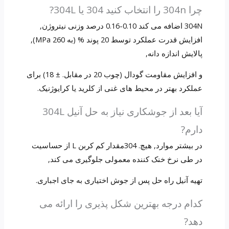
چرا 304n را انتخاب کنید 304 یا 304L?
304N اضافه می کند 0.10-0.16 درصد وزنی نیتروژن,
افزایش قدرت عملکرد توسط 20 پوند % (به 260 MPa),
پالایش اندازه دانه,
و افزایش مقاومت گودال (چوب 20 در مقابل. ± 18) برای
عملکرد بهتر در محیط های غنی از کلرید یا کرایوژنیک.
آیا بعد از جوشکاری نیاز به حل آنیل 304L
دارم?
در بیشتر موارد, هیچ. 304مقدار کم کربن L از حساسیت
در طی نرخ خنک کننده معمولی جلوگیری می کند,
تهیه آنیل راه حل پس از جوش اختیاری به جای اجباری.
کدام درجه بهترین شکل پذیری را ارائه می
دهد?