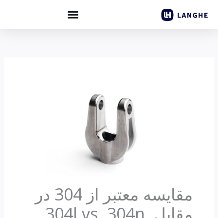
رش
ه
حتوا
مقایسه معتبر از 304 در
مقابل. 304l vs. 304n