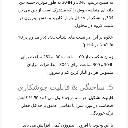
به همین ترتیب, 304L و 304N به طور موثری حمله بین
دانه ای منطقه جوش را که مشترک است از بین می برد
304, با تشکر از حداقل بارش کاربید و نقش نیتروژن در
تثبیت کروم در محلول.
علاوه بر این, در تست های شتاب SCC (بار مداوم در 10
% NaCl در pH 4),
زمان شکست از 100 ساعت 304 به 250 ساعت برای
304L و 300 ساعت برای 304N - تظاهرات مزایای
ملموس هر دو آلیاژ کربن کم و نیتروژن.
5. ساختگی & قابلیت جوشکاری
قابلیت تشکیل:
هر سه درجه قبول می کنند 50 % کاهش
ضخامت در نورد سرد یا نقاشی عمیق با حداقل خطر
ترک خوردگی.
با این وجود, با افزودن نیتروژن کمی افزایش می یابد,