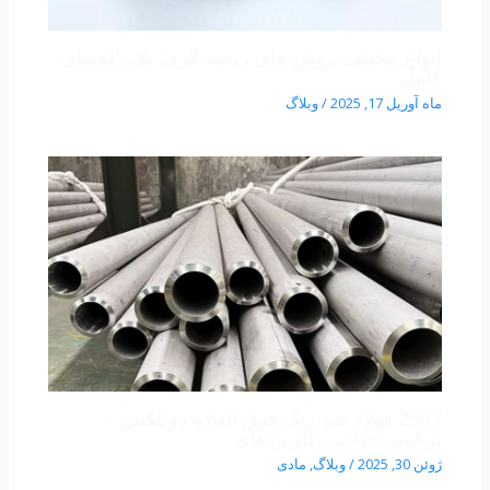
انواع مختلف روش های ریخته گری: یک راهنمای
کامل
ماه آوریل 17, 2025
/
وبلاگ
2507 فولاد ضد زنگ فوق العاده دوبلکس -
ترکیب, خواص, کاربردهای
ژوئن 30, 2025
/
وبلاگ
,
مادی