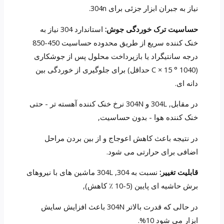
نیاز به جبران ابزار جزئی برای 304n.
حساسیت ترک خوردگی جوش:
استاندارد 304 نیاز به
خنک کننده سریع از طریق محدوده حساسیت 450-850
درجه سانتیگراد یا بازپرداخت محلول پس از جوشکاری
(1040 ° C × 15 حداقل) برای جلوگیری از خوردگی بین
دانه ای.
در مقابل, 304L و 304N نرخ خنک کننده آهسته تر - حتی
خنک کننده هوا - بدون حساسیت,
در نتیجه باعث کاهش اعوجاج و از بین بردن مراحل
اضافی برای حرارتی می شود.
قابلیت تغییر:
نسبت به 304, 304L ماشین های با نیروهای
برش حاشیه ای پایین (5-10 ٪ کاهش),
در حالی که قدرت بالاتر 304N باعث افزایش سایش
ابزار می شود 10%.