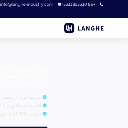
رش
info@langhe-industry.com
+86 15333853330
ه
حتوا
خدمات ماشینکاری EDM
13485, 1:2015, IATF 16949:2016
صرفه جویی در قیمت کارخانه 40% هزینه 
قطر ماشینکاری از 0.5 تا 42 میلی متر
تحمل تا 0.0004 ± اینچ (0.01میلی متر)