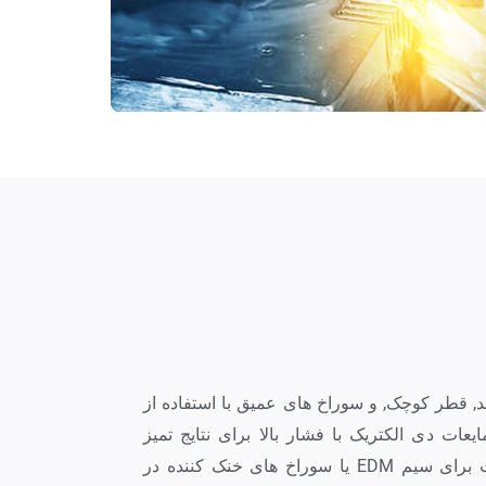
ند, قطر کوچک, و سوراخ های عمیق با استفاده از
عات دی الکتریک با فشار بالا برای نتایج تمیز
بقایای. در ساخت سوراخ های استارت برای سیم EDM یا سوراخ های خنک کننده در