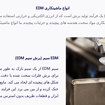
انواع ماشینکاری EDM
اشینکاری تخلیه الکتریکی (EDM) یک فرآیند تولید برش است که از انرژی الکتریکی و حرارتی اس
واد سخت, هندسه های پیچیده, و جزئیات پیچیده, ما انواع ماشینکاری EDM زیر را ارائه می
EDM سیم (برش سیم EDM)
سیم EDM از یک سیم نازک به ط
برای برش فلزات سخت شده با دقت. کن
شکل های پیچیده ای ایجاد می کند. مایع د
خنک کرده و از بین می برد. این فرایند
ابزار, و قطعات ظریف بدون استرس مک