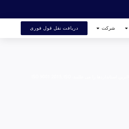
باز منابع
باز شرکت
شرکت
دریافت نقل قول فوری
قطعات EDM سیم دقیق را با دقت و پیچیدگی دریافت کنید. ایده آل برای هندسه های پیچیده که بالاترین استانداردها را می طلبند. ISO 9001:2015, ISO