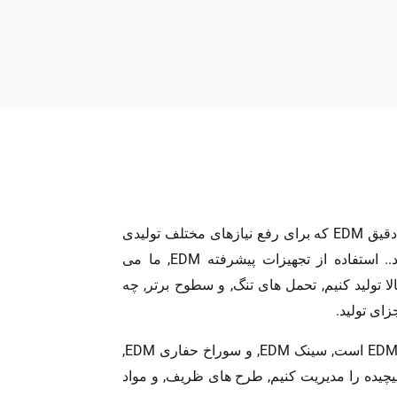
LangHe در خدمات ماشین‌کاری دقیق EDM که برای رفع نیازهای مختلف تولیدی
طراحی شده است، تخصص دارد.. استفاده از تجهیزات پیشرفته EDM, ما می
لا تولید کنیم, تحمل های تنگ, و سطوح برتر, چه
زای تولید.
قابلیت های ما شامل برش سیم EDM است, سینک EDM, و سوراخ حفاری EDM,
یچیده را مدیریت کنیم, طرح های ظریف, و مواد