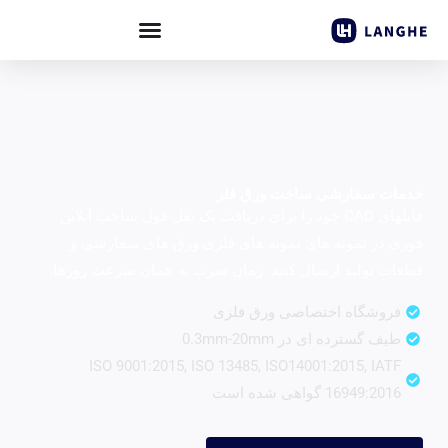
مات سفارشی ساخت ورق فلز
فایلهای CAD خود را برای دریافت یک نقل قول ساخت آنلاین
ری در نمونه های نمونه های فلزی ورق های سفارشی و
عات تولید ارسال کنید. زمان سرب به همان سرعت روزها.
فروشگاه اختصاصی ورق فلزی
طیف گسترده ای در 0.3mm-20mm
ISO 9001:2015, ISO 13485, ISO14001:2015, IATF
16949:2016 گواهی شده است