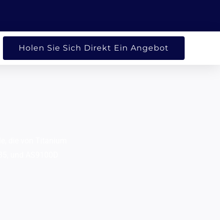
FEN UNTERNEHMEN
Holen Sie Sich Direkt Ein Angebot
le, die von Titanium
3485, und AS9100D