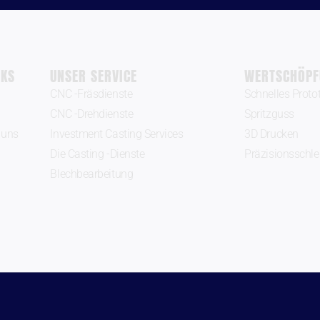
NKS
UNSER SERVICE
WERTSCHÖPF
CNC -Fräsdienste
Schnelles Proto
CNC -Drehdienste
Spritzguss
 uns
Investment Casting Services
3D Drucken
Die Casting -Dienste
Präzisionsschle
Blechbearbeitung