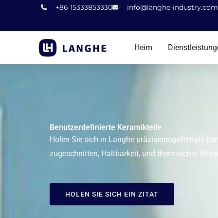
Überspringen
+86 15333853330
info@langhe-industry.com
Sie
zu
Heim
Dienstleistun
Inhalten
Benutzerdefinierte Keramikteile
Holen Sie sich in Langhe präzisionsgefertigte ben
zugeschnitten, Haltbarkeit, und thermischer Wide
HOLEN SIE SICH EIN ZITAT