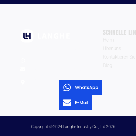
SCHNELLE LI
Heim
Zhengzhou Langhe Industry Co., Ltd.
Über uns
Kontaktieren Sie
WhatsApp: +8615333853330
Blog
E-Mail:
info@langhe-industry.com
Zhengzhou Stadt Henan Provinz
China.
WhatsApp
E-Mail
Copyright © 2024 Langhe Industry Co., Ltd.2026