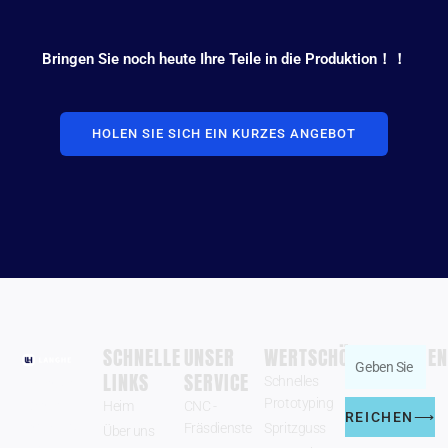
Bringen Sie noch heute Ihre Teile in die Produktion！！
HOLEN SIE SICH EIN KURZES ANGEBOT
SCHNELLE
UNSER
WERTSCHÖPFUNGSDIEN
Geben
LINKS
SERVICE
Schnelles
Zhengzhou
Sie
Prototyping
Langhe
Heim
CNC -
Ihre
REICHEN⟶
Industry Co.,
Fräsdienste
Spritzguss
Über uns
E