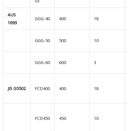
03
AUS
GGG-40
400
18
1693
GGG-50
500
10
GGG-60
600
3
n
JIS G5502
FCD400
400
18
FCD450
450
10
d