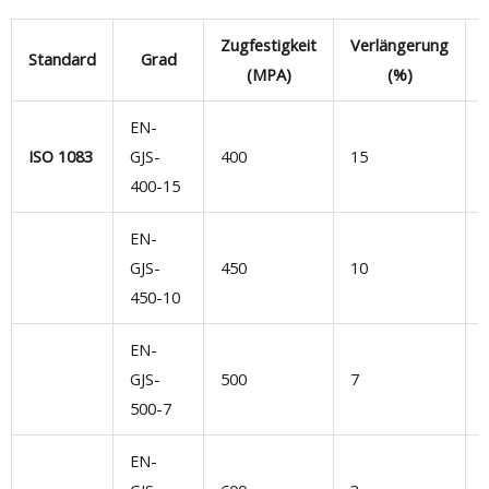
Zugfestigkeit
Verlängerung
Standard
Grad
(MPA)
(%)
EN-
ISO 1083
GJS-
400
15
D
400-15
EN-
GJS-
450
10
450-10
EN-
GJS-
500
7
500-7
EN-