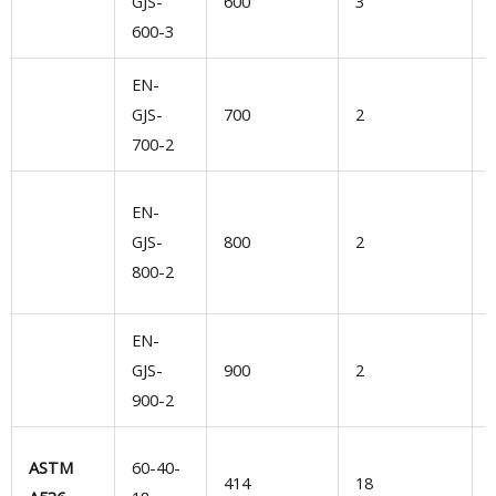
GJS-
600
3
600-3
D
EN-
GJS-
700
2
700-2
D
EN-
GJS-
800
2
i
800-2
EN-
GJS-
900
2
900-2
ASTM
60-40-
414
18