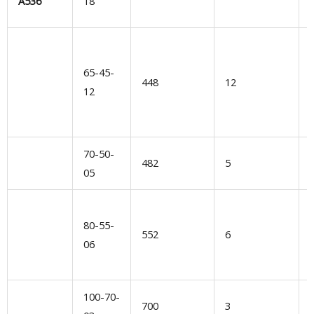
A536
18
A
65-45-
448
12
12
D
70-50-
482
5
05
S
80-55-
552
6
06
100-70-
700
3