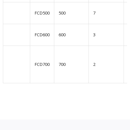
FCD500
500
7
FCD600
600
3
S
FCD700
700
2
k