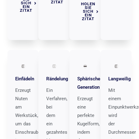
ZITAT
SICH
HOLEN
EIN
SIE
ZITAT
SICH
EIN
ZITAT
Einfädeln
Rändelung
Sphärische
Langweilig
Generation
Erzeugt
Ein
Mit
Nuten
Verfahren,
Erzeugt
einem
am
bei
eine
Einpunktwerkz
Werkstück,
dem
perfekte
wird
um das
ein
Kugelform,
der
Einschrauben
gezahntes
indem
Durchmesser