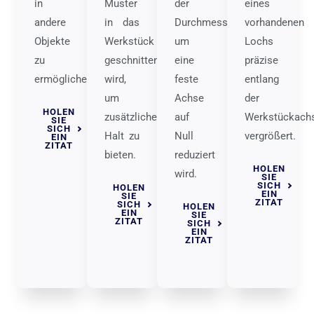
in
Muster
der
eines
andere
in das
Durchmesser
vorhandenen
Objekte
Werkstück
um
Lochs
zu
geschnitten
eine
präzise
ermöglichen.
wird,
feste
entlang
um
Achse
der
HOLEN
zusätzlichen
auf
Werkstückach
SIE
SICH
Halt zu
Null
vergrößert.
EIN
ZITAT
bieten.
reduziert
HOLEN
wird.
SIE
SICH
HOLEN
EIN
SIE
ZITAT
SICH
HOLEN
EIN
SIE
ZITAT
SICH
EIN
ZITAT