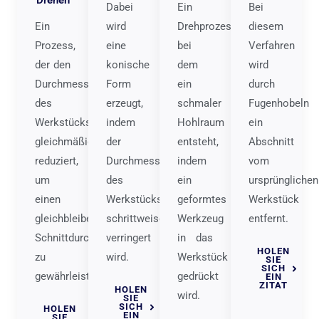
Dabei
Ein
Bei
Ein
wird
Drehprozess,
diesem
Prozess,
eine
bei
Verfahren
der den
konische
dem
wird
Durchmesser
Form
ein
durch
des
erzeugt,
schmaler
Fugenhobeln
Werkstücks
indem
Hohlraum
ein
gleichmäßig
der
entsteht,
Abschnitt
reduziert,
Durchmesser
indem
vom
um
des
ein
ursprünglichen
einen
Werkstücks
geformtes
Werkstück
gleichbleibenden
schrittweise
Werkzeug
entfernt.
Schnittdurchmesser
verringert
in das
HOLEN
zu
wird.
Werkstück
SIE
SICH
gewährleisten.
gedrückt
EIN
ZITAT
HOLEN
wird.
SIE
SICH
HOLEN
EIN
SIE