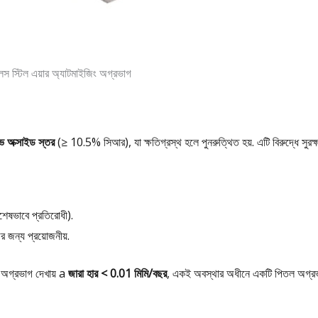
েস স্টিল এয়ার অ্যাটমাইজিং অগ্রভাগ
িভ অক্সাইড স্তর
(≥ 10.5% সিআর), যা ক্ষতিগ্রস্থ হলে পুনরুত্থিত হয়. এটি বিরুদ্ধে সুরক্ষ
েষভাবে প্রতিরোধী).
 জন্য প্রয়োজনীয়.
র অগ্রভাগ দেখায় a
জারা হার < 0.01 মিমি/বছর
, একই অবস্থার অধীনে একটি পিতল অগ্র