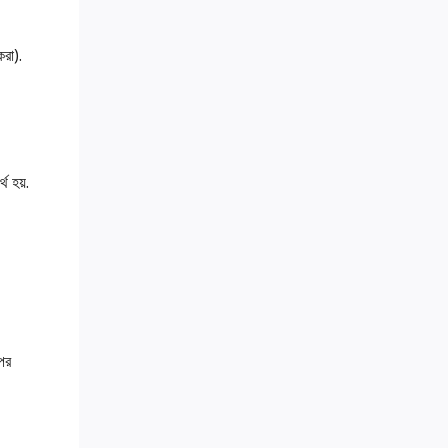
করা).
থ হয়.
পর