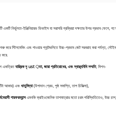
টি নির্ভুলতা-ইঞ্জিনিয়ারড ডিভাইস যা সরাসরি প্রক্রিয়া দক্ষতার উপর প্রভাব ফেলে, পণ্
 শুরু করে স্টিলমেকিং এবং পাওয়ার প্লান্টগুলিতে উচ্চ-প্রভাব জেট সরবরাহ করা পর্যন্ত, স্টে
দ করে.
ভাগ একত্রিত
যান্ত্রিক দৃ ust ়তা, জারা প্রতিরোধের, এবং স্বাস্থ্যবিধি সম্মতি
, মিশন-
ফোঁটা আকার) এবং
ধাতুবিদ্যা
(উপাদান গ্রেড, পৃষ্ঠ সমাপ্তি, তাপ চিকিত্সা),
ঘমেয়াদী পারফরম্যান্স
এমনকি ক্রাইওজেনিক তাপমাত্রার মতো চরম পরিস্থিতিতেও, উচ্চ চাপ,