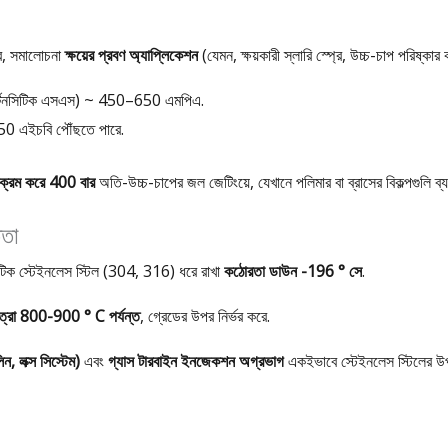
রে, সমালোচনা
ক্ষয়ের প্রবণ অ্যাপ্লিকেশন
(যেমন, ক্ষয়কারী স্লারি স্প্রে, উচ্চ-চাপ পরিষ্কার 
টেনসিটিক এসএস) ~ 450–650 এমপিএ.
350 এইচবি পৌঁছতে পারে.
ক্রম করে 400 বার
অতি-উচ্চ-চাপের জল জেটিংয়ে, যেখানে পলিমার বা ব্রাসের বিকল্পগুলি ব্যর্
ততা
িটিক স্টেইনলেস স্টিল (304, 316) ধরে রাখা
কঠোরতা ডাউন -196 ° সে
.
ত্রা 800-900 ° C পর্যন্ত
, গ্রেডের উপর নির্ভর করে.
ন, লক্স সিস্টেম)
এবং
গ্যাস টারবাইন ইনজেকশন অগ্রভাগ
একইভাবে স্টেইনলেস স্টিলের উ