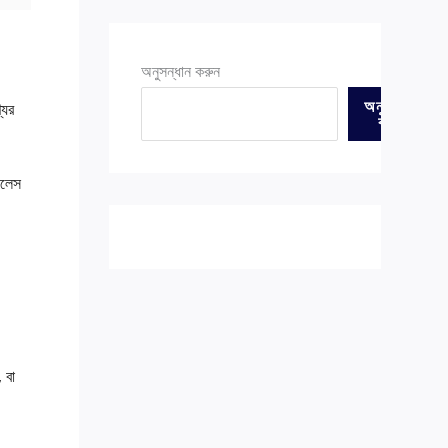
অনুসন্ধান করুন
অনুসন্ধান
যের
করুন
ইনলেস
 বা