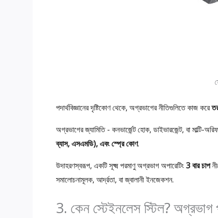
স
পদার্থবিজ্ঞানের দৃষ্টিকোণ থেকে, অগ্রভাগের নীতিগুলিতে কাজ করে
তর
অগ্রভাগের জ্যামিতি - কনভার্জেন্ট হোক, ডাইভারজেন্ট, বা মাল্টি-অর
ব্যাস, এসএমডি), এবং স্প্রে কোণ
.
উদাহরণস্বরূপ, একটি সূক্ষ্ম পরমাণু অগ্রভাগ অপারেটিং
3 বার চাপ
নী
সমালোচনামূলক, আর্দ্রতা, বা জ্বালানী ইনজেকশন.
3. কেন স্টেইনলেস স্টিল? অগ্রভাগ পা