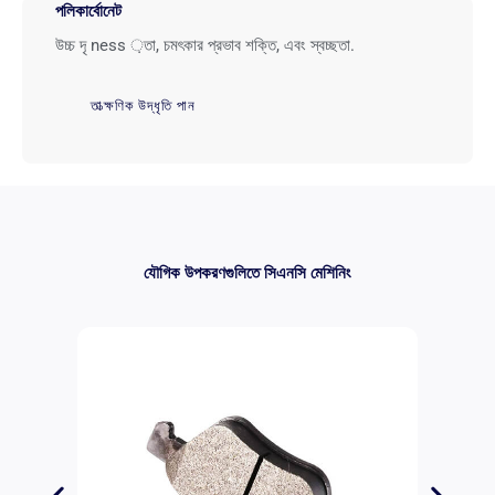
পলিকার্বোনেট
উচ্চ দৃ ness ়তা, চমৎকার প্রভাব শক্তি, এবং স্বচ্ছতা.
তাত্ক্ষণিক উদ্ধৃতি পান
যৌগিক উপকরণগুলিতে সিএনসি মেশিনিং