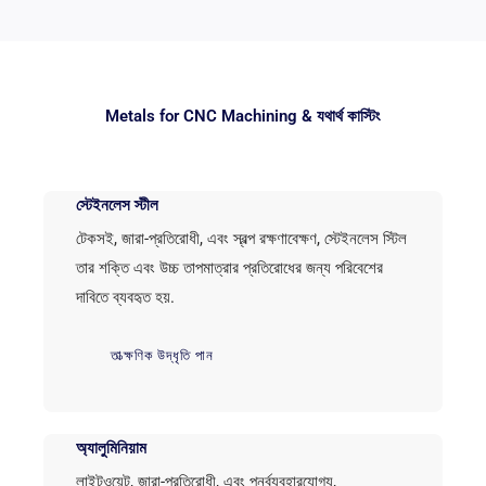
Metals for CNC Machining
& যথার্থ কাস্টিং
স্টেইনলেস স্টীল
টেকসই, জারা-প্রতিরোধী, এবং স্বল্প রক্ষণাবেক্ষণ, স্টেইনলেস স্টিল
তার শক্তি এবং উচ্চ তাপমাত্রার প্রতিরোধের জন্য পরিবেশের
দাবিতে ব্যবহৃত হয়.
তাত্ক্ষণিক উদ্ধৃতি পান
অ্যালুমিনিয়াম
লাইটওয়েট, জারা-প্রতিরোধী, এবং পুনর্ব্যবহারযোগ্য,