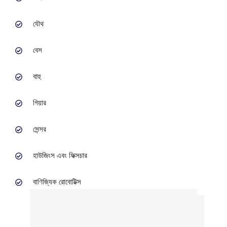
যৌথ
বেস
বাহু
গিয়ার
সেন্সর
হাউজিংস এবং ফিক্সচার
বাণিজ্যিক রোবোটিক্স