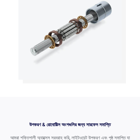
উপকরণ & রোবোটিক্স অংশগুলির জন্য সারফেস সমাপ্তি
আমরা শক্তিশালী অ্যাক্সেস সরবরাহ করি, লাইটওয়েট উপকরণ এবং পৃষ্ঠ সমাপ্তি যা