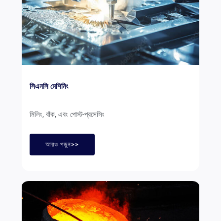
সিএনসি মেশিনিং
মিলিং, বাঁক, এবং পোস্ট-প্রসেসিং
আরও পড়ুন>>