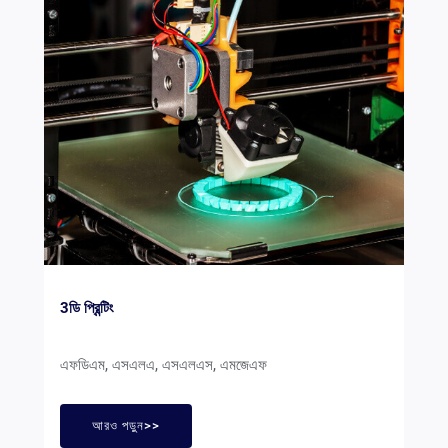
3ডি প্রিন্টিং
এফডিএম, এসএলএ, এসএলএস, এমজেএফ
আরও পড়ুন>>