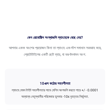
কেন রোবোটিক্স সংস্থাগুলি ল্যাংহেকে বেছে নেয়?
আপনার একক অংশের প্রয়োজন কিনা তা ল্যাংহে এক-স্টপ সমাধান সরবরাহ করে,
প্রোটোটাইপের একটি ছোট ব্যাচ, বা ভর-উৎপাদন অংশ.
10এক্স কঠোর সহনশীলতা
ল্যাংহে যেমন টাইট সহনশীলতার সাথে মেশিন অংশগুলি করতে পারে +/ - 0.0001
অন্যান্য নেতৃস্থানীয় পরিষেবার তুলনায় -10x বৃহত্তর নির্ভুলতা.