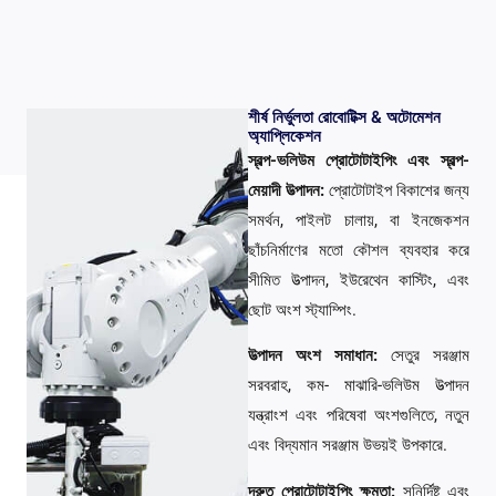
শীর্ষ নির্ভুলতা রোবোটিক্স & অটোমেশন
অ্যাপ্লিকেশন
স্বল্প-ভলিউম প্রোটোটাইপিং এবং স্বল্প-
মেয়াদী উত্পাদন:
প্রোটোটাইপ বিকাশের জন্য
সমর্থন, পাইলট চালায়, বা ইনজেকশন
ছাঁচনির্মাণের মতো কৌশল ব্যবহার করে
সীমিত উত্পাদন, ইউরেথেন কাস্টিং, এবং
ছোট অংশ স্ট্যাম্পিং.
উত্পাদন অংশ সমাধান:
সেতুর সরঞ্জাম
সরবরাহ, কম- মাঝারি-ভলিউম উত্পাদন
যন্ত্রাংশ এবং পরিষেবা অংশগুলিতে, নতুন
এবং বিদ্যমান সরঞ্জাম উভয়ই উপকারে.
দ্রুত প্রোটোটাইপিং ক্ষমতা:
সুনির্দিষ্ট এবং