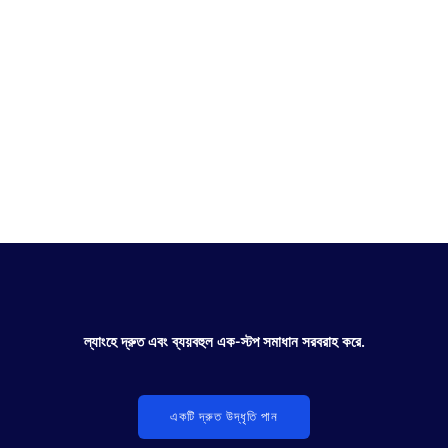
ইলেকট্রনিক্স
ল্যাংহে দ্রুত এবং ব্যয়বহুল এক-স্টপ সমাধান সরবরাহ করে.
একটি দ্রুত উদ্ধৃতি পান