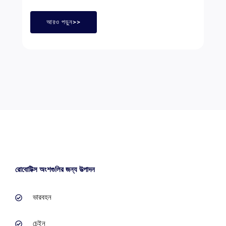
আরও পড়ুন>>
রোবোটিক্স অংশগুলির জন্য উত্পাদন
ভারবহন
চেইন