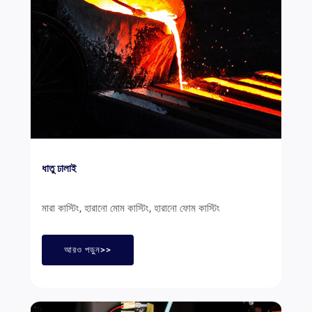
ধাতু ঢালাই
মারা কাস্টিং, হারানো মোম কাস্টিং, হারানো ফোম কাস্টিং
আরও পড়ুন>>