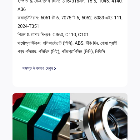
ইস্পাত & স্টেইনলেস স্টিল: 316/316এল, 15-5, 1045, 4140,
A36
অ্যালুমিনিয়াম: 6061-টি 6, 7075-টি 6, 5052, 5083-এইচ 111,
2024-T351
পিতল & তামার মিশ্রণ: C360, C110, C101
থার্মোপ্লাস্টিকস: পলিকার্বোনেট (পিসি), ABS, উঁকি দিন, পোষা প্রাণী
পণ্য পলিমার: পলিথিন (পিই), পলিপ্রোপিলিন (পিপি), পিভিসি
সমস্ত উপকরণ দেখুন