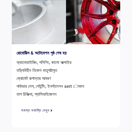
রোবোটিক্স & অটোমেশন পৃষ্ঠ শেষ হয়
অ্যানোডাইজিং, পলিশিং, কালো অক্সাইড
তড়িৎবিহীন নিকেল ধাতুপট্টাবৃত
ক্রোমেট রূপান্তর আবরণ
পাউডার লেপ, পেইন্টিং, ইনস্টলেশন sert োকান
তাপ চিকিত্সা, প্যাসিভাইজেশন
সমস্ত সমাপ্তি দেখুন