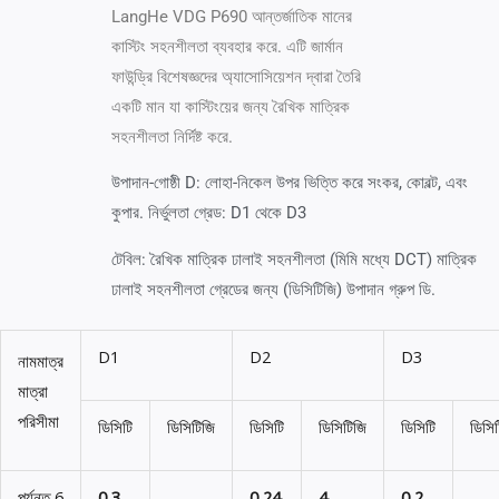
LangHe VDG P690 আন্তর্জাতিক মানের
কাস্টিং সহনশীলতা ব্যবহার করে. এটি জার্মান
ফাউন্ড্রি বিশেষজ্ঞদের অ্যাসোসিয়েশন দ্বারা তৈরি
একটি মান যা কাস্টিংয়ের জন্য রৈখিক মাত্রিক
সহনশীলতা নির্দিষ্ট করে.
উপাদান-গোষ্ঠী D: লোহা-নিকেল উপর ভিত্তি করে সংকর, কোবল্ট, এবং
কুপার. নির্ভুলতা গ্রেড: D1 থেকে D3
টেবিল: রৈখিক মাত্রিক ঢালাই সহনশীলতা (মিমি মধ্যে DCT) মাত্রিক
ঢালাই সহনশীলতা গ্রেডের জন্য (ডিসিটিজি) উপাদান গ্রুপ ডি.
D1
D2
D3
নামমাত্র
মাত্রা
পরিসীমা
ডিসিটি
ডিসিটিজি
ডিসিটি
ডিসিটিজি
ডিসিটি
ডিসি
পর্যন্ত 6
0,3
0,24
4
0,2