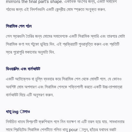
mirrors the final part's shape
. একাধিক অংশের জন্য, একটি সমাবেশ
গঠনের জন্য এই নিদর্শনগুলি একটি কেন্দ্রীয় মোম স্প্রুতে সংযুক্ত করুন.
সিরামিক শেল গঠন
শেল স্তরগুলি তৈরির জন্য মোমের সমাবেশকে একটি সিরামিক স্লারি এবং তারপরে মোটা
সিরামিক কণা সহ স্টুকো ডুবিয়ে দিন. এই প্রক্রিয়াটি পুনরাবৃত্তি করুন এবং প্রতিটি
স্তর পুরোপুরি শুকানোর অনুমতি দিন.
ডিওয়াক্সিং এবং বার্নআউট
একটি অটোক্লেভ বা চুল্লি ব্যবহার করে সিরামিক শেল থেকে মোমটি গলে. যে কোনও
অবশিষ্ট মোম অপসারণ এবং সিরামিক শেলকে শক্তিশালী করতে একটি উচ্চ-তাপমাত্রা
বার্নআউট দিয়ে এটি অনুসরণ করুন.
ধাতু ing ালাও
নির্বাচিত ধাতব মিশ্রণটি ক্রুশিবলে গলে নিন যতক্ষণ না এটি তরল হয়ে যায়. সাবধানতার
সাথে প্রিহিটেড সিরামিক শেলটিতে গলিত ধাতু pour ালুন, ছাঁচের যথাযথ ভরাট