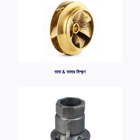
তামা & তামার মিশ্রণ