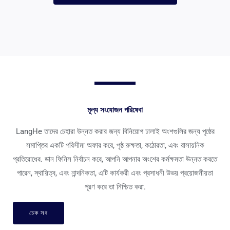
মূল্য সংযোজন পরিষেবা
LangHe তাদের চেহারা উন্নত করার জন্য বিনিয়োগ ঢালাই অংশগুলির জন্য পৃষ্ঠের
সমাপ্তির একটি পরিসীমা অফার করে, পৃষ্ঠ রুক্ষতা, কঠোরতা, এবং রাসায়নিক
প্রতিরোধের. ডান ফিনিস নির্বাচন করে, আপনি আপনার অংশের কর্মক্ষমতা উন্নত করতে
পারেন, স্থায়িত্ব, এবং নান্দনিকতা, এটি কার্যকরী এবং প্রসাধনী উভয় প্রয়োজনীয়তা
পূরণ করে তা নিশ্চিত করা.
চেক সব