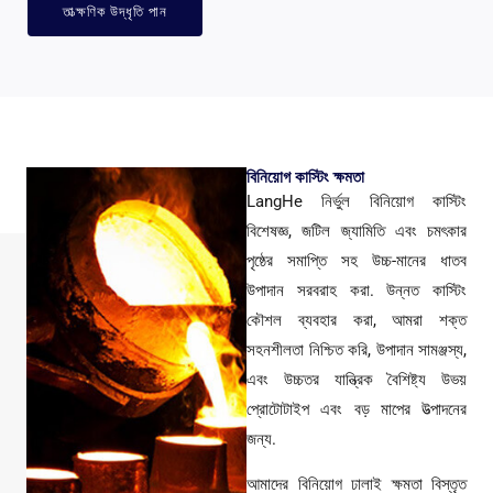
তাত্ক্ষণিক উদ্ধৃতি পান
বিনিয়োগ কাস্টিং ক্ষমতা
LangHe নির্ভুল বিনিয়োগ কাস্টিং
বিশেষজ্ঞ, জটিল জ্যামিতি এবং চমৎকার
পৃষ্ঠের সমাপ্তি সহ উচ্চ-মানের ধাতব
উপাদান সরবরাহ করা. উন্নত কাস্টিং
কৌশল ব্যবহার করা, আমরা শক্ত
সহনশীলতা নিশ্চিত করি, উপাদান সামঞ্জস্য,
এবং উচ্চতর যান্ত্রিক বৈশিষ্ট্য উভয়
প্রোটোটাইপ এবং বড় মাপের উত্পাদনের
জন্য.
আমাদের বিনিয়োগ ঢালাই ক্ষমতা বিস্তৃত