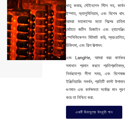
ধাতু কভার, স্টেইনলেস স্টিল সহ, কার্বন
ইস্পাত, অ্যালুমিনিয়াম, এবং বিশেষ খাদ.
আমরা মহাকাশের মতো শিল্পের চাহিদা
মেটাতে জটিল ডিজাইন এবং চ্যালেঞ্জিং
স্পেসিফিকেশন মিটমাট করি, স্বয়ংচালিত,
চিকিৎসা, এবং শিল্প উত্পাদন.
এবং LangHe, আমরা খরচ কার্যকর
সমাধান প্রদান করতে প্রতিশ্রুতিবদ্ধ,
নির্ভরযোগ্য সীসা সময়, এবং বিশেষজ্ঞ
ইঞ্জিনিয়ারিং সমর্থন, প্রতিটি কাস্ট উপাদান
গুণমান এবং কর্মক্ষমতা সর্বোচ্চ মান পূরণ
করে তা নিশ্চিত করা.
একটি বিনামূল্যে উদ্ধৃতি পান