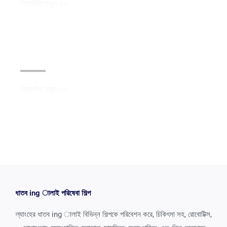
বিস্তারিত দেখুন >>
কালো অক্সাইড আবরণ
বিস্তারিত দেখুন >>
ধাতব ing ালাই পরিষেবা শিল্প
ল্যাংহের ধাতব ing ালাই বিভিন্ন শিল্পকে পরিবেশন করে, চিকিৎসা সহ, রোবোটিক্স,