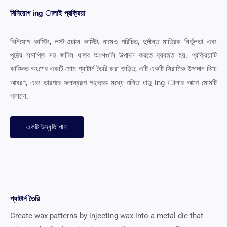
বিনিয়োগ ing ালাই প্রক্রিয়া
বিনিয়োগ কাস্টিং, লস্ট-ওয়াক্স কাস্টিং নামেও পরিচিত, দুর্দান্ত মাত্রিক নির্ভুলতা এবং
পৃষ্ঠের সমাপ্তি সহ জটিল ধাতব অংশগুলি উত্পাদন করতে ব্যবহৃত হয়. প্রক্রিয়াটি
কাঙ্ক্ষিত অংশের একটি মোম প্যাটার্ন তৈরি করা জড়িত, এটি একটি সিরামিক উপাদান দিয়ে
আবরণ, এবং তারপরে ফলস্বরূপ গহ্বরের মধ্যে গলিত ধাতু ing ালার আগে মোমটি
গলানো.
একটি উদ্ধৃতি পান
প্যাটার্ন তৈরি
Create wax patterns by injecting wax into a metal die that