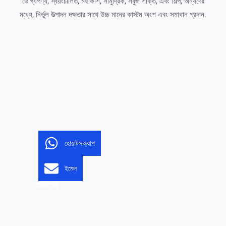
ভোগ্যপণ্য, স্বয়ংচালিত, মহাকাশ, সামুদ্রিক, সবুজ শক্তি, এবং শিল্প, অন্যদের
মধ্যে, নির্ভুল উত্পাদন দক্ষতার সাথে উচ্চ মানের কাস্টম অংশ এবং সমাধান প্রদান.
হোয়াটসঅ্যাপ
ইমেল
মোটরগাড়ি