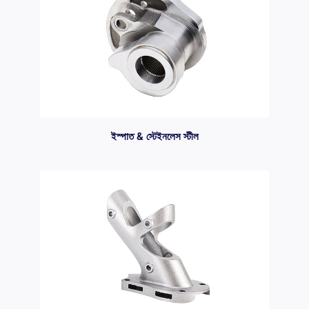
ইস্পাত & স্টেইনলেস স্টীল