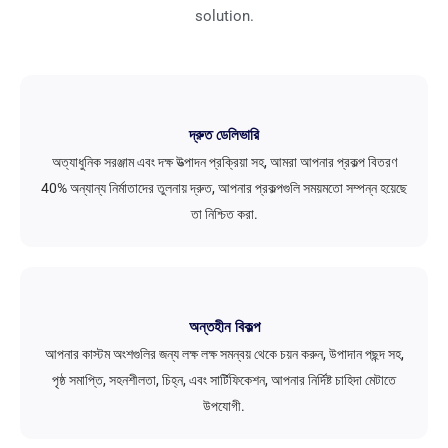
solution
.
দ্রুত ডেলিভারি
অত্যাধুনিক সরঞ্জাম এবং দক্ষ উত্পাদন প্রক্রিয়া সহ, আমরা আপনার প্রকল্প বিতরণ
40% অন্যান্য নির্মাতাদের তুলনায় দ্রুত, আপনার প্রকল্পগুলি সময়মতো সম্পন্ন হয়েছে
তা নিশ্চিত করা.
অন্তহীন বিকল্প
আপনার কাস্টম অংশগুলির জন্য লক্ষ লক্ষ সমন্বয় থেকে চয়ন করুন, উপাদান পছন্দ সহ,
পৃষ্ঠ সমাপ্তি, সহনশীলতা, চিহ্ন, এবং সার্টিফিকেশন, আপনার নির্দিষ্ট চাহিদা মেটাতে
উপযোগী.