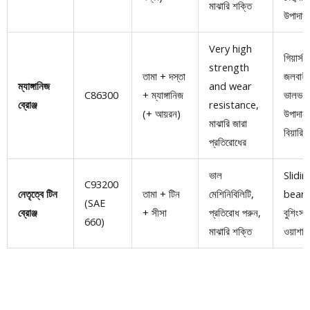
মাঝারি শক্তি
উপাদান
Very high
গিয়ার্স,
strength
তামা + দস্তা
জলবাহী
ম্যাঙ্গানিজ
and wear
C86300
+ ম্যাঙ্গানিজ
ভালভ
ব্রোঞ্জ
resistance
,
(+ আয়রন)
উপাদান,
মাঝারি জারা
বিয়ারিং
প্রতিরোধের
ভাল
Slidin
C93200
নেতৃত্বে টিন
তামা + টিন
মেশিনিবিলিটি,
beari
(SAE
ব্রোঞ্জ
+ সীসা
প্রতিরোধ পরুন,
বুশিংস, 
660)
মাঝারি শক্তি
ওয়াশার