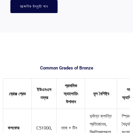
তাত্ক্ষণিক উদ্ধৃতি পান
Common Grades of Bronze
প্রাথমিক
ইউএনএস
সাধ
ব্রোঞ্জ গ্রেড
অ্যালোয়িং
মূল বৈশিষ্ট্য
নম্বর
অ্যাপ্
উপাদান
দুর্দান্ত ক্লান্তি
স্প্রিংস
প্রতিরোধের,
বৈদ্যুত
ফসফোর
C51000,
তামা + টিন
স্থিতিস্থাপকতা,
সংযোগক