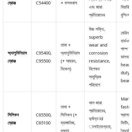
ব্রোঞ্জ
C54400
+ ফসফরাস
এবং জারা
বিয়ারিং
প্রতিরোধের
বুশিংস
উচ্চ শক্তি,
মেরিন
superb
হার্ডওয়্
তামা +
wear and
পাম্প অ
অ্যালুমিনিয়াম
C95400,
অ্যালুমিনিয়াম
corrosion
ভালভ,
ব্রোঞ্জ
C95500
(+ আয়রন,
resistance
,
heavy
নিকেল)
বিশেষত
duty
সামুদ্রিক
beari
পরিবেশে
Marin
ভাল জারা
তামা +
faste
প্রতিরোধের,
সিলিকন
C65500
,
সিলিকন (+
স্থাপত্
দুর্দান্ত ld
ব্রোঞ্জ
C65100
ম্যাঙ্গানিজ,
ফিটিং,
ালাইযোগ্যতা,
দস্তা)
বৈদ্যুত