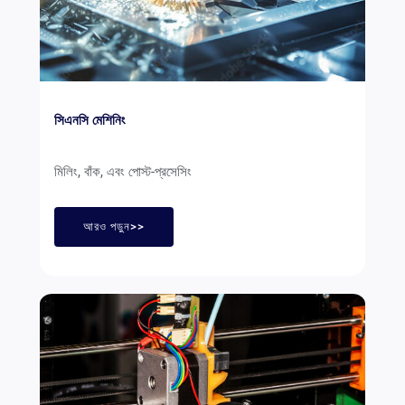
সিএনসি মেশিনিং
মিলিং, বাঁক, এবং পোস্ট-প্রসেসিং
আরও পড়ুন>>