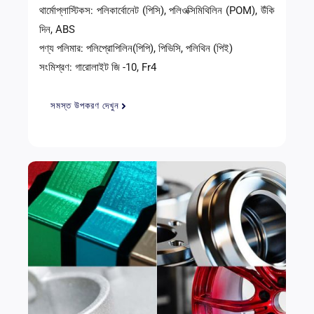
থার্মোপ্লাস্টিকস: পলিকার্বোনেট (পিসি), পলিওক্সিমিথিলিন (POM), উঁকি
দিন, ABS
পণ্য পলিমার: পলিপ্রোপিলিন(পিপি), পিভিসি, পলিথিন (পিই)
সংমিশ্রণ: গারোলাইট জি -10, Fr4
সমস্ত উপকরণ দেখুন