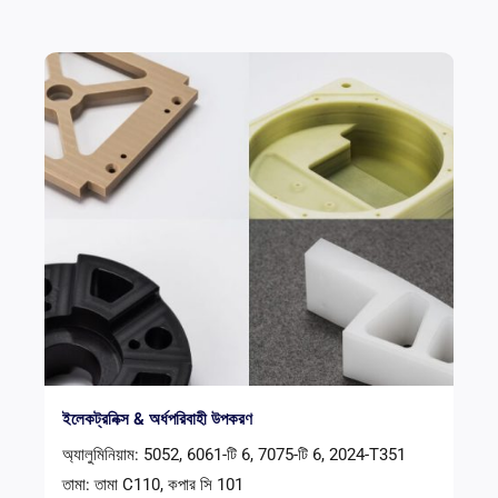
ইলেকট্রনিক্স & অর্ধপরিবাহী উপকরণ
অ্যালুমিনিয়াম: 5052, 6061-টি 6, 7075-টি 6, 2024-T351
তামা: তামা C110, কপার সি 101