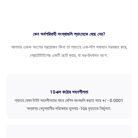
কেন অর্ধপরিবাহী সংস্থাগুলি ল্যাংহেকে বেছে নেয়?
আপনার একক অংশের প্রয়োজন কিনা তা ল্যাংহে এক-স্টপ সমাধান সরবরাহ করে,
প্রোটোটাইপের একটি ছোট ব্যাচ, বা ভর-উৎপাদন অংশ.
10এক্স কঠোর সহনশীলতা
ল্যাংহে যেমন টাইট সহনশীলতার সাথে মেশিন অংশগুলি করতে পারে +/ - 0.0001
অন্যান্য নেতৃস্থানীয় পরিষেবার তুলনায় -10x বৃহত্তর নির্ভুলতা.