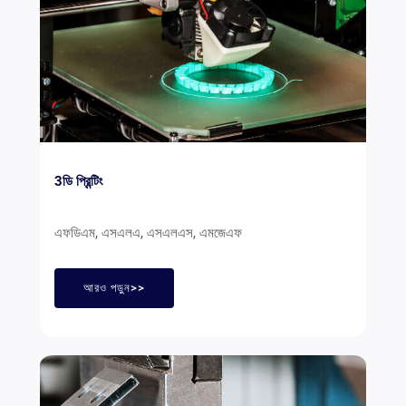
3ডি প্রিন্টিং
এফডিএম, এসএলএ, এসএলএস, এমজেএফ
আরও পড়ুন>>