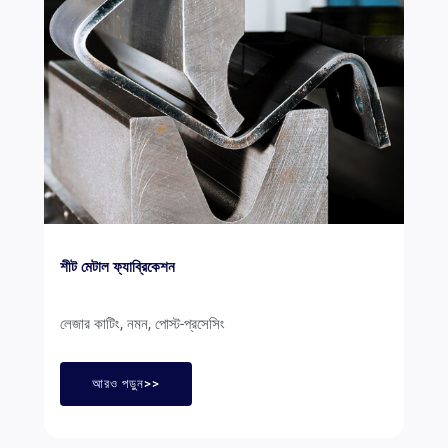
শীট মেটাল ফ্যাব্রিকেশন
লেজার কাটিং, নমন, পোস্ট-প্রসেসিং
আরও পড়ুন>>