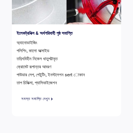
ইলেকট্রনিক্স & অর্ধপরিবাহী পৃষ্ঠ সমাপ্তি
অ্যানোডাইজিং
পলিশিং, কালো অক্সাইড
তড়িৎবিহীন নিকেল ধাতুপট্টাবৃত
ক্রোমেট রূপান্তর আবরণ
পাউডার লেপ, পেইন্টিং, ইনস্টলেশন sert োকান
তাপ চিকিত্সা, প্যাসিভাইজেশন
সমস্ত সমাপ্তি দেখুন