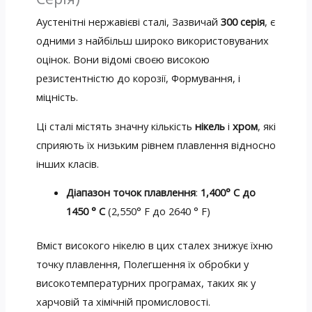
Аустенітні нержавієві сталі, Зазвичай
300 серія
, є
одними з найбільш широко використовуваних
оцінок. Вони відомі своєю високою
резистентністю до корозії, Формування, і
міцність.
Ці сталі містять значну кількість
нікель
і
хром
, які
сприяють їх низьким рівнем плавлення відносно
інших класів.
Діапазон точок плавлення
:
1,400° С до
1450 ° C
(2,550° F до 2640 ° F)
Вміст високого нікелю в цих сталех знижує їхню
точку плавлення, Полегшення їх обробки у
високотемпературних програмах, таких як у
харчовій та хімічній промисловості.