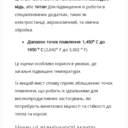
мідь
, або
титан
Для підвищення їх роботи в
спеціалізованих додатках, таких як
електростанції, аерокосмічний, та хімічна
обробка.
Діапазон точок плавлення
:
1,450° С до
1650 ° C
(2,642° F до 3,002 ° F)
Ці оцінки особливо корисні в умовах, де
загальні підвищені температури.
Їх вищий вміст сплаву сприяє збільшенню точок
плавлення, що робить їх ідеальними для
високопродуктивних застосувань, які
потребують виняткової міцності та стійкості до
тепла та корозії.
Чому ці відмінності мають