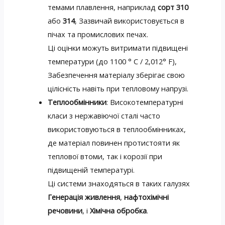
темами плавлення, наприклад
сорт 310
або
314
, Зазвичай використовується в
пічах та промислових печах.
Ці оцінки можуть витримати підвищені
температури (до 1100 ° C / 2,012° F),
Забезпечення матеріалу зберігає свою
цілісність навіть при тепловому напрузі.
Теплообмінники
: Високотемпературні
класи з нержавіючої сталі часто
використовуються в теплообмінниках,
де матеріал повинен протистояти як
теплової втоми, так і корозії при
підвищеній температурі.
Ці системи знаходяться в таких галузях
Генерація живлення
,
нафтохімічні
речовини
, і
Хімічна обробка
.