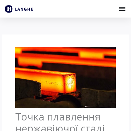
Пропустити
вміст
Точка плавлення
нержавіючої сталі