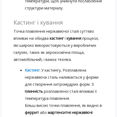
температури, щоб уникнути послаблення
структури матеріалу.
Кастинг і кування
Точка плавлення нержавіючої сталі суттєво
впливає на обидва
кастинг
і
кування
процеси,
які широко використовуються у виробничих
галузях, таких як аерокосмічна площа,
автомобільний, і важка техніка.
Кастинг
: У кастингу, Розплавлена ​​
нержавіюча сталь наливається у форми
для створення хитромудрих форм. З
плинність
розплавленої сталі впливає її
температура плавлення.
Більш високі точки плавлення, як видно в
феррит
або
мартенситні нержавіючі