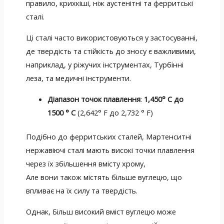
правило, крихкіші, ніж аустенітні та ферритські
сталі.
Ці сталі часто використовуються у застосуванні,
де твердість та стійкість до зносу є важливими,
наприклад, у ріжучих інструментах, Турбінні
леза, та медичні інструменти.
Діапазон точок плавлення
:
1,450° С до
1500 ° C
(2,642° F до 2,732 ° F)
Подібно до ферритських сталей, Мартенситні
нержавіючі сталі мають високі точки плавлення
через їх збільшення вмісту хрому,
Але вони також містять більше вуглецю, що
впливає на їх силу та твердість.
Однак, Більш високий вміст вуглецю може