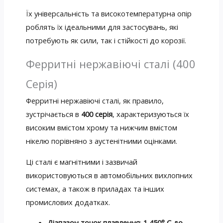
Їх універсальність та високотемпературна опір
роблять їх ідеальними для застосувань, які
потребують як сили, так і стійкості до корозії.
Ферритні нержавіючі сталі (400
Серія)
Ферритні нержавіючі сталі, як правило,
зустрічається в
400 серія
, характеризуються їх
високим вмістом хрому та нижчим вмістом
нікелю порівняно з аустенітними оцінками.
Ці сталі є магнітними і зазвичай
використовуються в автомобільних вихлопних
системах, а також в приладах та інших
промислових додатках.
Діапазон точок плавлення
:
1,450° С до