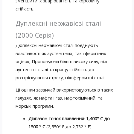
зменшити їх зварюваність та корозійну
стійкість.
Дуплексні нержавієві сталі
(2000 Серія)
Дюплексні нержавіючі сталі поєднують
властивості як аустенітних, так і феритних
оцінок, Пропонуючи більш високу силу, ніж
аустенітні сталі та кращу стійкість до
розтріскування стресу, ніж ферритні сталі.
Ці оцінки зазвичай використовуються в таких
галузях, як нафта і газ, нафтохімічний, та
морські програми.
Діапазон точок плавлення
:
1,400° С до
1500 ° C
(2,550° F до 2,732 ° F)