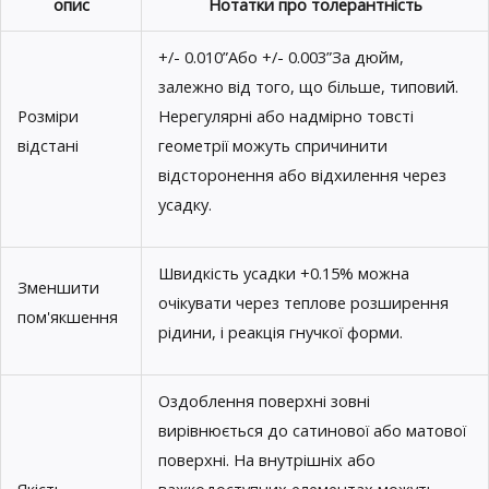
опис
Нотатки про толерантність
+/- 0.010”Або +/- 0.003”За дюйм,
залежно від того, що більше, типовий.
Розміри
Нерегулярні або надмірно товсті
відстані
геометрії можуть спричинити
відсторонення або відхилення через
усадку.
Швидкість усадки +0.15% можна
Зменшити
очікувати через теплове розширення
пом'якшення
рідини, і реакція гнучкої форми.
Оздоблення поверхні зовні
вирівнюється до сатинової або матової
поверхні. На внутрішніх або
Якість
важкодоступних елементах можуть