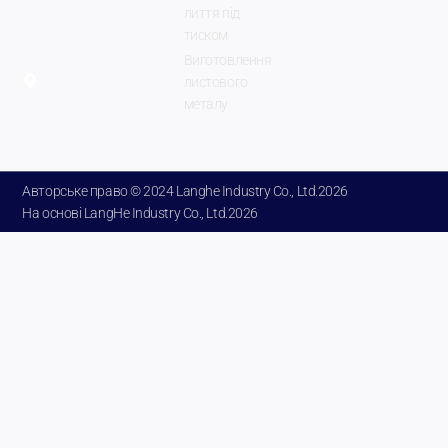
лиття під
Місто
тиском
Чженчжоу,
Виготовлення
провінція
листового
металу
Хенань,
Китай.
Авторське право © 2024 Langhe Industry Co., Ltd.2026
На основі LangHe Industry Co., Ltd.2026