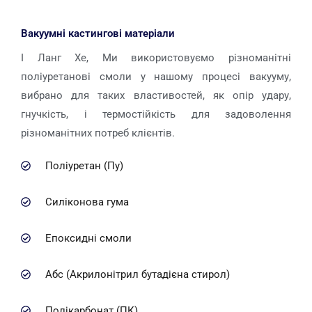
Вакуумні кастингові матеріали
І Ланг Хе, Ми використовуємо різноманітні
поліуретанові смоли у нашому процесі вакууму,
вибрано для таких властивостей, як опір удару,
гнучкість, і термостійкість для задоволення
різноманітних потреб клієнтів.
Поліуретан (Пу)
Силіконова гума
Епоксидні смоли
Абс (Акрилонітрил бутадієна стирол)
Полікарбонат (ПК)