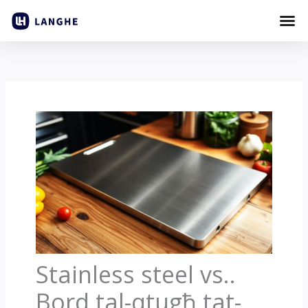
Aqbeż
għall-
kontenut
Stainless steel vs..
Bord tal-qtugħ tat-