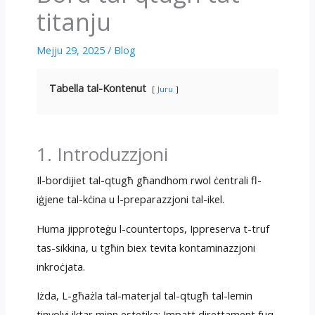
titanju
Mejju 29, 2025
/
Blog
Tabella tal-Kontenut
Juru
1. Introduzzjoni
Il-bordijiet tal-qtugħ għandhom rwol ċentrali fl-
iġjene tal-kċina u l-preparazzjoni tal-ikel.
Huma jipproteġu l-countertops, Ippreserva t-truf
tas-sikkina, u tgħin biex tevita kontaminazzjoni
inkroċjata.
Iżda, L-għażla tal-materjal tal-qtugħ tal-lemin
tinvolvi iktar minn estetika; Impatt direttament fuq