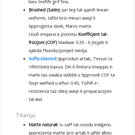
biex tneħħi grif fina.
Brushed (Satin):
Juri linji tal-qamħ lineari
uniformi, taħbi brix minuri waqt li
tipproġetta sleek, Ħares matte.
Uċuħ imqaxxra jżommu
Koeffiċjent tal-
frizzjoni (COF)
Madwar 0.35 - li jtejjeb il-
qabda f'kundizzjonijiet niedja.
Xoffa-blasted
:
Jipproduċi artab, Tessut ta
'riflettività baxxa. Din il-finitura tnaqqas il-
marki tas-swaba viżibbli u tipprovdi COF ta
'bejn wieħed u ieħor 0.45, Tisħiħ ir-
reżistenza taż-żlieq waqt il-preparazzjoni
tal-ikel.
Titanju
Matte naturali:
Is-saff tal-ossidu indiġenu
jippreżenta matte griż artab li jaħbi jilbes