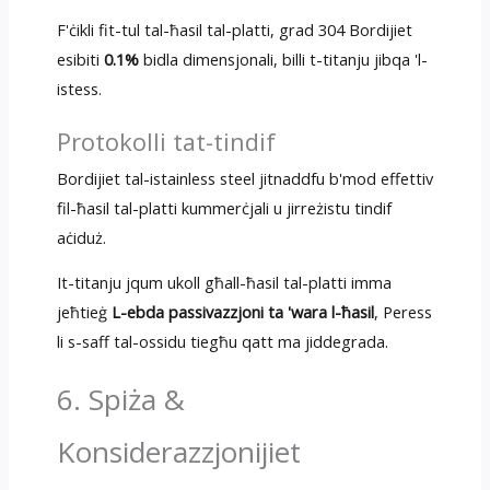
F'ċikli fit-tul tal-ħasil tal-platti, grad 304 Bordijiet
esibiti
0.1%
bidla dimensjonali, billi t-titanju jibqa 'l-
istess.
Protokolli tat-tindif
Bordijiet tal-istainless steel jitnaddfu b'mod effettiv
fil-ħasil tal-platti kummerċjali u jirreżistu tindif
aċiduż.
It-titanju jqum ukoll għall-ħasil tal-platti imma
jeħtieġ
L-ebda passivazzjoni ta 'wara l-ħasil
, Peress
li s-saff tal-ossidu tiegħu qatt ma jiddegrada.
6. Spiża &
Konsiderazzjonijiet