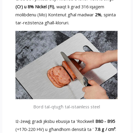
(Cr) u 8% Nickel (Fi)
, waqt li grad 316 iqajjem
molibdenu (Mo) Kontenut għal madwar
2%
, spinta
tar-reżistenza għall-kloruri.
Bord tal-qtugħ tal-istainless steel
Iż-żewġ gradi jiksbu ebusija ta 'Rockwell
B80 - B95
(≈170-220 HV) u għandhom densità ta '
7.8 g / cm³
.