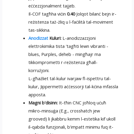
eċċezzjonalment tajjeb.
Il-COF tagħha viċin
0.40
Jolqot bilanċ bejn ir-
reżistenza taż-żliq u l-faċilità tal-moviment
tas-sikkina.
Anodizzat
Kuluri:
L-anodizzazzjoni
elettrokimika tista 'tagħti lewn vibranti -
blues, Purples, deheb - mingħajr ma
tikkomprometti r-reżistenza għall-
korrużjoni.
L-għażliet tal-kulur ivarjaw fl-ispettru tal-
kulur, Jippermetti aċċessorji tal-kċina mfassla
apposta.
Magni b'disinn:
It-tħin CNC joħloq uċuħ
mikro-minsuġa (E.g., crosshatch jew
grooved) li jkabbru kemm l-estetika kif ukoll
il-qabda funzjonali, b'impatt minimu fuq it-