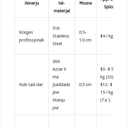
Xenarju
tal-
Ħxuna
Spiża
materjal
316
Kċejjen
0.5–
Stainless
$4 / kg
professjonali
1.0 cm
R
Steel
t
304
Azzar li
$3- $ 5 /
ma
kg (SS);
K
Koki tad-dar
jsaddadx
0.5 cm
$12- $
j
jew
15 / kg
titanju
(Ta ')
pur
P