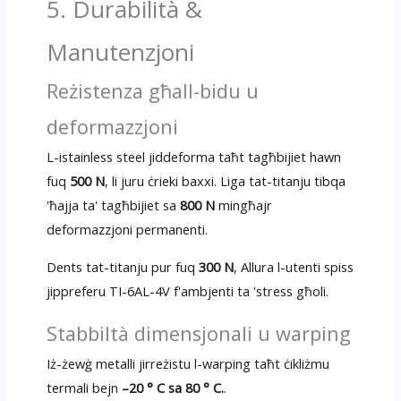
5. Durabilità &
Manutenzjoni
Reżistenza għall-bidu u
deformazzjoni
L-istainless steel jiddeforma taħt tagħbijiet hawn
fuq
500 N
, li juru ċrieki baxxi. Liga tat-titanju tibqa
'ħajja ta' tagħbijiet sa
800 N
mingħajr
deformazzjoni permanenti.
Dents tat-titanju pur fuq
300 N
, Allura l-utenti spiss
jippreferu TI-6AL-4V f'ambjenti ta 'stress għoli.
Stabbiltà dimensjonali u warping
Iż-żewġ metalli jirreżistu l-warping taħt ċikliżmu
termali bejn
–20 ° C sa 80 ° C.
.