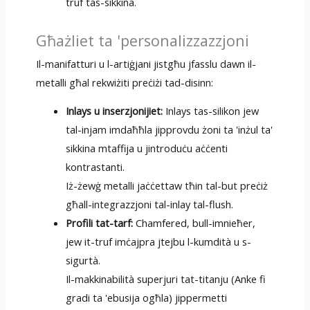
truf tas-sikkina.
Għażliet ta 'personalizzazzjoni
Il-manifatturi u l-artiġjani jistgħu jfasslu dawn il-
metalli għal rekwiżiti preċiżi tad-disinn:
Inlays u inserzjonijiet:
Inlays tas-silikon jew
tal-injam imdaħħla jipprovdu żoni ta 'inżul ta'
sikkina mtaffija u jintroduċu aċċenti
kontrastanti.
Iż-żewġ metalli jaċċettaw tħin tal-but preċiż
għall-integrazzjoni tal-inlay tal-flush.
Profili tat-tarf:
Chamfered, bull-imnieħer,
jew it-truf imċajpra jtejbu l-kumdità u s-
sigurtà.
Il-makkinabilità superjuri tat-titanju (Anke fi
gradi ta 'ebusija ogħla) jippermetti