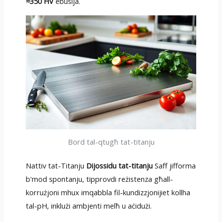
≈350 HV
ebusija.
Bord tal-qtugħ tat-titanju
Nattiv tat-Titanju
Dijossidu tat-titanju
Saff jifforma
b'mod spontanju, tipprovdi reżistenza għall-
korrużjoni mhux imqabbla fil-kundizzjonijiet kollha
tal-pH, inklużi ambjenti melħ u aċidużi.