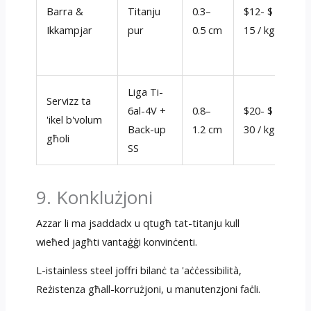
Barra &
Titanju
0.3–
$12- $
D
Ikkampjar
pur
0.5 cm
15 / kg
k
Liga Ti-
Servizz ta
D
6al-4V +
0.8–
$20- $
'ikel b'volum
Back-up
1.2 cm
30 / kg
għoli
l
SS
9. Konklużjoni
Azzar li ma jsaddadx u qtugħ tat-titanju kull
wieħed jagħti vantaġġi konvinċenti.
L-istainless steel joffri bilanċ ta 'aċċessibilità,
Reżistenza għall-korrużjoni, u manutenzjoni faċli.