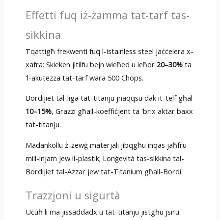
Effetti fuq iż-żamma tat-tarf tas-
sikkina
Tqattigħ frekwenti fuq l-istainless steel jaċċelera x-
xafra: Skieken jitilfu bejn wieħed u ieħor
20–30%
ta
'l-akutezza tat-tarf wara 500 Chops.
Bordijiet tal-liga tat-titanju jnaqqsu dak it-telf għal
10–15%
, Grazzi għall-koeffiċjent ta 'brix aktar baxx
tat-titanju.
Madankollu ż-żewġ materjali jibqgħu inqas jaħfru
mill-injam jew il-plastik; Lonġevità tas-sikkina tal-
Bordijiet tal-Azzar jew tat-Titanium għall-Bordi.
Trazzjoni u sigurtà
Uċuħ li ma jissaddadx u tat-titanju jistgħu jsiru