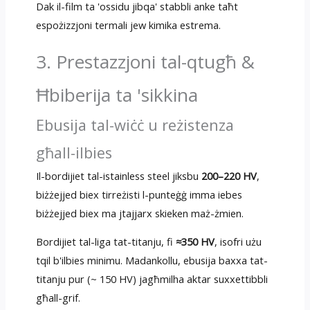
Dak il-film ta 'ossidu jibqa' stabbli anke taħt
espożizzjoni termali jew kimika estrema.
3. Prestazzjoni tal-qtugħ &
Ħbiberija ta 'sikkina
Ebusija tal-wiċċ u reżistenza
għall-ilbies
Il-bordijiet tal-istainless steel jiksbu
200–220 HV
,
biżżejjed biex tirreżisti l-punteġġ imma iebes
biżżejjed biex ma jtajjarx skieken maż-żmien.
Bordijiet tal-liga tat-titanju, fi
≈350 HV
, isofri użu
tqil b'ilbies minimu. Madankollu, ebusija baxxa tat-
titanju pur (~ 150 HV) jagħmilha aktar suxxettibbli
għall-grif.