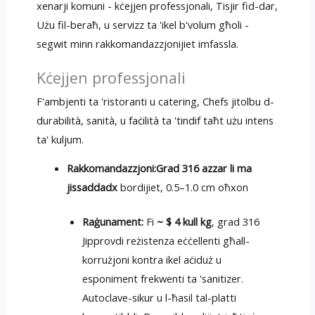
xenarji komuni - kċejjen professjonali, Tisjir fid-dar,
Użu fil-beraħ, u servizz ta 'ikel b'volum għoli -
segwit minn rakkomandazzjonijiet imfassla.
Kċejjen professjonali
F'ambjenti ta 'ristoranti u catering, Chefs jitolbu d-
durabilità, sanità, u faċilità ta 'tindif taħt użu intens
ta' kuljum.
Rakkomandazzjoni:
Grad 316 azzar li ma
jissaddadx
bordijiet, 0.5–1.0 cm oħxon
Raġunament:
Fi
~ $ 4 kull kg
, grad 316
Jipprovdi reżistenza eċċellenti għall-
korrużjoni kontra ikel aċiduż u
esponiment frekwenti ta 'sanitizer.
Autoclave-sikur u l-ħasil tal-platti