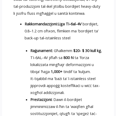
tal-produzzjoni tal-ikel jitolbu bordijiet heavy-duty
li jsofru fluss mgħaġġel u sanità kontinwa.
Rakkomandazzjoni:
Liga Ti-6al-4V
bordijiet,
0.8–1.2 cm oħxon, flimkien ma 'bordijiet ta'
back-up tal-istainless steel
Raġunament:
Għalkemm
$20- $ 30 kull kg
,
TI-6AL-4V jiflaħ sa
800 N
ta 'forza
lokalizzata mingħajr deformazzjoni u
tibqa' ħajja
1,000+
tindif ta 'kuljum.
It-tqabbil ma 'bażi ta' l-istainless steel
jipprovdi appoġġ kosteffikaċi u wiċċ tax-
xogħol addizzjonali.
Prestazzjoni:
Dawn il-bordijiet
jimminimizzaw il-ħin ta 'waqfien għal
sostituzzjonijiet, qtugħ ta 'spejjeż taċ-