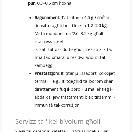
pur
, 0.3–0.5 cm ħoxna
Raġunament:
Tat-titanju
4.5 g / cm³
Id-
densità tagħti bord li jiżen
1.2–2.0 kg
,
Meta mqabbel ma '2.6–3.5 kg għall-
istainless steel.
Is-saff tal-ossidu tiegħu jirreżisti x-xita,
ilma tax-xmara, u residwi aċidużi tal-
kampeġġ.
Prestazzjoni:
It-titanju jissaporti xokkijiet
termali - e.g., It-tqegħid ta 'borom sħan
direttament fuq il-bord - u ma jeħtieġ l-
ebda kisi jew trattamenti biex tinżamm l-
immunità tal-korrużjoni.
Servizz ta 'ikel b'volum għoli
Swali tal-catering, kafetteriji istituzzjonali, u l-linji