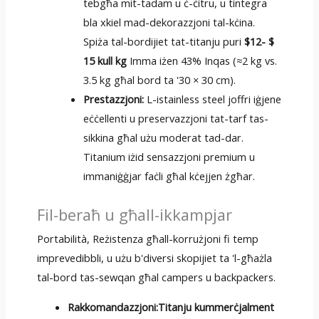
tebgħa mit-tadam u ċ-ċitru, u tintegra
bla xkiel mad-dekorazzjoni tal-kċina.
Spiża tal-bordijiet tat-titanju puri
$12- $
15 kull kg
Imma iżen 43% Inqas (≈2 kg vs.
3.5 kg għal bord ta '30 × 30 cm).
Prestazzjoni:
L-istainless steel joffri iġjene
eċċellenti u preservazzjoni tat-tarf tas-
sikkina għal użu moderat tad-dar.
Titanium iżid sensazzjoni premium u
immaniġġjar faċli għal kċejjen żgħar.
Fil-beraħ u għall-ikkampjar
Portabilità, Reżistenza għall-korrużjoni fi temp
imprevedibbli, u użu b'diversi skopijiet ta 'l-għażla
tal-bord tas-sewqan għal campers u backpackers.
Rakkomandazzjoni:
Titanju kummerċjalment