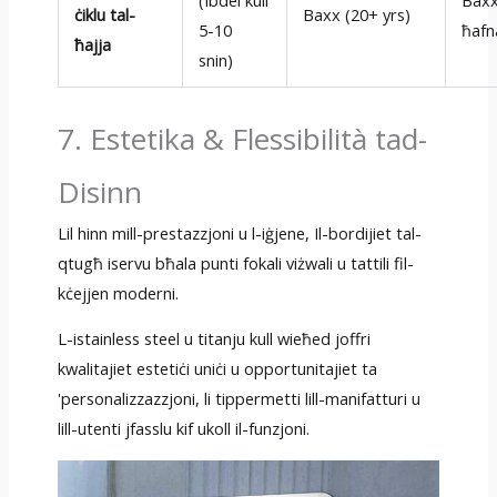
ċiklu tal-
Baxx (20+ yrs)
5-10
ħafn
ħajja
snin)
7. Estetika & Flessibilità tad-
Disinn
Lil hinn mill-prestazzjoni u l-iġjene, Il-bordijiet tal-
qtugħ iservu bħala punti fokali viżwali u tattili fil-
kċejjen moderni.
L-istainless steel u titanju kull wieħed joffri
kwalitajiet estetiċi uniċi u opportunitajiet ta
'personalizzazzjoni, li tippermetti lill-manifatturi u
lill-utenti jfasslu kif ukoll il-funzjoni.