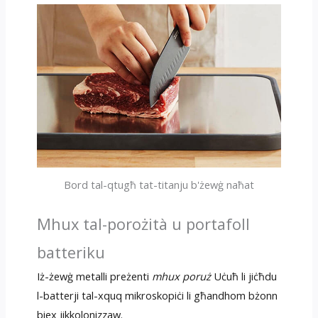
Bord tal-qtugħ tat-titanju b'żewġ naħat
Mhux tal-porożità u portafoll
batteriku
Iż-żewġ metalli preżenti
mhux poruż
Uċuħ li jiċħdu
l-batterji tal-xquq mikroskopiċi li għandhom bżonn
biex jikkolonizzaw.