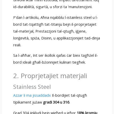
id-durabilità, sigurtà, u sforzi ta 'manutenzjoni.
F'dan l-artikolu, Aħna nqabblu l-istainless steel u l-
bord tat-tqattigħ tat-titanju bejn il-proprjetajiet
tal-materjal, Prestazzjoni tal-qtugħ, iġjene,
lonġevità, spiża, Disinn, u applikazzjonijiet tad-dinja
reali.
Sa l-aħħar, Int ser ikollok qafas ċar biex tagħżel il-
bord ideali għall-bżonnijiet kulinari tiegħek.
2. Proprjetajiet materjali
Stainless Steel
Azzar li ma jissaddadx
Il-bordijiet tal-qtugħ
tipikament jużaw
gradi 304 u 316
.
Grad 304 jinkludi bejn wieħed u ieħor
18% kromju