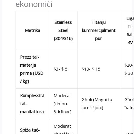
ekonomiċi
Lig
Stainless
Titanju
Ti-
Metrika
Steel
kummerċjalment
6al
(304/316)
pur
4V
Prezz tal-
materja
$20-
$3- $ 5
$10- $ 15
prima (USD
$ 30
/ kg)
Kumplessità
Moderat
Għoli (Magni ta
Għol
tal-
(timbru
'preċiżjoni)
ħafn
manifattura
& irfinar)
Moderat
Spiża taċ-
(Ibdel kull
Bax