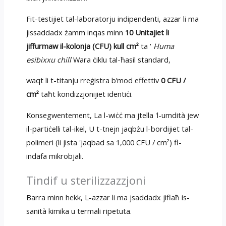
Fit-testijiet tal-laboratorju indipendenti, azzar li ma
jissaddadx żamm inqas minn
10 Unitajiet li
jiffurmaw il-kolonja (CFU) kull cm²
ta '
Huma
esibixxu chill
Wara ċiklu tal-ħasil standard,
waqt li t-titanju rreġistra b’mod effettiv
0 CFU /
cm²
taħt kondizzjonijiet identiċi.
Konsegwentement, La l-wiċċ ma jtella 'l-umdità jew
il-partiċelli tal-ikel, U t-tnejn jaqbżu l-bordijiet tal-
polimeri (li jista 'jaqbad sa 1,000 CFU / cm²) fl-
indafa mikrobjali.
Tindif u sterilizzazzjoni
Barra minn hekk, L-azzar li ma jsaddadx jiflaħ is-
sanità kimika u termali ripetuta.