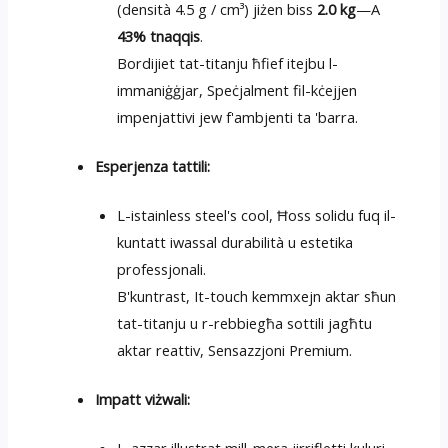
(densità 4.5 g / cm³) jiżen biss
2.0 kg
—A
43% tnaqqis
.
Bordijiet tat-titanju ħfief itejbu l-
immaniġġjar, Speċjalment fil-kċejjen
impenjattivi jew f'ambjenti ta 'barra.
Esperjenza tattili:
L-istainless steel's cool, Ħoss solidu fuq il-
kuntatt iwassal durabilità u estetika
professjonali.
B'kuntrast, It-touch kemmxejn aktar sħun
tat-titanju u r-rebbiegħa sottili jagħtu
aktar reattiv, Sensazzjoni Premium.
Impatt viżwali:
L-azzar illustrat mill-mera jirrifletti kuluri