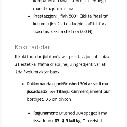
kompatibbli, Dawn il-bordijiet jeħtieġu
manutenzjoni minima.
Prestazzjoni:
Jiflaħ
500+ Ċikli ta 'ħasil ta'
kuljum
u jirreżisti d-daqqiet taħt il-forzi
tipiċi tas-sikkina chef (sa 600 N).
Koki tad-dar
Il-koki tad-dar jibbilanċjaw il-prestazzjoni bl-ispiża
u l-estetika. Ħafna drabi jħejju ingredjenti varjati
iżda f'volumi aktar baxxi.
Rakkomandazzjoni:
Brushed 304 azzar li ma
jissaddadx
jew
Titanju kummerċjalment pur
bordijiet, 0.5 ċm oħxon
Raġunament:
Brushed 304 spejjeż li ma
jissaddadx
$3- $ 5 kull kg
, Tirreżisti t-