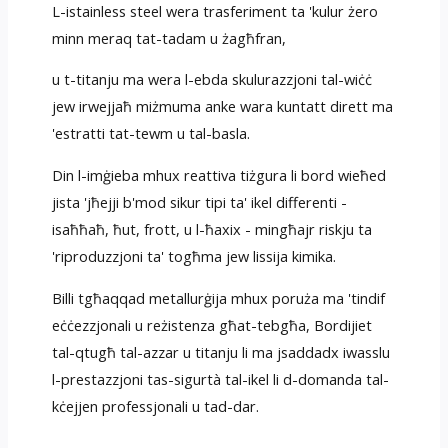
L-istainless steel wera trasferiment ta 'kulur żero
minn meraq tat-tadam u żagħfran,
u t-titanju ma wera l-ebda skulurazzjoni tal-wiċċ
jew irwejjaħ miżmuma anke wara kuntatt dirett ma
'estratti tat-tewm u tal-basla.
Din l-imġieba mhux reattiva tiżgura li bord wieħed
jista 'jħejji b'mod sikur tipi ta' ikel differenti -
isaħħaħ, ħut, frott, u l-ħaxix - mingħajr riskju ta
'riproduzzjoni ta' togħma jew lissija kimika.
Billi tgħaqqad metallurġija mhux poruża ma 'tindif
eċċezzjonali u reżistenza għat-tebgħa, Bordijiet
tal-qtugħ tal-azzar u titanju li ma jsaddadx iwasslu
l-prestazzjoni tas-sigurtà tal-ikel li d-domanda tal-
kċejjen professjonali u tad-dar.