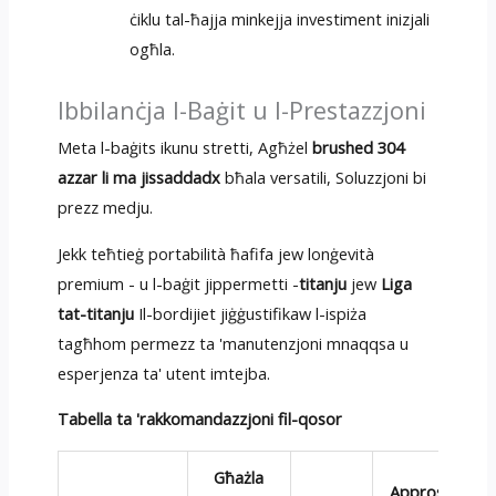
ċiklu tal-ħajja minkejja investiment inizjali
ogħla.
Ibbilanċja l-Baġit u l-Prestazzjoni
Meta l-baġits ikunu stretti, Agħżel
brushed 304
azzar li ma jissaddadx
bħala versatili, Soluzzjoni bi
prezz medju.
Jekk teħtieġ portabilità ħafifa jew lonġevità
premium - u l-baġit jippermetti -
titanju
jew
Liga
tat-titanju
Il-bordijiet jiġġustifikaw l-ispiża
tagħhom permezz ta 'manutenzjoni mnaqqsa u
esperjenza ta' utent imtejba.
Tabella ta 'rakkomandazzjoni fil-qosor
Għażla
Appross.