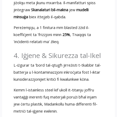
jiżolqu meta jkunu mxarrba. Il-manifatturi spiss
jintegraw
Skanalaturi bil-makna
jew
mudelli
minsuġa
biex ittejjeb il-qabda.
Pereżempju, a 1 finitura mm blasted żżid il-
koeffiċjent ta 'frizzjoni minn
25%
, Tnaqqis ta
'inċidenti relatati ma' żlieq.
4. Iġjene & Sikurezza tal-Ikel
L-iżgurar ta 'bord tal-qtugħ jirreżisti t-tkabbir tal-
batterja u l-kontaminazzjoni inkroċjata fost l-iktar
kunsiderazzjonijiet kritiċi fi kwalunkwe kċina.
Kemm l-istainless steel kif ukoll it-titanju joffru
vantaġġi inerenti fuq materjali porużi bħal injam
jew ċertu plastik, Madankollu huma differenti fil-
metriċi tal-iġjene ewlenin.