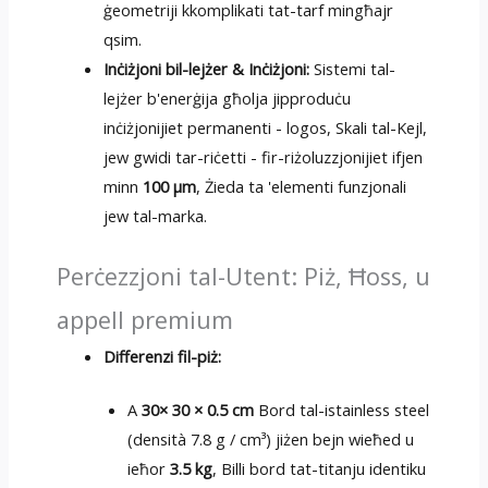
ġeometriji kkomplikati tat-tarf mingħajr
qsim.
Inċiżjoni bil-lejżer & Inċiżjoni:
Sistemi tal-
lejżer b'enerġija għolja jipproduċu
inċiżjonijiet permanenti - logos, Skali tal-Kejl,
jew gwidi tar-riċetti - fir-riżoluzzjonijiet ifjen
minn
100 µm
, Żieda ta 'elementi funzjonali
jew tal-marka.
Perċezzjoni tal-Utent: Piż, Ħoss, u
appell premium
Differenzi fil-piż:
A
30× 30 × 0.5 cm
Bord tal-istainless steel
(densità 7.8 g / cm³) jiżen bejn wieħed u
ieħor
3.5 kg
, Billi bord tat-titanju identiku