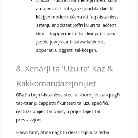
ambjentali, L-integrazzjoni bla xkiel fil-
kċejjen moderni ċċentrati fuq l-istainless.
Titanju anodizzat joffri kuluri ta 'aċċent
skuri - li jippermettu lid-disinjaturi biex
jaqblu jew jikkuntrastaw kabinett,
apparat, u oġġetti tal-kċejjen.
8. Xenarji ta 'Użu ta' Każ &
Rakkomandazzjonijiet
Għażla bejn l-istainless steel u l-bordijiet tal-qtugħ
tat-titanju ċappetti f'kuntesti ta 'użu speċifiċi,
restrizzjonijiet tal-baġit, u prijoritajiet tal-
prestazzjoni.
Hawn taħt, Aħna nagħtu deskrizzjoni ta 'erba'