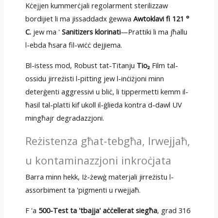
Kċejjen kummerċjali regolarment sterilizzaw
bordijiet li ma jissaddadx ġewwa
Awtoklavi fi 121 °
C.
jew ma '
Sanitizers klorinati
—Prattiki li ma jħallu
l-ebda ħsara fil-wiċċ dejjiema.
Bl-istess mod, Robust tat-Titanju
Tio₂
Film tal-
ossidu jirreżisti l-pitting jew l-inċiżjoni minn
deterġenti aggressivi u bliċ, li tippermetti kemm il-
ħasil tal-platti kif ukoll il-ġlieda kontra d-dawl UV
mingħajr degradazzjoni.
Reżistenza għat-tebgħa, Irwejjaħ,
u kontaminazzjoni inkroċjata
Barra minn hekk, Iż-żewġ materjali jirreżistu l-
assorbiment ta 'pigmenti u rwejjaħ.
F 'a
500-Test ta 'tbajja' aċċellerat siegħa
, grad 316