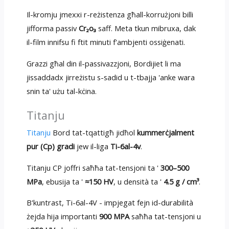
Il-kromju jmexxi r-reżistenza għall-korrużjoni billi
jifforma passiv
Cr₂o₃
saff. Meta tkun mibruxa, dak
il-film innifsu fi ftit minuti f'ambjenti ossiġenati.
Grazzi għal din il-passivazzjoni, Bordijiet li ma
jissaddadx jirreżistu s-sadid u t-tbajja 'anke wara
snin ta' użu tal-kċina.
Titanju
Titanju
Bord tat-tqattigħ jidħol
kummerċjalment
pur (Cp) gradi
jew il-liga
Ti-6al-4v
.
Titanju CP joffri saħħa tat-tensjoni ta '
300–500
MPa
, ebusija ta '
≈150 HV
, u densità ta '
4.5 g / cm³
.
B'kuntrast, Ti-6al-4V - impjegat fejn id-durabilità
żejda hija importanti
900 MPA
saħħa tat-tensjoni u