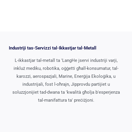
Industriji tas-Servizzi tal-Ikkastjar tal-Metall
L-ikkastjar tal-metall ta 'LangHe jservi industriji varji,
inkluż mediku, robotika, oġġetti għall-konsumatur, tal-
karozzi, aerospazjali, Marine, Enerġija Ekoloġika, u
industrijali, fost l-oħrajn, Jipprovdu partijiet u
soluzzjonijiet tad-dwana ta 'kwalità għolja b'esperjenza
tal-manifattura ta' preċiżjoni.