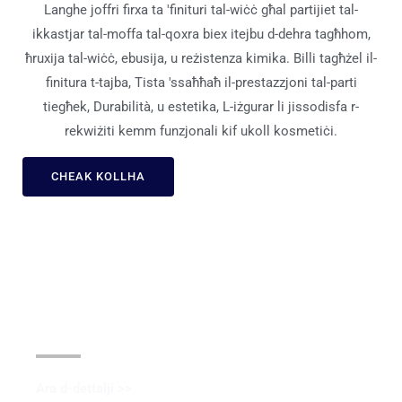
Langhe joffri firxa ta 'finituri tal-wiċċ għal partijiet tal-
ikkastjar tal-moffa tal-qoxra biex itejbu d-dehra tagħhom,
ħruxija tal-wiċċ, ebusija, u reżistenza kimika. Billi tagħżel il-
finitura t-tajba, Tista 'ssaħħaħ il-prestazzjoni tal-parti
tiegħek, Durabilità, u estetika, L-iżgurar li jissodisfa r-
rekwiżiti kemm funzjonali kif ukoll kosmetiċi.
CHEAK KOLLHA
Anodizzar
Ara d-dettalji >>