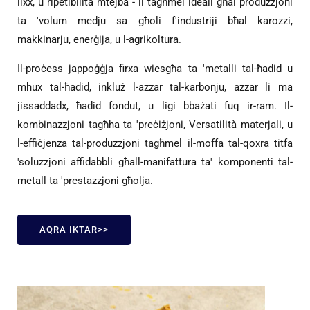
lixx, u ripetibilità mtejba - li tagħmel ideali għal produzzjoni
ta 'volum medju sa għoli f'industriji bħal karozzi,
makkinarju, enerġija, u l-agrikoltura.
Il-proċess jappoġġja firxa wiesgħa ta 'metalli tal-ħadid u
mhux tal-ħadid, inkluż l-azzar tal-karbonju, azzar li ma
jissaddadx, ħadid fondut, u ligi bbażati fuq ir-ram. Il-
kombinazzjoni tagħha ta 'preċiżjoni, Versatilità materjali, u
l-effiċjenza tal-produzzjoni tagħmel il-moffa tal-qoxra titfa
'soluzzjoni affidabbli għall-manifattura ta' komponenti tal-
metall ta 'prestazzjoni għolja.
AQRA IKTAR>>