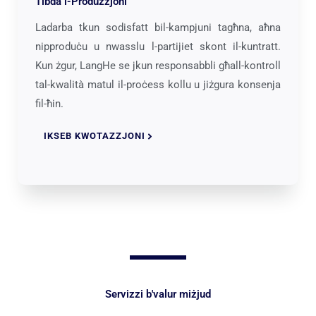
Tibda l-Produzzjoni
Ladarba tkun sodisfatt bil-kampjuni tagħna, aħna
nipproduċu u nwasslu l-partijiet skont il-kuntratt.
Kun żgur, LangHe se jkun responsabbli għall-kontroll
tal-kwalità matul il-proċess kollu u jiżgura konsenja
fil-ħin.
IKSEB KWOTAZZJONI
Servizzi b'valur miżjud