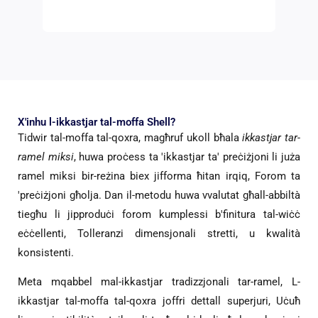
X'inhu l-ikkastjar tal-moffa Shell?
Tidwir tal-moffa tal-qoxra, magħruf ukoll bħala
ikkastjar tar-
ramel miksi
, huwa proċess ta 'ikkastjar ta' preċiżjoni li juża
ramel miksi bir-reżina biex jifforma ħitan irqiq, Forom ta
'preċiżjoni għolja. Dan il-metodu huwa vvalutat għall-abbiltà
tiegħu li jipproduċi forom kumplessi b'finitura tal-wiċċ
eċċellenti, Tolleranzi dimensjonali stretti, u kwalità
konsistenti.
Meta mqabbel mal-ikkastjar tradizzjonali tar-ramel, L-
ikkastjar tal-moffa tal-qoxra joffri dettall superjuri, Uċuħ