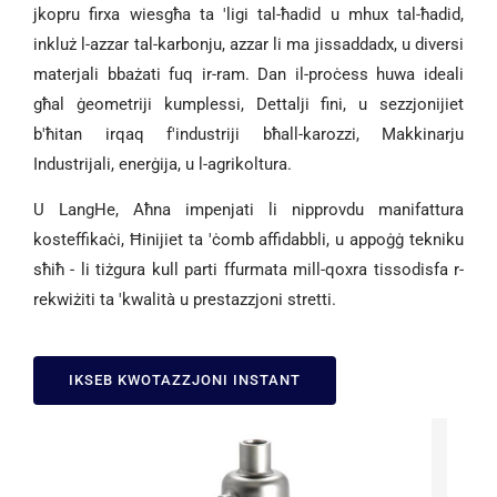
jkopru firxa wiesgħa ta 'ligi tal-ħadid u mhux tal-ħadid,
inkluż l-azzar tal-karbonju, azzar li ma jissaddadx, u diversi
materjali bbażati fuq ir-ram. Dan il-proċess huwa ideali
għal ġeometriji kumplessi, Dettalji fini, u sezzjonijiet
b'ħitan irqaq f'industriji bħall-karozzi, Makkinarju
Industrijali, enerġija, u l-agrikoltura.
U LangHe, Aħna impenjati li nipprovdu manifattura
kosteffikaċi, Ħinijiet ta 'ċomb affidabbli, u appoġġ tekniku
sħiħ - li tiżgura kull parti ffurmata mill-qoxra tissodisfa r-
rekwiżiti ta 'kwalità u prestazzjoni stretti.
IKSEB KWOTAZZJONI INSTANT