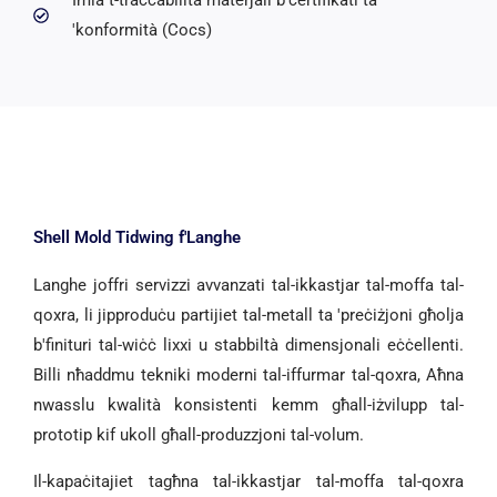
Imla t-traċċabilità materjali b'ċertifikati ta
'konformità (Cocs)
Shell Mold Tidwing f'Langhe
Langhe joffri servizzi avvanzati tal-ikkastjar tal-moffa tal-
qoxra, li jipproduċu partijiet tal-metall ta 'preċiżjoni għolja
b'finituri tal-wiċċ lixxi u stabbiltà dimensjonali eċċellenti.
Billi nħaddmu tekniki moderni tal-iffurmar tal-qoxra, Aħna
nwasslu kwalità konsistenti kemm għall-iżvilupp tal-
prototip kif ukoll għall-produzzjoni tal-volum.
Il-kapaċitajiet tagħna tal-ikkastjar tal-moffa tal-qoxra