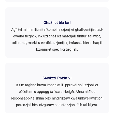
Għażliet bla tarf
Agħżel minn miljuni ta 'kombinazzjonijiet għall-partijiet tad-
dwana tiegħek, inklużi għażliet materjali, finituri tal-wiċċ,
tolleranzi, marki, u ċertifikazzjonijiet, imfassla biex tilħaq il-
bżonnijiet speċifiċi tiegħek.
Servizzi Pożittivi
It-tim tagħna huwa impenjat li jipprovdi soluzzjonijiet
eċċellenti u appoġġ ta 'wara l-bejgħ. Aħna nieħdu
responsabbiltà sħiħa biex nindirizzaw kwalunkwe kwistjoni
potenzjali biex niżguraw sodisfazzjon sħiħ tal-klijent.