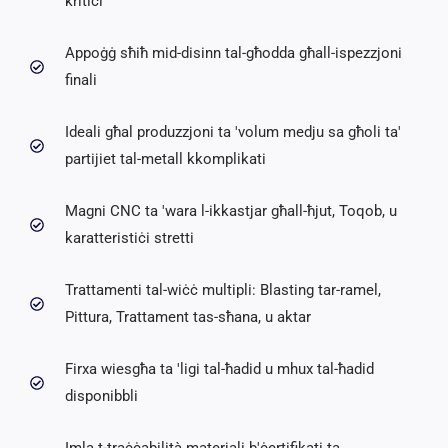
kritiċi
Appoġġ sħiħ mid-disinn tal-għodda għall-ispezzjoni
finali
Ideali għal produzzjoni ta 'volum medju sa għoli ta'
partijiet tal-metall kkomplikati
Magni CNC ta 'wara l-ikkastjar għall-ħjut, Toqob, u
karatteristiċi stretti
Trattamenti tal-wiċċ multipli: Blasting tar-ramel,
Pittura, Trattament tas-sħana, u aktar
Firxa wiesgħa ta 'ligi tal-ħadid u mhux tal-ħadid
disponibbli