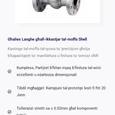
Għaliex Langhe għall-ikkastjar tal-moffa Shell
Kastings tal-moffa tal-qoxra ta 'preċiżjoni għolja
b'kapaċitajiet ta' manifattura u finitura ta 'servizz sħiħ
Kumpless, Partijiet b'ħitan irqaq b'finitura tal-wiċċ
eċċellenti u eżattezza dimensjonali
Tibdil mgħaġġel: Kampjuni tal-prototipi lesti fi ftit 20
Jiem
Tolleranzi stretti sa ± 0.02mm għal komponenti