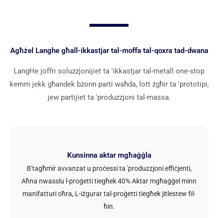
Agħżel Langhe għall-ikkastjar tal-moffa tal-qoxra tad-dwana
LangHe joffri soluzzjonijiet ta 'ikkastjar tal-metall one-stop
kemm jekk għandek bżonn parti waħda, lott żgħir ta 'prototipi,
jew partijiet ta 'produzzjoni tal-massa.
Kunsinna aktar mgħaġġla
B'tagħmir avvanzat u proċessi ta 'produzzjoni effiċjenti,
Aħna nwasslu l-proġetti tiegħek 40% Aktar mgħaġġel minn
manifatturi oħra, L-iżgurar tal-proġetti tiegħek jitlestew fil-
ħin.