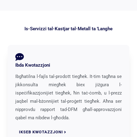
Is-Servizzi tal-Kastjar tal-Metall ta 'Langhe
Ibda Kwotazzjoni
Ibgħatilna l-fajls tal-prodott tiegħek. It-tim tagħna se
jikkonsulta miegħek biex jiżgura l-
ispeċifikazzjonijiet tiegħek, ħin taċ-ċomb, u l-prezz
jaqbel mal-bżonnijiet tal-proġett tiegħek. Aħna ser
nipprovdu rapport tad-DFM għall-approvazzjoni
qabel ma nibdew l-għodda.
IKSEB KWOTAZZJONI