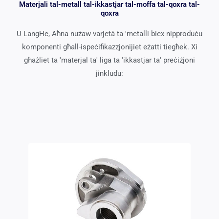
Materjali tal-metall tal-ikkastjar tal-moffa tal-qoxra tal-
qoxra
U LangHe, Aħna nużaw varjetà ta 'metalli biex nipproduċu
komponenti għall-ispeċifikazzjonijiet eżatti tiegħek. Xi
għażliet ta 'materjal ta' liga ta 'ikkastjar ta' preċiżjoni
jinkludu: