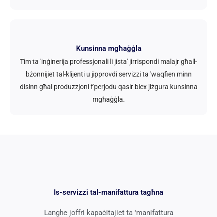
Kunsinna mgħaġġla
Tim ta 'inġinerija professjonali li jista' jirrispondi malajr għall-
bżonnijiet tal-klijenti u jipprovdi servizzi ta 'waqfien minn
disinn għal produzzjoni f'perjodu qasir biex jiżgura kunsinna
mgħaġġla.
Is-servizzi tal-manifattura tagħna
Langhe joffri kapaċitajiet ta 'manifattura