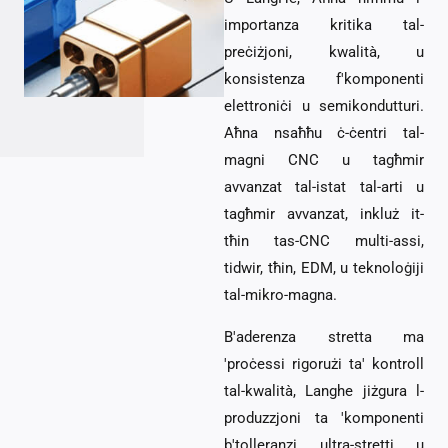
importanza kritika tal-
preċiżjoni, kwalità, u
konsistenza f'komponenti
elettroniċi u semikondutturi.
Aħna nsaħħu ċ-ċentri tal-
magni CNC u tagħmir
avvanzat tal-istat tal-arti u
tagħmir avvanzat, inkluż it-
tħin tas-CNC multi-assi,
tidwir, tħin, EDM, u teknoloġiji
tal-mikro-magna.
B'aderenza stretta ma
'proċessi rigorużi ta' kontroll
tal-kwalità, Langhe jiżgura l-
produzzjoni ta 'komponenti
b'tolleranzi ultra-stretti u