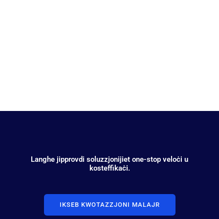
Elettronika
Langhe jipprovdi soluzzjonijiet one-stop veloċi u
kosteffikaċi.
IKSEB KWOTAZZJONI MALAJR