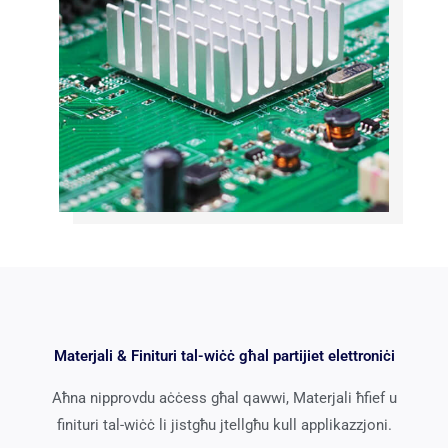
Materjali & Finituri tal-wiċċ għal partijiet elettroniċi
Aħna nipprovdu aċċess għal qawwi, Materjali ħfief u
finituri tal-wiċċ li jistgħu jtellgħu kull applikazzjoni.