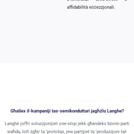
affidabilità eċċezzjonali.
Għaliex il-kumpaniji tas-semikondutturi jagħżlu Langhe?
Langhe joffri soluzzjonijiet one-stop jekk għandekx bżonn parti
waħda, lott żgħir ta 'prototipi, jew partijiet ta 'produzzjoni tal-