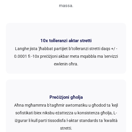
massa.
10x tolleranzi aktar stretti
Langhe jista 'jħabbat partijiet b'tolleranzi stretti daqs +/ -
0.0001 fi -10x preċiżjoni akbar meta mqabbla ma 'servizzi
ewlenin oħra.
Preċiżjoni għolja
Aħna mgħammra b'tagħmir awtomatiku u għodod ta 'kejl
sofistikati biex niksbu eżattezza u konsistenza għolja, L-
iżgurar li kull parti tissodisfa l-aktar standards ta 'kwalità
stretti.