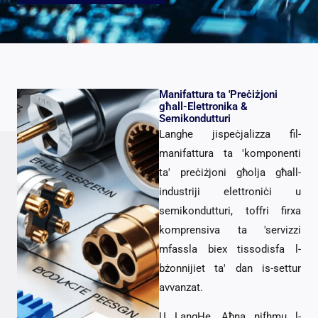
Manifattura ta 'Preċiżjoni
għall-Elettronika &
Semikondutturi
Langhe jispeċjalizza fil-
manifattura ta 'komponenti
ta' preċiżjoni għolja għall-
industriji elettroniċi u
semikondutturi, toffri firxa
komprensiva ta 'servizzi
mfassla biex tissodisfa l-
bżonnijiet ta' dan is-settur
avvanzat.
U LangHe, Aħna nifhmu l-