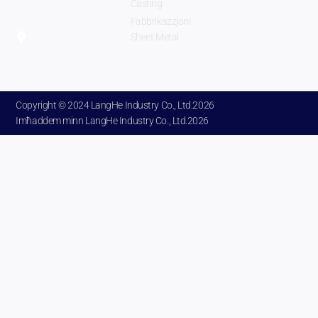
Casting
Zhengzhou
Fabbrikazzjoni
City Henan
Sheet Metal
Province
Ċina.
Copyright © 2024 LangHe Industry Co., Ltd.2026
Imħaddem minn LangHe Industry Co., Ltd.2026