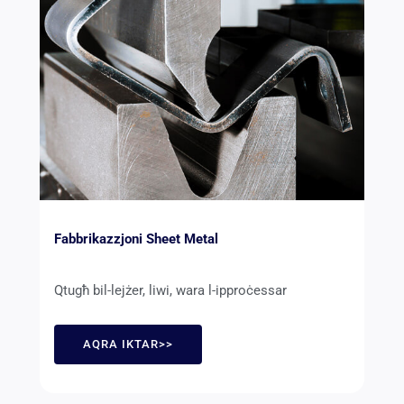
Fabbrikazzjoni Sheet Metal
Qtugħ bil-lejżer, liwi, wara l-ipproċessar
AQRA IKTAR>>