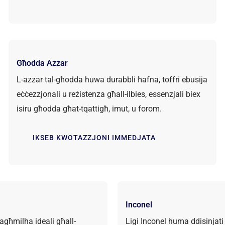
Għodda Azzar
L-azzar tal-għodda huwa durabbli ħafna, toffri ebusija
eċċezzjonali u reżistenza għall-ilbies, essenzjali biex
isiru għodda għat-tqattigħ, imut, u forom.
IKSEB KWOTAZZJONI IMMEDJATA
Inconel
 tagħmilha ideali għall-
Ligi Inconel huma ddisinjati 