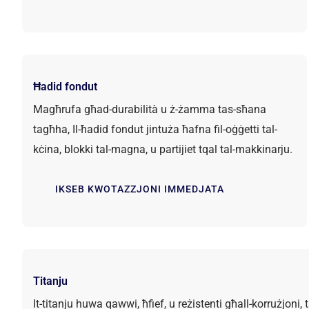
Ħadid fondut
Magħrufa għad-durabilità u ż-żamma tas-sħana
tagħha, Il-ħadid fondut jintuża ħafna fil-oġġetti tal-
kċina, blokki tal-magna, u partijiet tqal tal-makkinarju.
IKSEB KWOTAZZJONI IMMEDJATA
Titanju
It-titanju huwa qawwi, ħfief, u reżistenti għall-korrużjoni,