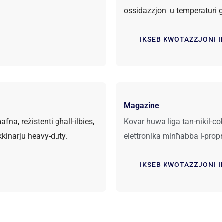
ossidazzjoni u temperaturi għo
IKSEB KWOTAZZJONI 
Magazine
fna, reżistenti għall-ilbies,
Kovar huwa liga tan-nikil-cobal
kkinarju heavy-duty.
elettronika minħabba l-proprj
IKSEB KWOTAZZJONI 