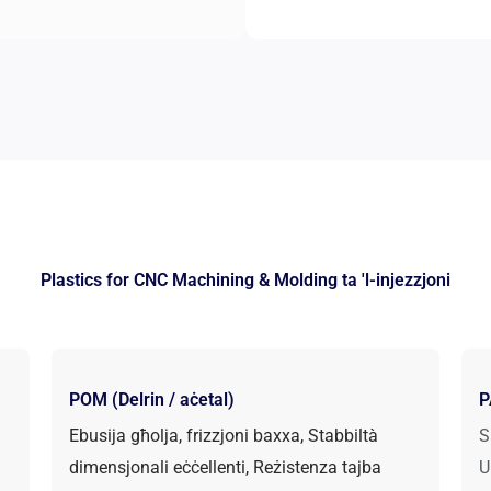
Plastics for CNC Machining
& Molding ta 'l-injezzjoni
POM (Delrin / aċetal)
P
Ebusija għolja, frizzjoni baxxa, Stabbiltà
S
dimensjonali eċċellenti, Reżistenza tajba
U