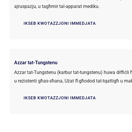
ajruspazju, u tagħmir tal-apparat mediku.
IKSEB KWOTAZZJONI IMMEDJATA
Azzar tat-Tungstenu
Azzar tat-Tungstenu (karbur tat-tungstenu) huwa diffiċli ħa
u reżistenti għas-sħana, Użat fl-għodod tat-tqattigħ u ma
IKSEB KWOTAZZJONI IMMEDJATA