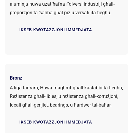
aluminju huwa użat ħafna f'diversi industriji għall-
proporzjon ta 'saħħa għal piż u versatilità tiegħu.
IKSEB KWOTAZZJONI IMMEDJATA
Bronż
A liga tar-ram, Huwa magħruf għall-kastabbiltà tiegħu,
Reżistenza għall-ilbies, u reżistenza għall-korrużjoni,
Ideali għall-gerijiet, bearings, u ħardwer tal-baħar.
IKSEB KWOTAZZJONI IMMEDJATA