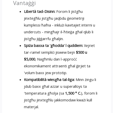
Vantaġġi
Libertà tad-Disinn:
Forom li jistgħu
jinxtegħlu jistgħu jaqbdu ġeometriji
kumplessi ħafna - inklużi kavitajiet interni u
undercuts - mingħajr il-ħtieġa għal qlub li
jistgħu jiġġarrfu għaljin.
Spiża baxxa ta 'għodda' l quddiem:
Xejriet
tar-ramel sempliċi jiswew bejn
$500 u
$5,000
, Nagħmlu dan l-approċċ
ekonomikament attraenti għal ġirjiet ta
'volum baxx jew prototip.
Kompatibilità wiesgħa tal-liga:
Minn żingu li
jdub baxx għal azzar u superalloys ta
'temperatura għolja (sa
1,500 ° C.
), forom li
jistgħu jinxtegħlu jakkomodaw kważi kull
materjal.