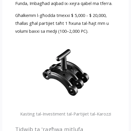
Funda, Imbagħad aqbad ix-xejra qabel ma tferra.
Għalkemm l-għodda tmexxi $ 5,000 - $ 20,000,
tħallas għal partijiet taħt 1 ħxuna tal-ħajt mm u
volumi baxxi sa medji (100–2,000 PC).
Kasting tal-Investiment tal-Partijiet tal-Karozzi
Tidwib ta 'ragħwa mitlufa