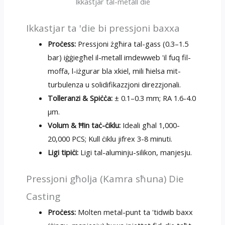
Ikkastjar tal-metall die
Ikkastjar ta 'die bi pressjoni baxxa
Proċess:
Pressjoni żgħira tal-gass (0.3–1.5
bar) iġġiegħel il-metall imdewweb 'il fuq fil-
moffa, l-iżgurar bla xkiel, mili ħielsa mit-
turbulenza u solidifikazzjoni direzzjonali.
Tolleranzi & Spiċċa:
± 0.1–0.3 mm; RA 1.6-4.0
µm.
Volum & Ħin taċ-ċiklu:
Ideali għal 1,000-
20,000 PCS; Kull ċiklu jifrex 3-8 minuti.
Ligi tipiċi:
Ligi tal-aluminju-silikon, manjesju.
Pressjoni għolja (Kamra sħuna) Die
Casting
Proċess:
Molten metal-punt ta 'tidwib baxx