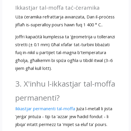
Ikkastjar tal-moffa taċ-ċeramika
Uża ċeramika refrattarja avvanzata, Dan il-proċess
jiflaħ is-superalloy pours hawn fuq 1 400 ° C..
Joffri kapaċità kumplessa ta 'ġeometrija u tolleranzi
stretti (± 0.1 mm) Għal xfafar tat-turbini bbażati
fuq in-nikil u partijiet tal-magna b'temperatura
għolja, għalkemm bi spiża ogħla u tibdil itwal (3–6
ijiem għal kull lott).
3. X'inhu l-ikkastjar tal-moffa
permanenti?
Ikkastjar permanenti tal-moffa
Juża l-metall li jista
'jerġa' jintuża - tip ta 'azzar jew ħadid fondut - li
jibqa' intatt permezz ta 'mijiet sa eluf ta' pours.