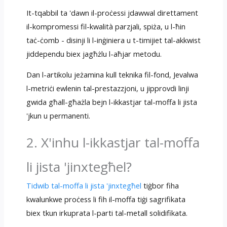
It-tqabbil ta 'dawn il-proċessi jdawwal direttament
il-kompromessi fil-kwalità parzjali, spiża, u l-ħin
taċ-ċomb - disinji li l-inġiniera u t-timijiet tal-akkwist
jiddependu biex jagħżlu l-aħjar metodu.
Dan l-artikolu jeżamina kull teknika fil-fond, Jevalwa
l-metriċi ewlenin tal-prestazzjoni, u jipprovdi linji
gwida għall-għażla bejn l-ikkastjar tal-moffa li jista
'jkun u permanenti.
2. X'inhu l-ikkastjar tal-moffa
li jista 'jinxtegħel?
Tidwib tal-moffa li jista 'jinxtegħel
tiġbor fiha
kwalunkwe proċess li fih il-moffa tiġi sagrifikata
biex tkun irkuprata l-parti tal-metall solidifikata.