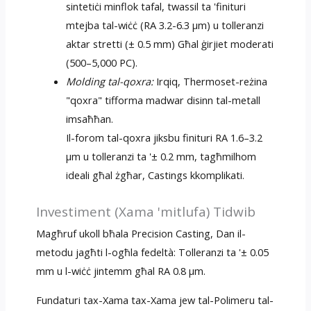
sintetiċi minflok tafal, twassil ta 'finituri
mtejba tal-wiċċ (RA 3.2-6.3 µm) u tolleranzi
aktar stretti (± 0.5 mm) Għal ġirjiet moderati
(500–5,000 PC).
Molding tal-qoxra:
Irqiq, Thermoset-reżina
"qoxra" tifforma madwar disinn tal-metall
imsaħħan.
Il-forom tal-qoxra jiksbu finituri RA 1.6–3.2
µm u tolleranzi ta '± 0.2 mm, tagħmilhom
ideali għal żgħar, Castings kkomplikati.
Investiment (Xama 'mitlufa) Tidwib
Magħruf ukoll bħala Precision Casting, Dan il-
metodu jagħti l-ogħla fedeltà: Tolleranzi ta '± 0.05
mm u l-wiċċ jintemm għal RA 0.8 µm.
Fundaturi tax-Xama tax-Xama jew tal-Polimeru tal-