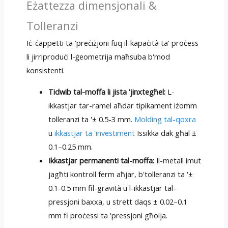
Eżattezza dimensjonali &
Tolleranzi
Iċ-ċappetti ta 'preċiżjoni fuq il-kapaċità ta' proċess
li jirriproduċi l-ġeometrija maħsuba b'mod
konsistenti.
Tidwib tal-moffa li jista 'jinxtegħel:
L-
ikkastjar tar-ramel aħdar tipikament iżomm
tolleranzi ta '± 0.5-3 mm.
Molding tal-qoxra
u
ikkastjar ta 'investiment
Issikka dak għal ±
0.1–0.25 mm.
Ikkastjar permanenti tal-moffa:
Il-metall imut
jagħti kontroll ferm aħjar, b'tolleranzi ta '±
0.1-0.5 mm fil-gravità u l-ikkastjar tal-
pressjoni baxxa, u strett daqs ± 0.02–0.1
mm fi proċessi ta 'pressjoni għolja.