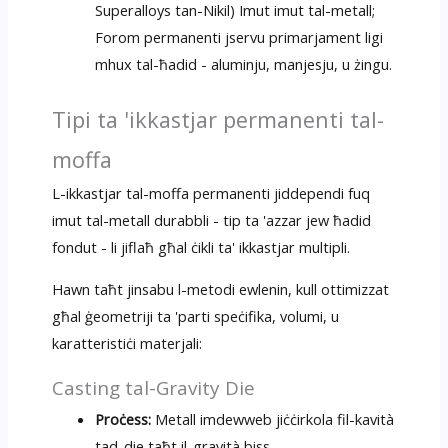
Superalloys tan-Nikil) Imut imut tal-metall;
Forom permanenti jservu primarjament ligi
mhux tal-ħadid - aluminju, manjesju, u żingu.
Tipi ta 'ikkastjar permanenti tal-
moffa
L-ikkastjar tal-moffa permanenti jiddependi fuq
imut tal-metall durabbli - tip ta 'azzar jew ħadid
fondut - li jiflaħ għal ċikli ta' ikkastjar multipli.
Hawn taħt jinsabu l-metodi ewlenin, kull ottimizzat
għal ġeometriji ta 'parti speċifika, volumi, u
karatteristiċi materjali:
Casting tal-Gravity Die
Proċess:
Metall imdewweb jiċċirkola fil-kavità
tad-die taħt il-gravità biss.