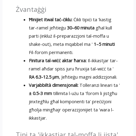
Żvantaġġi
Ħinijiet itwal taċ-ċiklu:
Ċikli tipiċi ta 'kastig
tar-ramel jeħtieġu
30–60 minuta
għal kull
parti (inkluż il-preparazzjoni tal-moffa u
shake-out), meta mqabbel ma '
1–5 minuti
Fil-forom permanenti.
Finitura tal-wiċċ aktar ħarxa:
Il-ikkastjar tar-
ramel aħdar spiss juru ħruxija tal-wiċċ ta '
RA 6.3-12.5 µm
, Jeħtieġu magni addizzjonali.
Varjabbiltà dimensjonali:
Tolleranzi lineari ta '
± 0.5-3 mm
tillimita l-użu ta 'forom li jistgħu
jinxtegħlu għal komponenti ta' preċiżjoni
għolja mingħajr operazzjonijiet ta 'wara l-
ikkastjar.
Tipi ta 'ikkastjar tal-moffa li jista'