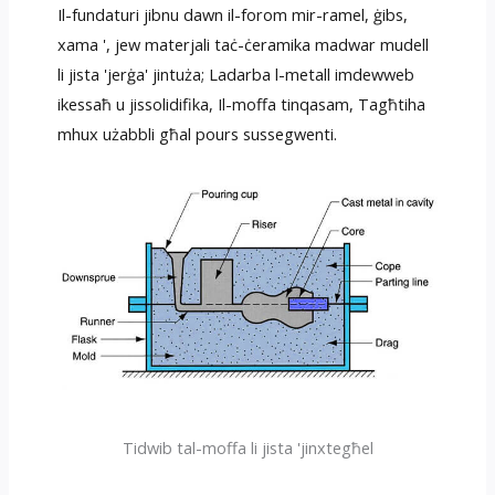
Il-fundaturi jibnu dawn il-forom mir-ramel, ġibs,
xama ', jew materjali taċ-ċeramika madwar mudell
li jista 'jerġa' jintuża; Ladarba l-metall imdewweb
ikessaħ u jissolidifika, Il-moffa tinqasam, Tagħtiha
mhux użabbli għal pours sussegwenti.
Tidwib tal-moffa li jista 'jinxtegħel