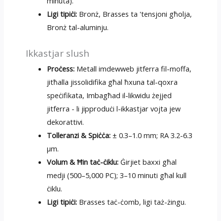
minuta).
Ligi tipiċi:
Bronż, Brasses ta 'tensjoni għolja,
Bronż tal-aluminju.
Ikkastjar slush
Proċess:
Metall imdewweb jitferra fil-moffa,
jitħalla jissolidifika għal ħxuna tal-qoxra
speċifikata, Imbagħad il-likwidu żejjed
jitferra - li jipproduċi l-ikkastjar vojta jew
dekorattivi.
Tolleranzi & Spiċċa:
± 0.3–1.0 mm; RA 3.2-6.3
µm.
Volum & Ħin taċ-ċiklu:
Ġirjiet baxxi għal
medji (500–5,000 PC); 3–10 minuti għal kull
ċiklu.
Ligi tipiċi:
Brasses taċ-ċomb, ligi taż-żingu.