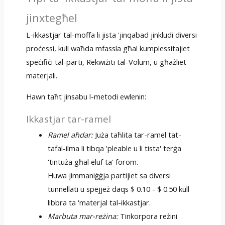
jinxtegħel
L-ikkastjar tal-moffa li jista 'jinqabad jinkludi diversi
proċessi, kull waħda mfassla għal kumplessitajiet
speċifiċi tal-parti, Rekwiżiti tal-Volum, u għażliet
materjali.
Hawn taħt jinsabu l-metodi ewlenin:
Ikkastjar tar-ramel
Ramel aħdar:
Juża taħlita tar-ramel tat-
tafal-ilma li tibqa 'pleable u li tista' terġa
'tintuża għal eluf ta' forom.
Huwa jimmaniġġja partijiet sa diversi
tunnellati u spejjeż daqs $ 0.10 - $ 0.50 kull
libbra ta 'materjal tal-ikkastjar.
Marbuta mar-reżina:
Tinkorpora reżini