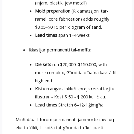
(injam, plastik, jew metall).
Mold preparation
(Riklamazzjoni tar-
ramel,
core fabrication
)
adds roughly
$0.05–$0.15 per kilogram of sand
.
Lead times
span 1–4 weeks
.
Ikkastjar permanenti tal-moffa:
Die sets
run $20,000–$150,000
,
with
more complex
, Għodda b'ħafna kavità fil-
high end.
Kisi u rranġar
- Inklużi sprejs refrattarji u
illustrar - Kost $ 50 - $ 200 kull ċiklu.
Lead times
Stretch 6–12-il ġimgħa.
Minħabba li forom permanenti jammortizzaw fuq
eluf ta 'ċikli, L-ispiża tal-għodda ta 'kull parti