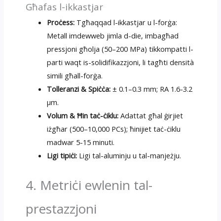
Għafas l-ikkastjar
Proċess:
Tgħaqqad l-ikkastjar u l-forġa:
Metall imdewweb jimla d-die, imbagħad
pressjoni għolja (50–200 MPa) tikkompatti l-
parti waqt is-solidifikazzjoni, li tagħti densità
simili għall-forġa.
Tolleranzi & Spiċċa:
± 0.1–0.3 mm; RA 1.6-3.2
µm.
Volum & Ħin taċ-ċiklu:
Adattat għal ġirjiet
iżgħar (500–10,000 PCs); ħinijiet taċ-ċiklu
madwar 5-15 minuti.
Ligi tipiċi:
Ligi tal-aluminju u tal-manjeżju.
4. Metriċi ewlenin tal-
prestazzjoni