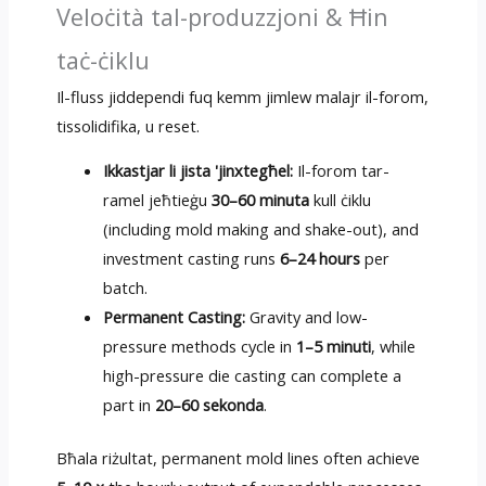
Veloċità tal-produzzjoni & Ħin
taċ-ċiklu
Il-fluss jiddependi fuq kemm jimlew malajr il-forom,
tissolidifika, u reset.
Ikkastjar li jista 'jinxtegħel:
Il-forom tar-
ramel jeħtieġu
30–60 minuta
kull ċiklu
(
including mold making and shake-out
),
and
investment casting runs
6
–24 hours
per
batch
.
Permanent Casting
:
Gravity and low-
pressure methods cycle in
1–5 minuti
,
while
high-pressure die casting can complete a
part in
20–60 sekonda
.
Bħala riżultat,
permanent mold lines often achieve