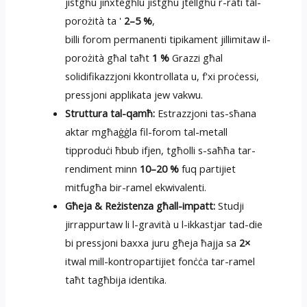
jistgħu jinxtegħlu jistgħu jtellgħu r-rati tal-
porożità ta '
2–5 %
,
billi forom permanenti tipikament jillimitaw il-
porożità għal taħt
1 %
Grazzi għal
solidifikazzjoni kkontrollata u, f'xi proċessi,
pressjoni applikata jew vakwu.
Struttura tal-qamħ:
Estrazzjoni tas-sħana
aktar mgħaġġla fil-forom tal-metall
tipproduċi ħbub ifjen, tgħolli s-saħħa tar-
rendiment minn
10–20 %
fuq partijiet
mitfugħa bir-ramel ekwivalenti.
Għeja & Reżistenza għall-impatt:
Studji
jirrappurtaw li l-gravità u l-ikkastjar tad-die
bi pressjoni baxxa juru għeja ħajja sa
2×
itwal mill-kontropartijiet fonċċa tar-ramel
taħt tagħbija identika.