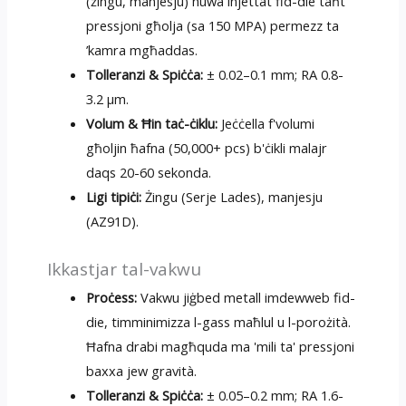
(żingu, manjesju) huwa injettat fid-die taħt
pressjoni għolja (sa 150 MPA) permezz ta
’kamra mgħaddas.
Tolleranzi & Spiċċa:
± 0.02–0.1 mm; RA 0.8-
3.2 µm.
Volum & Ħin taċ-ċiklu:
Jeċċella f'volumi
għoljin ħafna (50,000+ pcs) b'ċikli malajr
daqs 20-60 sekonda.
Ligi tipiċi:
Żingu (Serje Lades), manjesju
(AZ91D).
Ikkastjar tal-vakwu
Proċess:
Vakwu jiġbed metall imdewweb fid-
die, timminimizza l-gass maħlul u l-porożità.
Ħafna drabi magħquda ma 'mili ta' pressjoni
baxxa jew gravità.
Tolleranzi & Spiċċa:
± 0.05–0.2 mm; RA 1.6-