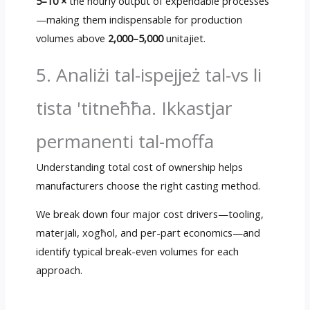
5
–10 ×
the hourly output of expendable processes
—making them indispensable for production
volumes above
2,000–5,000
unitajiet.
5. Analiżi tal-ispejjeż tal-vs li
tista 'titneħħa. Ikkastjar
permanenti tal-moffa
Understanding total cost of ownership helps
manufacturers choose the right casting method
.
We break down four major cost drivers—tooling
,
materjali, xogħol,
and per-part economics—and
identify typical break-even volumes for each
approach
.