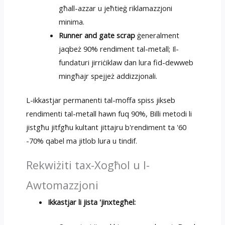
għall-azzar u jeħtieġ riklamazzjoni
minima.
Runner and gate scrap
ġeneralment
jaqbeż 90% rendiment tal-metall; Il-
fundaturi jirriċiklaw dan lura fid-dewweb
mingħajr spejjeż addizzjonali.
L-ikkastjar permanenti tal-moffa spiss jikseb
rendimenti tal-metall hawn fuq 90%, Billi metodi li
jistgħu jitfgħu kultant jittajru b'rendiment ta '60
-70% qabel ma jitlob lura u tindif.
Rekwiżiti tax-Xogħol u l-
Awtomazzjoni
Ikkastjar li jista 'jinxtegħel: