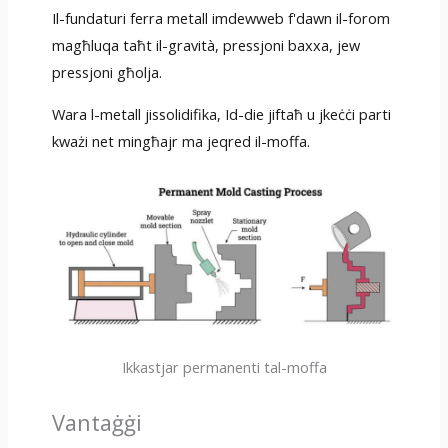
Il-fundaturi ferra metall imdewweb f'dawn il-forom
magħluqa taħt il-gravità, pressjoni baxxa, jew
pressjoni għolja.
Wara l-metall jissolidifika, Id-die jiftaħ u jkeċċi parti
kważi net mingħajr ma jeqred il-moffa.
Ikkastjar permanenti tal-moffa
Vantaġġi