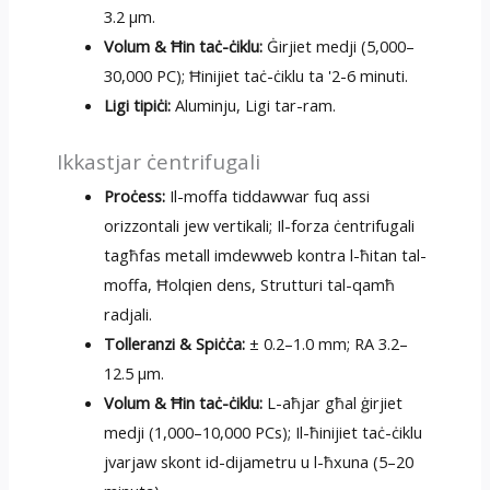
3.2 µm.
Volum & Ħin taċ-ċiklu:
Ġirjiet medji (5,000–
30,000 PC); Ħinijiet taċ-ċiklu ta '2-6 minuti.
Ligi tipiċi:
Aluminju, Ligi tar-ram.
Ikkastjar ċentrifugali
Proċess:
Il-moffa tiddawwar fuq assi
orizzontali jew vertikali; Il-forza ċentrifugali
tagħfas metall imdewweb kontra l-ħitan tal-
moffa, Ħolqien dens, Strutturi tal-qamħ
radjali.
Tolleranzi & Spiċċa:
± 0.2–1.0 mm; RA 3.2–
12.5 µm.
Volum & Ħin taċ-ċiklu:
L-aħjar għal ġirjiet
medji (1,000–10,000 PCs); Il-ħinijiet taċ-ċiklu
jvarjaw skont id-dijametru u l-ħxuna (5–20