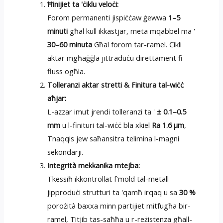
Ħinijiet ta 'ċiklu veloċi:
Forom permanenti jispiċċaw ġewwa
1–5
minuti
għal kull ikkastjar, meta mqabbel ma '
30–60 minuta
Għal forom tar-ramel. Ċikli
aktar mgħaġġla jittraduċu direttament fi
fluss ogħla.
Tolleranzi aktar stretti & Finitura tal-wiċċ
aħjar:
L-azzar imut jrendi tolleranzi ta '
± 0.1–0.5
mm
u l-finituri tal-wiċċ bla xkiel
Ra 1.6 µm
,
Tnaqqis jew saħansitra telimina l-magni
sekondarji.
Integrità mekkanika mtejba:
Tkessiħ ikkontrollat ​​f'mold tal-metall
jipproduċi strutturi ta 'qamħ irqaq u sa
30 %
porożità baxxa minn partijiet mitfugħa bir-
ramel, Titjib tas-saħħa u r-reżistenza għall-