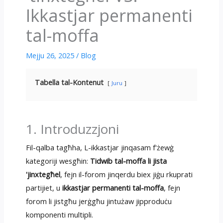
Ikkastjar permanenti
tal-moffa
Mejju 26, 2025
/
Blog
Tabella tal-Kontenut
Juru
1. Introduzzjoni
Fil-qalba tagħha, L-ikkastjar jinqasam f'żewġ
kategoriji wesgħin:
Tidwib tal-moffa li jista
'jinxtegħel
, fejn il-forom jinqerdu biex jiġu rkuprati
partijiet, u
ikkastjar permanenti tal-moffa
, fejn
forom li jistgħu jerġgħu jintużaw jipproduċu
komponenti multipli.