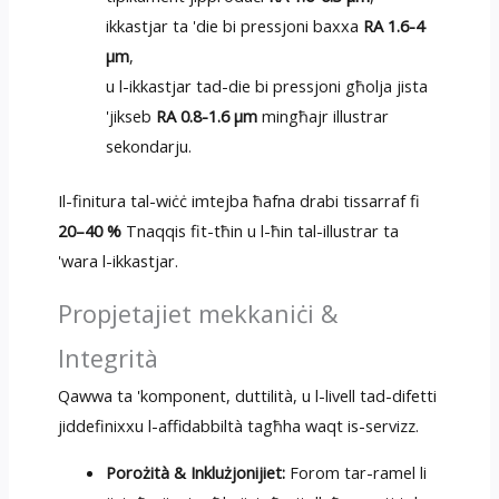
ikkastjar ta 'die bi pressjoni baxxa
RA 1.6-4
µm
,
u l-ikkastjar tad-die bi pressjoni għolja jista
'jikseb
RA 0.8-1.6 µm
mingħajr illustrar
sekondarju.
Il-finitura tal-wiċċ imtejba ħafna drabi tissarraf fi
20–40 %
Tnaqqis fit-tħin u l-ħin tal-illustrar ta
'wara l-ikkastjar.
Propjetajiet mekkaniċi &
Integrità
Qawwa ta 'komponent, duttilità, u l-livell tad-difetti
jiddefinixxu l-affidabbiltà tagħha waqt is-servizz.
Porożità & Inklużjonijiet:
Forom tar-ramel li