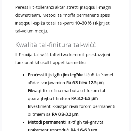
Peress li t-tolleranzi aktar stretti jnaqqsu l-magni
downstream, Metodi ta 'moffa permanenti spiss
inaqqsu l-ispiża totali tal-parti
10–30 %
Fil-ġirjiet
tal-volum medju.
Kwalità tal-finitura tal-wiċċ
Il-ħruxija tal-wiċċ taffettwa kemm il-prestazzjoni
funzjonali kif ukoll l-appell kosmetiku.
Proċessi li jistgħu jinxtegħlu:
Uċuħ ta 'ramel
aħdar ivarjaw minn
Ra 6.3 biex 12.5 µm
,
Filwaqt li r-reżina marbuta u l-forom tal-
qoxra jtejbu l-finitura
RA 3.2-6.3 µm
.
Investiment ikkastjar rivali forom permanenti
bi tmiem sa
RA 0.8-3.2 µm
.
Metodi permanenti:
It-tfigħ tal-gravità
tipikament jipproduċi
RA 1.6-6.3 µm
,