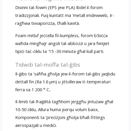
Disinni tal-fowm (EPS jew PLA) Ibdel il-forom
tradizzjonali. Fuq kuntatt ma 'metall imdewweb, Ir-
ragħwa tivvaporizza, tħalli kavità.
Foam mitluf jeċċella fil-kumpless, forom b'biċċa
waħda mingħajr angoli tal-abbozzi u jara ħinijiet
tipiċi taċ-ċiklu ta '15 -30 minuta għal kull parti.
Tidwib tal-moffa tal-ġibs
Il-ġibs ta 'saħħa għolja jew il-forom tal-ġibs jaqbdu
dettall fin (Ra 1.6 µm) u jittolleraw it-temperaturi
ferra sa 1 200 ° C..
Il-limiti tal-fraġilità tagħhom jerġgħu jintużaw għal
10-50 ċiklu, Allura huma jixirqu volum baxx,
Komponenti ta 'preċiżjoni għolja bħall-fittings
aerospazjali u mediċi.