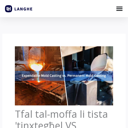
Aqbeż
għall-
kontenut
Tfal tal-moffa li tista
'tinxtegħel VS.