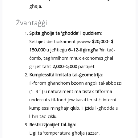
għeja.
Żvantaġġi
Spiża għolja ta 'għodda' l quddiem:
Settijiet die tipikament jiswew
$20,000- $
150,000
u jeħtieġu
6–12-il ġimgħa
ħin taċ-
ċomb, tagħmilhom mhux ekonomiċi għal
ġirjiet taħt
2,000–5,000
partijiet.
Kumplessità limitata tal-ġeometrija:
Il-forom għandhom bżonn angoli tal-abbozzi
(1–3 °) u naturalment ma tistax tifforma
undercuts fil-fond jew karatteristiċi interni
kumplessi mingħajr qlub, li jżidu l-għodda u
l-ħin taċ-ċiklu.
Restrizzjonijiet tal-liga:
Ligi ta 'temperatura għolja (azzar,