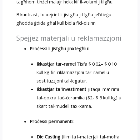
tagħhom tinżel malajr hekk kif il-volumi jitilgħu.
B'kuntrast, Ix-xejriet li jistgħu jitfgħu jeħtieġu
għodda ġdida għal kull bidla fid-disinn.
Spejjeż materjali u reklamazzjoni
Proċessi li jistgħu jinxtegħlu:
Ikkastjar tar-ramel
Tisfa $ 0.02– $ 0.10
kull kg fir-riklamazzjoni tar-ramel u
sostituzzjoni tal-legatur.
Ikkastjar ta 'investiment
jiltaqa 'ma' rimi
tal-qoxra taċ-ċeramika ($2- $ 5 kull kg) u
skart tal-mudell tax-xama.
Proċessi permanenti:
Die Casting
Jillimita l-materjali tal-moffa