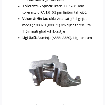
Tolleranzi & Spiċċa:
Jikseb ± 0.1–0.5 mm
tolleranzi u RA 1.6–6.3 µm finituri tal-wiċċ.
Volum & Ħin taċ-ċiklu:
Adattat għal ġirjiet
medji (2,000–50,000 PC) b'ħinijiet ta 'ċiklu ta'
1-5 minuti għal kull ikkastjar.
Ligi tipiċi:
Aluminju (A356, A380), Ligi tar-ram.