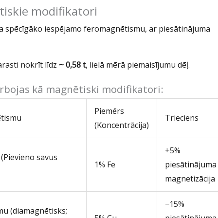
tiskie modifikatori
āda spēcīgāko iespējamo feromagnētismu, ar piesātinājuma
rasti nokrīt līdz
~ 0,58 t
, lielā mērā piemaisījumu dēļ.
bojas kā magnētiski modifikatori:
Piemērs
ētismu
Trieciens
(Koncentrācija)
+5%
(Pievieno savus
1% Fe
piesātinājuma
magnetizācija
−15%
u (diamagnētisks;
5% Cu
piesātinājuma