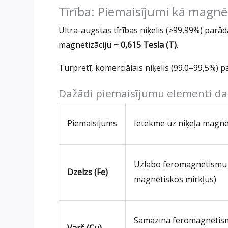
Tīrība: Piemaisījumi kā magnē
Ultra-augstas tīrības niķelis (≥99,99%) par
magnetizāciju
~ 0,615 Tesla (T)
.
Turpretī, komerciālais niķelis (99.0–99,5%) pa
Dažādi piemaisījumu elementi dar
Piemaisījums
Ietekme uz niķeļa magn
Uzlabo feromagnētismu 
Dzelzs (Fe)
magnētiskos mirkļus)
Samazina feromagnētism
Varš (Cu)