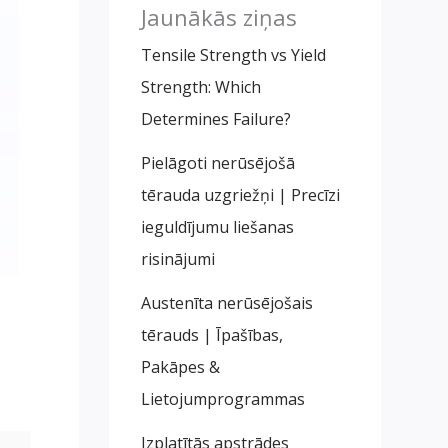
Jaunākās ziņas
Tensile Strength vs Yield
Strength
:
Which
Determines Failure
?
Pielāgoti nerūsējošā
tērauda uzgriežņi | Precīzi
ieguldījumu liešanas
risinājumi
Austenīta nerūsējošais
tērauds | Īpašības,
Pakāpes &
Lietojumprogrammas
Izplatītās apstrādes