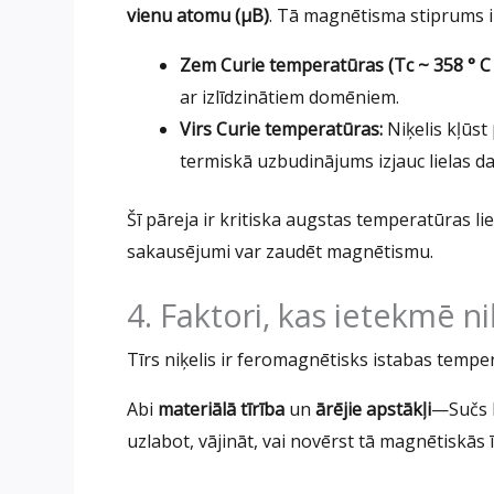
vienu atomu (μB)
. Tā magnētisma stiprums i
Zem Curie temperatūras (Tc ~ 358 ° C /
ar izlīdzinātiem domēniem.
Virs Curie temperatūras:
Niķelis kļūst
termiskā uzbudinājums izjauc lielas da
Šī pāreja ir kritiska augstas temperatūras l
sakausējumi var zaudēt magnētismu.
4. Faktori, kas ietekmē 
Tīrs niķelis ir feromagnētisks istabas tempe
Abi
materiālā tīrība
un
ārējie apstākļi
—Sučs k
uzlabot, vājināt, vai novērst tā magnētiskās 