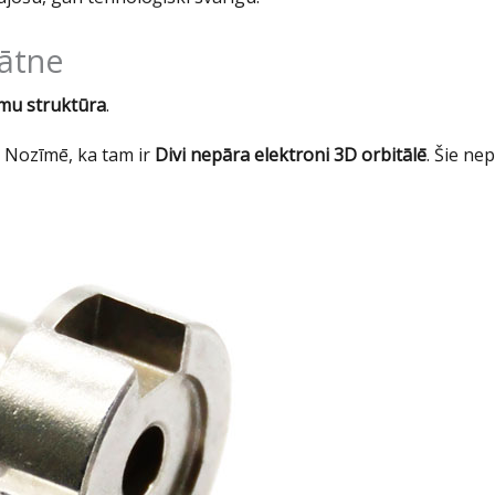
nātne
mu struktūra
.
, Nozīmē, ka tam ir
Divi nepāra elektroni 3D orbitālē
. Šie ne