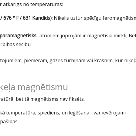
r atkarīgs no temperatūras:
 676 ° F / 631 Kandids):
Niķelis uztur spēcīgu feromagnētis
paramagnētisks
- atomiem joprojām ir magnētiski mirkļi, Be
rbības secību.
ietojumiem, piemēram, gāzes turbīnām vai krāsnīm, kur niķeļ
niķeļa magnētismu
ratūrā, bet tā magnētisms nav fiksēts.
ā temperatūra, spiediens, un leģēšana - var ievērojami
īpašības.