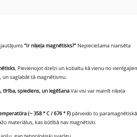
t jautājums
“Ir niķeļa magnētisks?”
Nepieciešama niansēta
nētisks
, Pievienojot dzelzi un kobaltu kā vienu no vienīgajie
t, un saglabāt tā magnētismu.
 tīrība, spiediens, un leģēšana
Vai visi var mainīt niķeļa
emperatūra (~ 358 ° C / 676 ° F)
pārveido to paramagnētiskā
ražo materiālus, kas būtībā nav magnētiski.
ujošu, gan tehnoloģiski svarīgu.