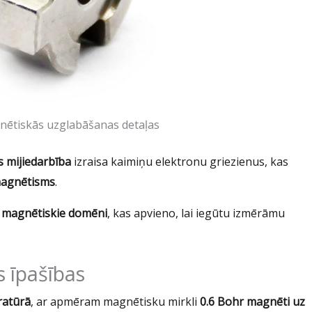
nētiskās uzglabāšanas detaļas
 mijiedarbība
izraisa kaimiņu elektronu griezienus, kas
agnētisms
.
r
magnētiskie domēni
, kas apvieno, lai iegūtu izmērāmu
s īpašības
ratūrā
, ar apmēram magnētisku mirkli
0.6 Bohr magnēti uz