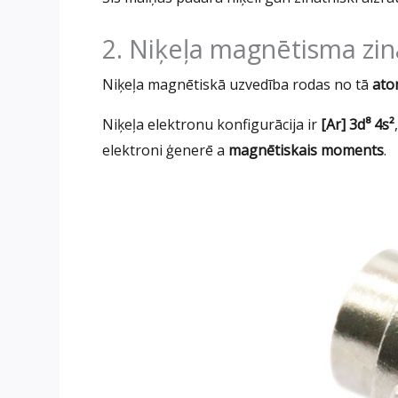
2. Niķeļa magnētisma zi
Niķeļa magnētiskā uzvedība rodas no tā
ato
Niķeļa elektronu konfigurācija ir
[Ar] 3d⁸ 4s²
elektroni ģenerē a
magnētiskais moments
.