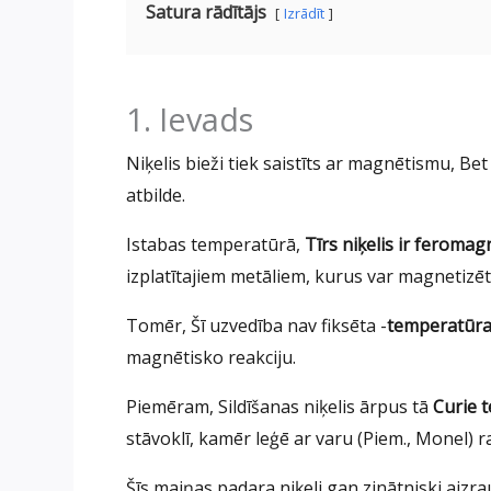
Satura rādītājs
Izrādīt
1. Ievads
Niķelis bieži tiek saistīts ar magnētismu, Be
atbilde.
Istabas temperatūrā,
Tīrs niķelis ir feromag
izplatītajiem metāliem, kurus var magnetizē
Tomēr, Šī uzvedība nav fiksēta -
temperatūra,
magnētisko reakciju.
Piemēram, Sildīšanas niķelis ārpus tā
Curie t
stāvoklī, kamēr leģē ar varu (Piem., Monel) 
Šīs maiņas padara niķeli gan zinātniski aizra