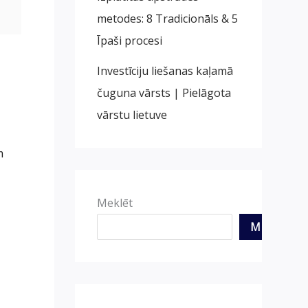
metodes: 8 Tradicionāls & 5
Īpaši procesi
Investīciju liešanas kaļamā
čuguna vārsts | Pielāgota
vārstu lietuve
m
Meklēt
MEKLĒT