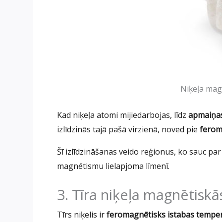
Niķeļa mag
Kad niķeļa atomi mijiedarbojas, līdz
apmaiņas
izlīdzinās tajā pašā virzienā, noved pie
ferom
Šī izlīdzināšanas veido reģionus, ko sauc pa
magnētismu lielapjoma līmenī.
3. Tīra niķeļa magnētiskā
Tīrs niķelis ir
feromagnētisks istabas tempe