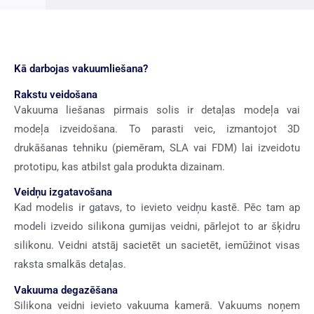
Kā darbojas vakuumliešana?
Rakstu veidošana
Vakuuma liešanas pirmais solis ir detaļas modeļa vai
modeļa izveidošana. To parasti veic, izmantojot 3D
drukāšanas tehniku (piemēram, SLA vai FDM) lai izveidotu
prototipu, kas atbilst gala produkta dizainam.
Veidņu izgatavošana
Kad modelis ir gatavs, to ievieto veidņu kastē. Pēc tam ap
modeli izveido silikona gumijas veidni, pārlejot to ar šķidru
silikonu. Veidni atstāj sacietēt un sacietēt, iemūžinot visas
raksta smalkās detaļas.
Vakuuma degazēšana
Silikona veidni ievieto vakuuma kamerā. Vakuums noņem