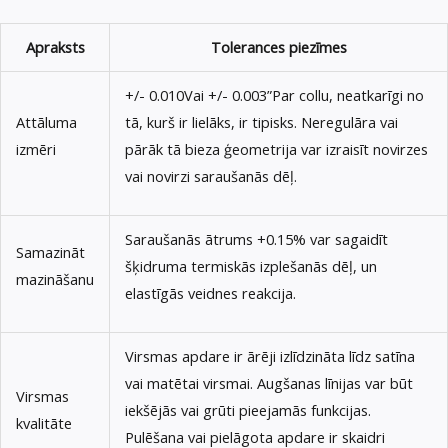
Apraksts
Tolerances piezīmes
+/- 0.010Vai +/- 0.003”Par collu, neatkarīgi no
Attāluma
tā, kurš ir lielāks, ir tipisks. Neregulāra vai
izmēri
pārāk tā bieza ģeometrija var izraisīt novirzes
vai novirzi saraušanās dēļ.
Saraušanās ātrums +0.15% var sagaidīt
Samazināt
šķidruma termiskās izplešanās dēļ, un
mazināšanu
elastīgās veidnes reakcija.
Virsmas apdare ir ārēji izlīdzināta līdz satīna
vai matētai virsmai. Augšanas līnijas var būt
Virsmas
iekšējās vai grūti pieejamās funkcijas.
kvalitāte
Pulēšana vai pielāgota apdare ir skaidri