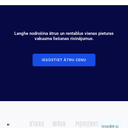
Langhe nodrošina ātrus un rentablus vienas pieturas
vakuuma liešanas risinājumus.
IEGŪSTIET ĀTRU CENU
ĀTRAS
MŪSU
PIEVIENOTĀS
Ievadiet