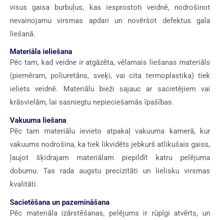
visus gaisa burbuļus, kas iesprostoti veidnē, nodrošinot
nevainojamu virsmas apdari un novēršot defektus gala
liešanā.
Materiāla ieliešana
Pēc tam, kad veidne ir atgāzēta, vēlamais liešanas materiāls
(piemēram, poliuretāns, sveķi, vai cita termoplastika) tiek
ieliets veidnē. Materiālu bieži sajauc ar sacietējiem vai
krāsvielām, lai sasniegtu nepieciešamās īpašības.
Vakuuma liešana
Pēc tam materiālu ievieto atpakaļ vakuuma kamerā, kur
vakuums nodrošina, ka tiek likvidēts jebkurš atlikušais gaiss,
ļaujot šķidrajam materiālam piepildīt katru pelējuma
dobumu. Tas rada augstu precizitāti un lielisku virsmas
kvalitāti.
Sacietēšana un pazemināšana
Pēc materiāla izārstēšanas, pelējums ir rūpīgi atvērts, un