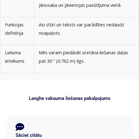
jānosaka un jāvienojas pasūtījuma vietā.
Funkcijas
Asi stūri un teksts var parādīties nedaudz
definīcija
noapaļots.
Lieluma
Mēs varam piedāvāt uretāna liešanas daļas
ieteikums
pat 30 ” (0.762 m) ilgs.
Langhe vakuuma liešanas pakalpojums
Sāciet citātu