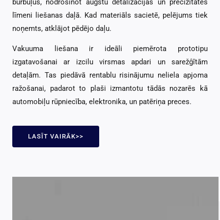
burbuļus, nodrošinot augstu detalizācijas un precizitātes
līmeni liešanas daļā. Kad materiāls sacietē, pelējums tiek
noņemts, atklājot pēdējo daļu.
Vakuuma liešana ir ideāli piemērota prototipu
izgatavošanai ar izcilu virsmas apdari un sarežģītām
detaļām. Tas piedāvā rentablu risinājumu neliela apjoma
ražošanai, padarot to plaši izmantotu tādās nozarēs kā
automobiļu rūpniecība, elektronika, un patēriņa preces.
LASĪT VAIRĀK>>