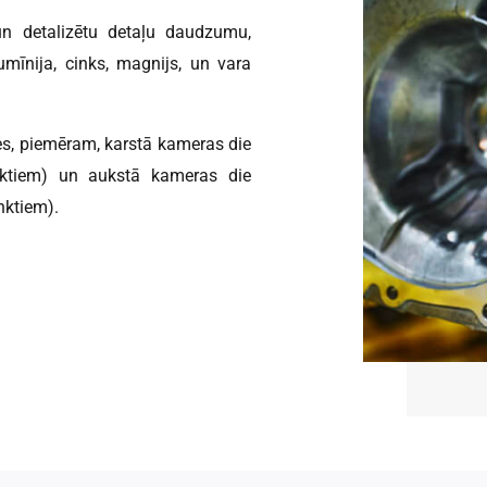
 un detalizētu detaļu daudzumu,
mīnija, cinks, magnijs, un vara
es, piemēram, karstā kameras die
ktiem) un aukstā kameras die
nktiem).