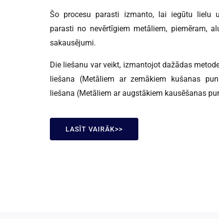
Šo procesu parasti izmanto, lai iegūtu lielu
parasti no nevērtīgiem metāliem, piemēram, alu
sakausējumi.
Die liešanu var veikt, izmantojot dažādas metod
liešana (Metāliem ar zemākiem kušanas pun
liešana (Metāliem ar augstākiem kausēšanas pu
LASĪT VAIRĀK>>