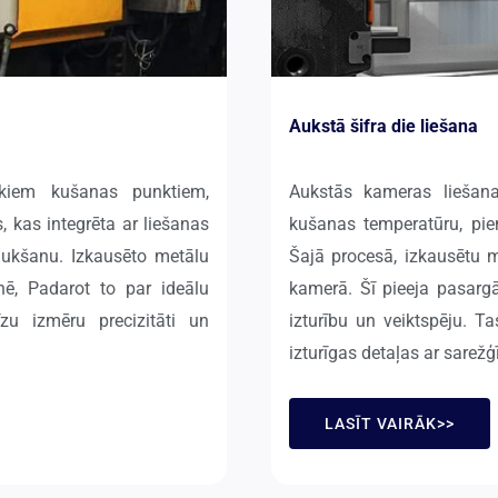
Aukstā šifra die liešana
ākiem kušanas punktiem,
Aukstās kameras liešana
 kas integrēta ar liešanas
kušanas temperatūru, pi
raukšanu. Izkausēto metālu
Šajā procesā, izkausētu m
nē, Padarot to par ideālu
kamerā. Šī pieeja pasarg
zu izmēru precizitāti un
izturību un veiktspēju. Ta
izturīgas detaļas ar sarežģī
LASĪT VAIRĀK>>