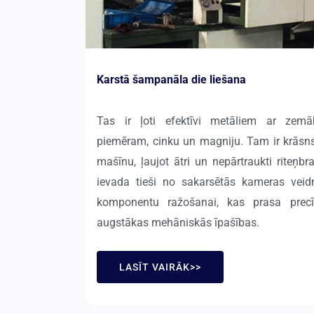
Karstā šampanāla die liešana
Tas ir ļoti efektīvi metāliem ar zem
piemēram, cinku un magniju. Tam ir krāsns,
mašīnu, ļaujot ātri un nepārtraukti riteņb
ievada tieši no sakarsētās kameras veid
komponentu ražošanai, kas prasa precī
augstākas mehāniskās īpašības.
LASĪT VAIRĀK>>