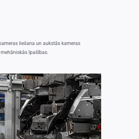
 kameras liešana un aukstās kameras
as mehāniskās īpašības.