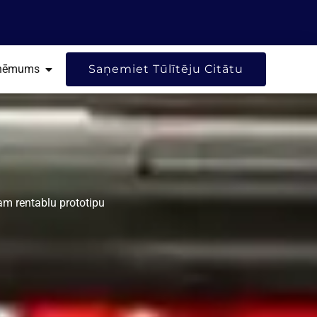
ESURSI
ATVĒRT UZŅĒMUMS
ņēmums
Saņemiet Tūlītēju Citātu
m rentablu prototipu