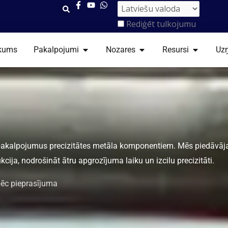
Rediģēt tulkojumu
ATVĒRT PAKALPOJUMI
ATVĒRT NOZARES
ATVĒRT R
kums
Pakalpojumi
Nozares
Resursi
Uz
 pakalpojumus precizitātes metāla komponentiem. Mēs piedāvāja
kcija, nodrošināt ātru apgrozījuma laiku un izcilu precizitāti.
pēc pieprasījuma