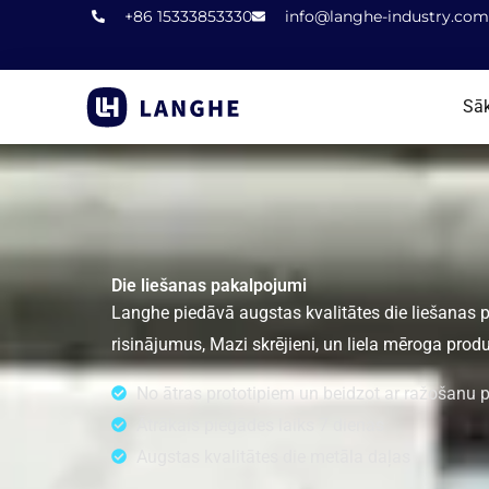
Pāriet
+86 15333853330
info@langhe-industry.com
uz
saturu
Sā
Die liešanas pakalpojumi
Langhe piedāvā augstas kvalitātes die liešanas
risinājumus, Mazi skrējieni, un liela mēroga produ
No ātras prototipiem un beidzot ar ražošanu 
Ātrākais piegādes laiks 7 dienas
Augstas kvalitātes die metāla daļas