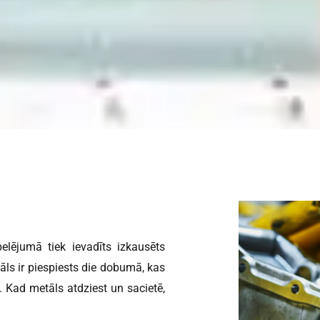
elējumā tiek ievadīts izkausēts
āls ir piespiests die dobumā, kas
u. Kad metāls atdziest un sacietē,