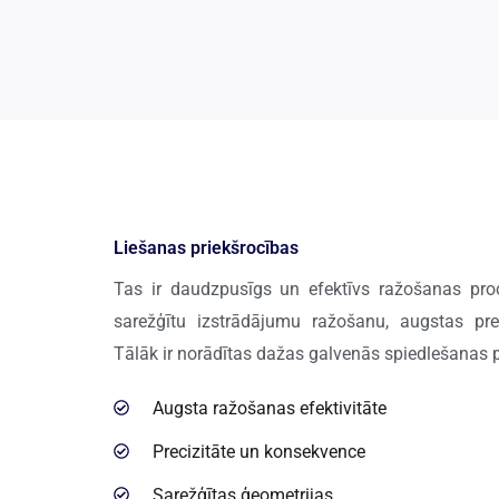
Liešanas priekšrocības
Tas ir daudzpusīgs un efektīvs ražošanas proc
sarežģītu izstrādājumu ražošanu, augstas prec
Tālāk ir norādītas dažas galvenās spiedlešanas p
Augsta ražošanas efektivitāte
Precizitāte un konsekvence
Sarežģītas ģeometrijas