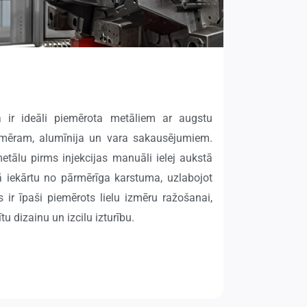
 ir ideāli piemērota metāliem ar augstu
emēram, alumīnija un vara sakausējumiem.
etālu pirms injekcijas manuāli ielej aukstā
ā iekārtu no pārmērīga karstuma, uzlabojot
s ir īpaši piemērots lielu izmēru ražošanai,
tu dizainu un izcilu izturību.