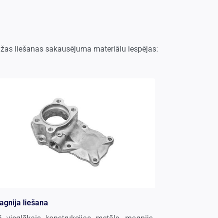
dažas liešanas sakausējuma materiālu iespējas:
gnija liešana