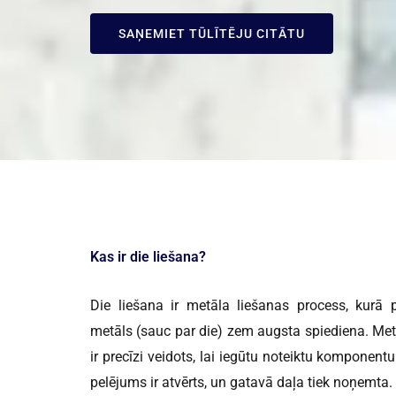
SAŅEMIET TŪLĪTĒJU CITĀTU
Kas ir die liešana?
Die liešana ir metāla liešanas process, kurā p
metāls (sauc par die) zem augsta spiediena. Met
ir precīzi veidots, lai iegūtu noteiktu komponent
pelējums ir atvērts, un gatavā daļa tiek noņemta.