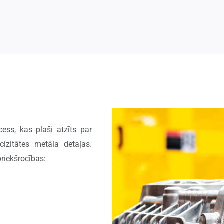
ess, kas plaši atzīts par
izitātes metāla detaļas.
riekšrocības: