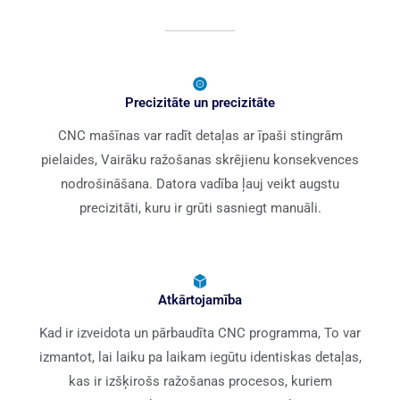
Precizitāte un precizitāte
CNC mašīnas var radīt detaļas ar īpaši stingrām
pielaides, Vairāku ražošanas skrējienu konsekvences
nodrošināšana. Datora vadība ļauj veikt augstu
precizitāti, kuru ir grūti sasniegt manuāli.
Atkārtojamība
Kad ir izveidota un pārbaudīta CNC programma, To var
izmantot, lai laiku pa laikam iegūtu identiskas detaļas,
kas ir izšķirošs ražošanas procesos, kuriem