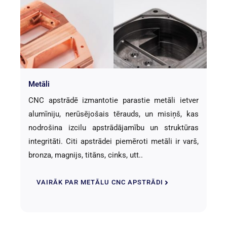
Metāli
CNC apstrādē izmantotie parastie metāli ietver
alumīniju, nerūsējošais tērauds, un misiņš, kas
nodrošina izcilu apstrādājamību un struktūras
integritāti. Citi apstrādei piemēroti metāli ir varš,
bronza, magnijs, titāns, cinks, utt..
VAIRĀK PAR METĀLU CNC APSTRĀDI