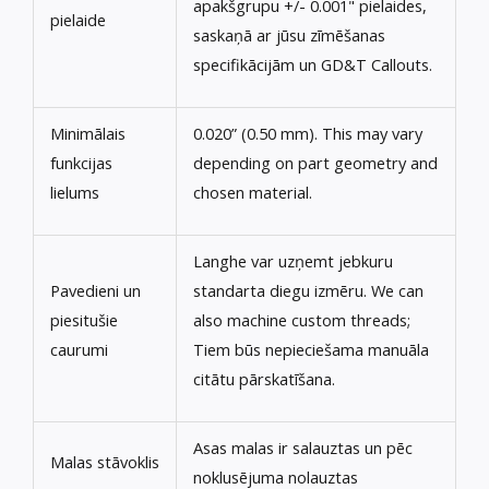
apakšgrupu +/- 0.001" pielaides,
pielaide
saskaņā ar jūsu zīmēšanas
specifikācijām un GD&T Callouts.
Minimālais
0.020” (0.50 mm).
This may vary
funkcijas
depending on part geometry and
lielums
chosen material
.
Langhe var uzņemt jebkuru
Pavedieni un
standarta diegu izmēru.
We can
piesitušie
also machine custom threads
;
caurumi
Tiem būs nepieciešama manuāla
citātu pārskatīšana.
Asas malas ir salauztas un pēc
Malas stāvoklis
noklusējuma nolauztas