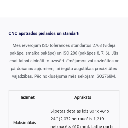
CNC apstrādes pielaides un standarti
Mēs ievērojam ISO tolerances standartus 2768 (vidēja
pakāpe, smalka pakāpe) un ISO 286 (pakāpes 8, 7, 6). Jūs
esat laipni aicināti to uzsvērt zīmējumos vai sazināties ar
pārdošanas apjomiem, lai iegūtu augstākas precizitātes
vajadzības. Pēc noklusējuma mēs sekojam ISO2768M.
Iezīmēt
Apraksts
Slīpētas detaļas līdz 80 ”x 48” x
24 ” (2,032 netraucēts 1,219
Maksimālais
netraucēts 610 mm).
Lathe parts