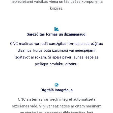
nepieciešami vairākas viena un tās pašas komponenta
kopijas.
Sarežģītas formas un dizainparaugi
CNC mašīnas var radīt sarežģītas formas un sarežģītus
dizainus, kurus būtu izaicinoši vai neiespējami
izgatavot ar rokām. Šī spēja paver jaunas iespējas
pielāgot produktu dizainu.
Digitālā integrācija
CNC sistēmas var viegli integrēt automatizētā
ražošanas vidē. Viņi var sazināties ar citām mašīnām
un sistēmām, izmantojot tīkla iespējas, ļauj