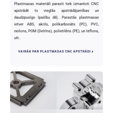
Plastmasas materiāli parasti tiek izmantoti CNC
apstrādē to vieglās apstrādājamības un
daudzpusīgo īpašību dēļ.. Parastās plastmasas
ietver ABS, akrils, polikarbonāts (PC), PVC,
neilons, POM (Delrīns), polietilēns (PE), un teflons,
utt..
VAIRĀK PAR PLASTMASAS CNC APSTRĀDI