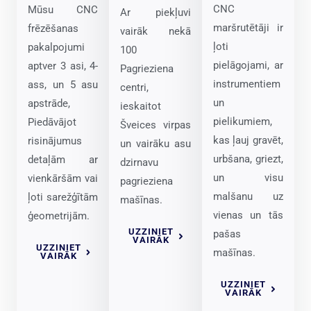
CNC
Mūsu CNC
Ar piekļuvi
maršrutētāji ir
frēzēšanas
vairāk nekā
ļoti
pakalpojumi
100
pielāgojami, ar
aptver 3 asi, 4-
Pagrieziena
instrumentiem
ass, un 5 asu
centri,
un
apstrāde,
ieskaitot
pielikumiem,
Piedāvājot
Šveices virpas
kas ļauj gravēt,
risinājumus
un vairāku asu
urbšana, griezt,
detaļām ar
dzirnavu
un visu
vienkāršām vai
pagrieziena
malšanu uz
ļoti sarežģītām
mašīnas.
vienas un tās
ģeometrijām.
UZZINIET
pašas
VAIRĀK
UZZINIET
mašīnas.
VAIRĀK
UZZINIET
VAIRĀK