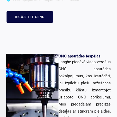
IEGŪSTIET CENU
CNC apstrādes iespējas
Langhe piedāvā visaptverošus
CNC apstrādes
pakalpojumus, kas izstrādāti,
lai izpildītu plašu ražošanas
prasību klāstu. Izmantojot
uzlaboto CNC aprīkojumu,
Mēs piegādājam precīzas
detaļas ar stingrām pielaides,