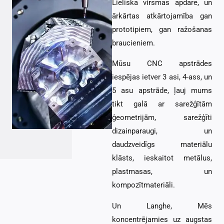
Lieliska virsmas apdare, un
ārkārtas atkārtojamība gan
prototipiem, gan ražošanas
braucieniem.
Mūsu CNC apstrādes
iespējas ietver 3 asi, 4-ass, un
5 asu apstrāde, ļauj mums
tikt galā ar sarežģītām
ģeometrijām, sarežģīti
dizainparaugi, un
daudzveidīgs materiālu
klāsts, ieskaitot metālus,
plastmasas, un
kompozītmateriāli.
Un Langhe, Mēs
koncentrējamies uz augstas