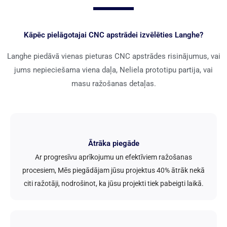
Kāpēc pielāgotajai CNC apstrādei izvēlēties Langhe?
Langhe piedāvā vienas pieturas CNC apstrādes risinājumus, vai
jums nepieciešama viena daļa, Neliela prototipu partija, vai
masu ražošanas detaļas.
Ātrāka piegāde
Ar progresīvu aprīkojumu un efektīviem ražošanas
procesiem, Mēs piegādājam jūsu projektus 40% ātrāk nekā
citi ražotāji, nodrošinot, ka jūsu projekti tiek pabeigti laikā.