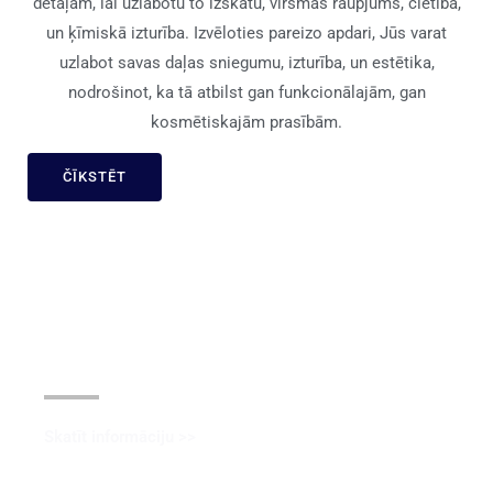
detaļām, lai uzlabotu to izskatu, virsmas raupjums, cietība,
un ķīmiskā izturība. Izvēloties pareizo apdari, Jūs varat
uzlabot savas daļas sniegumu, izturība, un estētika,
nodrošinot, ka tā atbilst gan funkcionālajām, gan
kosmētiskajām prasībām.
ČĪKSTĒT
Anodēšana
Skatīt informāciju >>