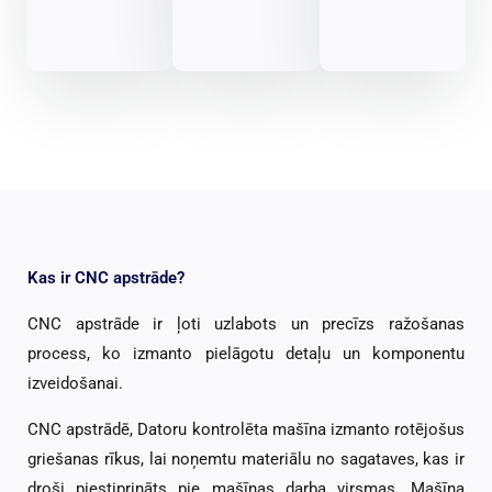
Kas ir CNC apstrāde?
CNC apstrāde ir ļoti uzlabots un precīzs ražošanas
process, ko izmanto pielāgotu detaļu un komponentu
izveidošanai.
CNC apstrādē, Datoru kontrolēta mašīna izmanto rotējošus
griešanas rīkus, lai noņemtu materiālu no sagataves, kas ir
droši piestiprināts pie mašīnas darba virsmas. Mašīna