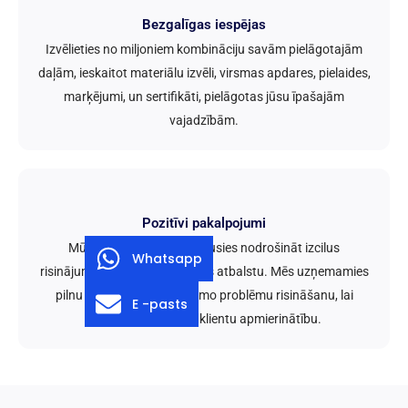
Bezgalīgas iespējas
Izvēlieties no miljoniem kombināciju savām pielāgotajām
daļām, ieskaitot materiālu izvēli, virsmas apdares, pielaides,
marķējumi, un sertifikāti, pielāgotas jūsu īpašajām
vajadzībām.
Pozitīvi pakalpojumi
Mūsu komanda ir apņēmusies nodrošināt izcilus
Whatsapp
risinājumus un pēcpārdošanas atbalstu. Mēs uzņemamies
pilnu atbildību par iespējamo problēmu risināšanu, lai
E -pasts
nodrošinātu pilnīgu klientu apmierinātību.