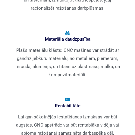
racionalizēt ražošanas darbplūsmas.
Materiāla daudzpusība
Plašs materiālu klāsts: CNC mašīnas var strādāt ar
gandrīz jebkuru materiālu, no metāliem, piemēram,
tērauda, alumīnijs, un titāns uz plastmasu, malka, un
kompozītmateriāli.
Rentabilitāte
Lai gan sākotnējās iestatīšanas izmaksas var būt
augstas, CNC apstrāde var būt rentablāka vidēja vai
apjoma ražošanai samazināta darbaspēka dēļ,