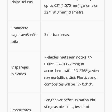
daļas lielums
up to 62”
(1,575 mm) garums un
32 ” (813 mm) diametrs.
Standarta
sagatavošanās
3 darba dienas
laiks
Pielaides metāliem notiks +/-
0.005" (+/- 0.127 mm)
in
Vispārējās
accordance with ISO
2768 Ja vien
pielaides
nav norādīts citādi.
Plastics and
composites will be
+/- 0.010”.
Langhe var ražot un pārbaudīt
stingras pielaides, ieskaitot
Precizitātes