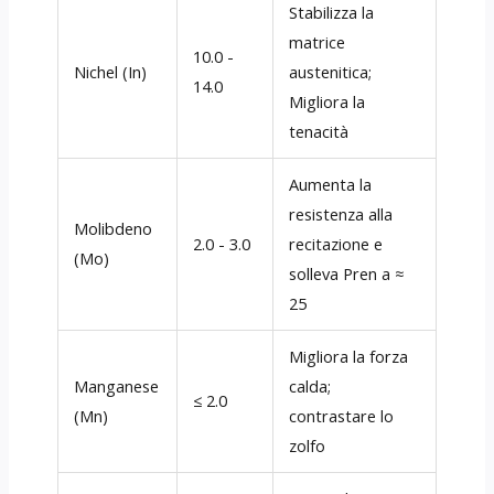
Stabilizza la
matrice
10.0 -
Nichel (In)
austenitica;
14.0
Migliora la
tenacità
Aumenta la
resistenza alla
Molibdeno
2.0 - 3.0
recitazione e
(Mo)
solleva Pren a ≈
25
Migliora la forza
Manganese
calda;
≤ 2.0
(Mn)
contrastare lo
zolfo