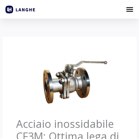
Vai
al
contenuto
Acciaio inossidabile
CF3M: Ottima lega di