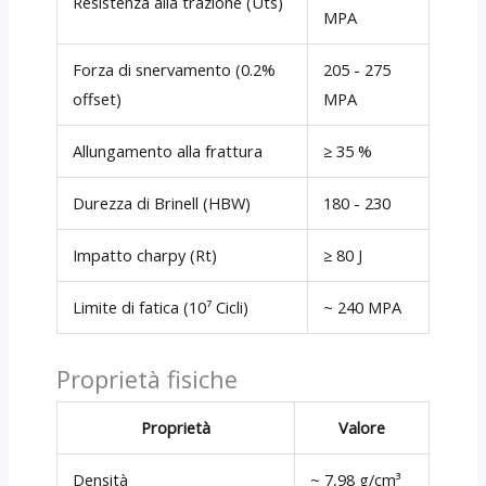
Resistenza alla trazione (Uts)
MPA
Forza di snervamento (0.2%
205 - 275
offset)
MPA
Allungamento alla frattura
≥ 35 %
Durezza di Brinell (HBW)
180 - 230
Impatto charpy (Rt)
≥ 80 J
Limite di fatica (10⁷ Cicli)
~ 240 MPA
Proprietà fisiche
Proprietà
Valore
Densità
~ 7,98 g/cm³