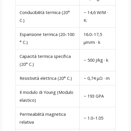
Conducibilità termica (20°
~ 14,6 W/M ·
C.)
K.
Espansione termica (20–100
16.0–17,5
° C.)
µm/m · k
Capacità termica specifica
~ 500 J/kg · k
(20° C.)
Resistività elettrica (20° C.)
~ 0,74 µΩ · m
Il modulo di Young (Modulo
~ 193 GPA
elastico)
Permeabilità magnetica
~ 1.0–1.05
relativa