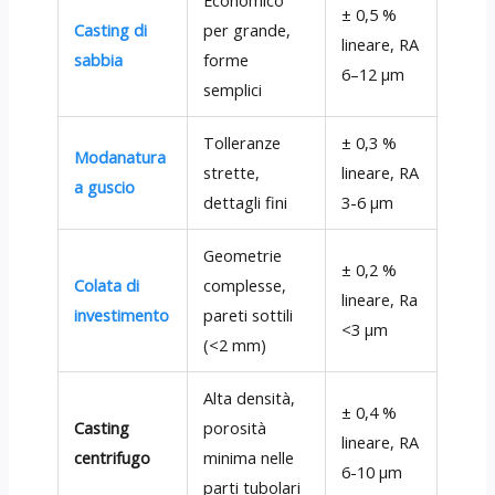
Economico
± 0,5 %
Casting di
per grande,
lineare, RA
sabbia
forme
6–12 µm
semplici
Tolleranze
± 0,3 %
Modanatura
strette,
lineare, RA
a guscio
dettagli fini
3-6 µm
Geometrie
± 0,2 %
Colata di
complesse,
lineare, Ra
investimento
pareti sottili
<3 µm
(<2 mm)
Alta densità,
± 0,4 %
Casting
porosità
lineare, RA
centrifugo
minima nelle
6-10 µm
parti tubolari