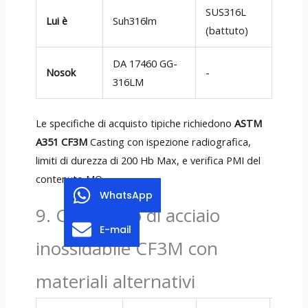
SUS316L
Lui è
Suh316lm
(battuto)
DA 17460 GG-
Nosok
-
316LM
Le specifiche di acquisto tipiche richiedono
ASTM
A351 CF3M
Casting con ispezione radiografica,
limiti di durezza di 200 Hb Max, e verifica PMI del
contenuto MO.
WhatsApp
9. Confronto di acciaio
E-mail
inossidabile CF3M con
materiali alternativi