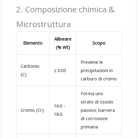
2. Composizione chimica &
Microstruttura
Allineare
Elemento
Scopo
(% Wt)
Previene le
Carbonio
≤ 0.03
precipitazioni in
(C)
carburo di cromo
Forma uno
strato di ossido
16.0 -
Cromo (Cr)
passivo; barriera
18.0
di corrosione
primaria