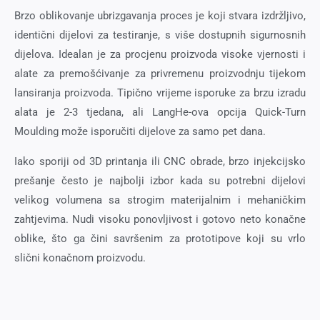
Brzo oblikovanje ubrizgavanja proces je koji stvara izdržljivo,
identični dijelovi za testiranje, s više dostupnih sigurnosnih
dijelova. Idealan je za procjenu proizvoda visoke vjernosti i
alate za premošćivanje za privremenu proizvodnju tijekom
lansiranja proizvoda. Tipično vrijeme isporuke za brzu izradu
alata je 2-3 tjedana, ali LangHe-ova opcija Quick-Turn
Moulding može isporučiti dijelove za samo pet dana.
Iako sporiji od 3D printanja ili CNC obrade, brzo injekcijsko
prešanje često je najbolji izbor kada su potrebni dijelovi
velikog volumena sa strogim materijalnim i mehaničkim
zahtjevima. Nudi visoku ponovljivost i gotovo neto konačne
oblike, što ga čini savršenim za prototipove koji su vrlo
slični konačnom proizvodu.