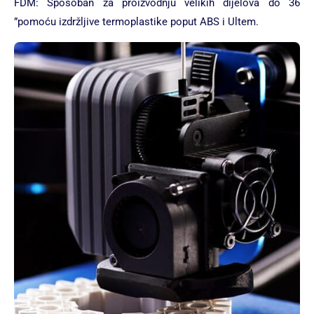
FDM: Sposoban za proizvodnju velikih dijelova do 36
”pomoću izdržljive termoplastike poput ABS i Ultem.