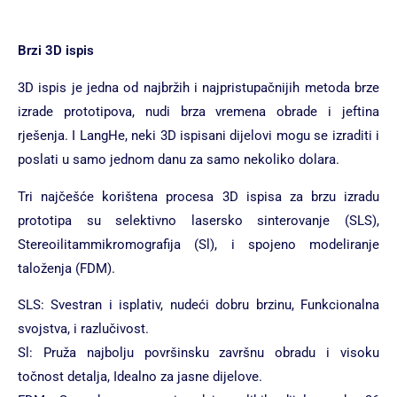
Brzi 3D ispis
3D ispis je jedna od najbržih i najpristupačnijih metoda brze
izrade prototipova, nudi brza vremena obrade i jeftina
rješenja. I LangHe, neki 3D ispisani dijelovi mogu se izraditi i
poslati u samo jednom danu za samo nekoliko dolara.
Tri najčešće korištena procesa 3D ispisa za brzu izradu
prototipa su selektivno lasersko sinterovanje (SLS),
Stereoilitammikromografija (Sl), i spojeno modeliranje
taloženja (FDM).
SLS: Svestran i isplativ, nudeći dobru brzinu, Funkcionalna
svojstva, i razlučivost.
Sl: Pruža najbolju površinsku završnu obradu i visoku
točnost detalja, Idealno za jasne dijelove.