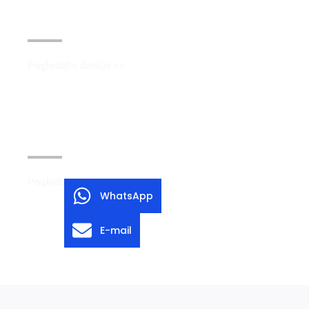
Peskarenje kuglica
Pogledajte detalje >>
Crni oksid premaz
Pogledajte detalje >>
WhatsApp
E-mail