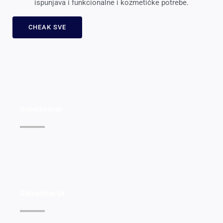
ispunjava i funkcionalne i kozmetičke potrebe.
CHEAK SVE
Anodiziranje
Pogledajte detalje >>
Galvanizacija