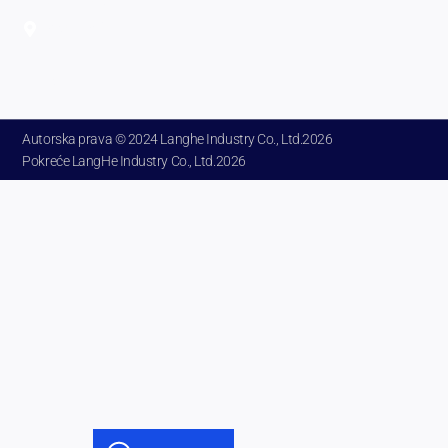
Zhengzhou,
provincija
Henan
Kina.
Autorska prava © 2024 Langhe Industry Co., Ltd.2026
Pokreće LangHe Industry Co., Ltd.2026