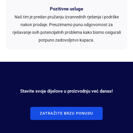
Pozitivne usluge
Naš tim je predan pružanju izvanrednih rješenja i podrške
nakon prodaje. Preuzimamo punu odgovornost za
rješavanje svih potencijalnih problema kako bismo osigurali
potpuno zadovoljstvo kupaca.
Stavite svoje dijelove u proizvodnju već danas!
ZATRAŽITE BRZU PONUDU