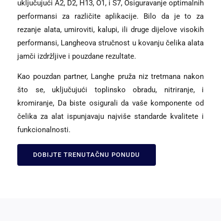
uključujući A2, D2, H13, O1, i S7, Osiguravanje optimalnih
performansi za različite aplikacije. Bilo da je to za
rezanje alata, umiroviti, kalupi, ili druge dijelove visokih
performansi, Langheova stručnost u kovanju čelika alata
jamči izdržljive i pouzdane rezultate.
Kao pouzdan partner, Langhe pruža niz tretmana nakon
što se, uključujući toplinsko obradu, nitriranje, i
kromiranje, Da biste osigurali da vaše komponente od
čelika za alat ispunjavaju najviše standarde kvalitete i
funkcionalnosti.
DOBIJTE TRENUTAČNU PONUDU