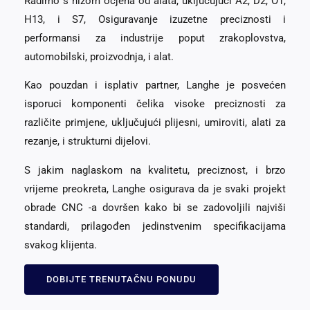
Radimo s nizom ocjena od alata, uključujući A2, D2, O1,
H13, i S7, Osiguravanje izuzetne preciznosti i
performansi za industrije poput zrakoplovstva,
automobilski, proizvodnja, i alat.
Kao pouzdan i isplativ partner, Langhe je posvećen
isporuci komponenti čelika visoke preciznosti za
različite primjene, uključujući plijesni, umiroviti, alati za
rezanje, i strukturni dijelovi.
S jakim naglaskom na kvalitetu, preciznost, i brzo
vrijeme preokreta, Langhe osigurava da je svaki projekt
obrade CNC -a dovršen kako bi se zadovoljili najviši
standardi, prilagođen jedinstvenim specifikacijama
svakog klijenta.
DOBIJTE TRENUTAČNU PONUDU