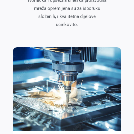
tvornička i opsežna kineska proizvodna
mreža opremljena su za isporuku
složenih, i kvalitetne dijelove
učinkovito.