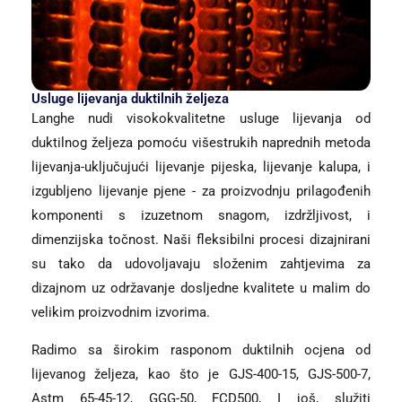
Usluge lijevanja duktilnih željeza
Langhe nudi visokokvalitetne usluge lijevanja od
duktilnog željeza pomoću višestrukih naprednih metoda
lijevanja-uključujući lijevanje pijeska, lijevanje kalupa, i
izgubljeno lijevanje pjene - za proizvodnju prilagođenih
komponenti s izuzetnom snagom, izdržljivost, i
dimenzijska točnost. Naši fleksibilni procesi dizajnirani
su tako da udovoljavaju složenim zahtjevima za
dizajnom uz održavanje dosljedne kvalitete u malim do
velikim proizvodnim izvorima.
Radimo sa širokim rasponom duktilnih ocjena od
lijevanog željeza, kao što je GJS-400-15, GJS-500-7,
Astm 65-45-12, GGG-50, FCD500, I još, služiti