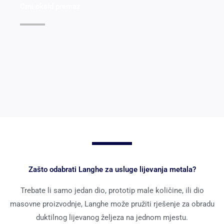
Crni oksid premaz
Pogledajte detalje >>
Zašto odabrati Langhe za usluge lijevanja metala?
Trebate li samo jedan dio, prototip male količine, ili dio
masovne proizvodnje, Langhe može pružiti rješenje za obradu
duktilnog lijevanog željeza na jednom mjestu.