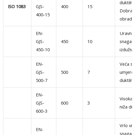
duktilno
ISO 1083
GJS-
400
15
Dobra
400-15
obradiv
EN-
Uravno
GJS-
450
10
snaga i
450-10
izduživ
EN-
Veća sn
GJS-
500
7
umjere
500-7
duktiln
EN-
Visoka 
GJS-
600
3
niža duk
600-3
Vrlo vi
EN-
snaga,