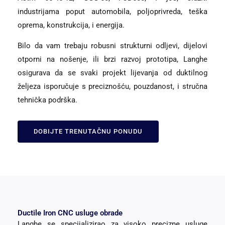
industrijama poput automobila, poljoprivreda, teška
oprema, konstrukcija, i energija.
Bilo da vam trebaju robusni strukturni odljevi, dijelovi
otporni na nošenje, ili brzi razvoj prototipa, Langhe
osigurava da se svaki projekt lijevanja od duktilnog
željeza isporučuje s preciznošću, pouzdanost, i stručna
tehnička podrška.
DOBIJTE TRENUTAČNU PONUDU
Ductile Iron CNC usluge obrade
Langhe se specijalizirao za visoko precizne usluge