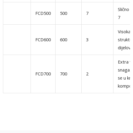
Slično 
FCD500
500
7
7
Visoka 
FCD600
600
3
struktu
dijelovi
Extra v
snaga, k
FCD700
700
2
se u kri
kompo