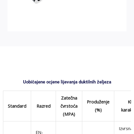
Uobičajene ocjene lijevanja duktilnih željeza
Zatečna
Produženje
Klj
Standard
Razred
čvrstoća
(%)
karakt
(MPA)
Izvrsna
EN-