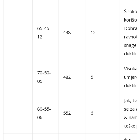
Široko
korište
65-45-
Dobra
448
12
12
ravnot
snage i
duktilno
Visoka 
70-50-
482
5
umjere
05
duktiln
Jak, tvr
80-55-
se za a
552
6
06
& namj
teške p