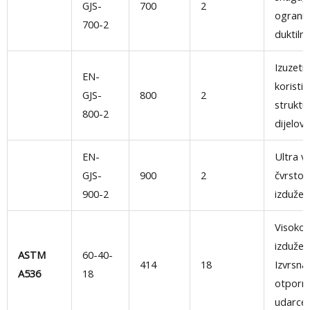
GJS-
700
2
ograni
700-2
duktiln
Izuzetn
EN-
koristi 
GJS-
800
2
struktu
800-2
dijelov
EN-
Ultra v
GJS-
900
2
čvrstoć
900-2
izdužen
Visoko
izdužen
ASTM
60-40-
414
18
Izvrsna
A536
18
otporn
udarce