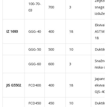
Željezo
100-70-
700
3
snage, 
03
izdužen
Ekvival
IZ 1693
GGG-40
400
18
ASTM -
18
GGG-50
500
10
Duktiln
Snažno 
GGG-60
600
3
niska d
Japansk
JIS G5502
FCD400
400
18
ekvival
GJS-40
FCD450
450
10
Duktiln