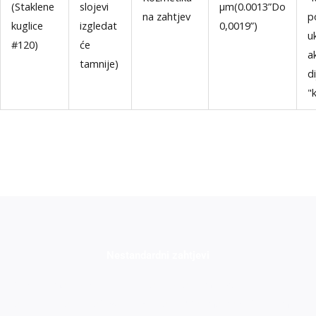
(Staklene
slojevi
μm(0.0013”Do
na zahtjev
p
kuglice
izgledat
0,0019”)
u
#120)
će
a
tamnije)
di
"
Nestandardni zahtjevi
1. Pružamo niz standardnih boja. Ako vam je potreban
određeni kôd u boji RAL ili Pantone, Molimo pošaljite nam e