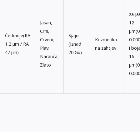
za ja
Jasan,
12
Crni,
μm(0
Četkanje(RA
Sjajni
Crveni,
Kozmetika
0,000
1,2 μm / RA
(Iznad
Plavi,
na zahtjev
i boj
47 μin)
20 Gu)
Naranča,
16
Zlato
μm(0
0,000