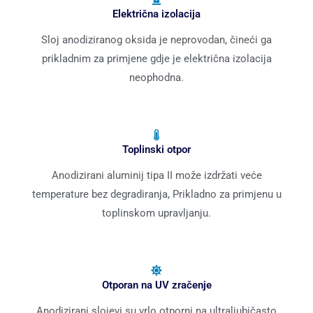
Električna izolacija
Sloj anodiziranog oksida je neprovodan, čineći ga
prikladnim za primjene gdje je električna izolacija
neophodna.
Toplinski otpor
Anodizirani aluminij tipa II može izdržati veće
temperature bez degradiranja, Prikladno za primjenu u
toplinskom upravljanju.
Otporan na UV zračenje
Anodizirani slojevi su vrlo otporni na ultraljubičasto