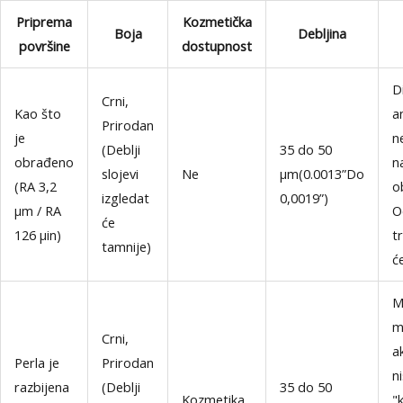
Priprema
Kozmetička
Boja
Debljina
površine
dostupnost
Di
Crni,
Kao što
a
Prirodan
je
n
(Deblji
35 do 50
obrađeno
n
slojevi
Ne
μm(0.0013”Do
(RA 3,2
o
izgledat
0,0019”)
μm / RA
O
će
126 μin)
t
tamnije)
će
M
ma
Crni,
ak
Perla je
Prirodan
n
razbijena
(Deblji
35 do 50
Kozmetika
"