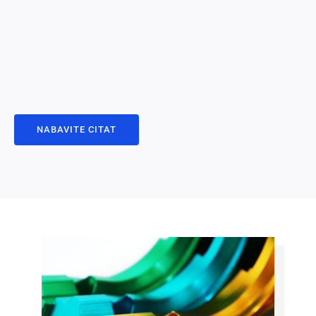
-poštu.
2. Kao standard, Naša anodizirajuća debljina slijedit će ISO
7599: ISO klasa AA10 (za jasan) i ISO klasa AA15. Ako vaši
dijelovi zahtijevaju različite standarde, Molimo pošaljite nam
e -poštu.
NABAVITE CITAT