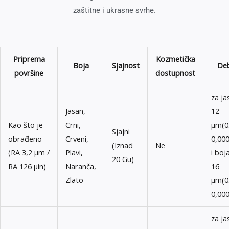
zaštitne i ukrasne svrhe.
Priprema
Kozmetička
Boja
Sjajnost
Deb
površine
dostupnost
za ja
Jasan,
12
Kao što je
Crni,
μm(0
Sjajni
obrađeno
Crveni,
0,000
(Iznad
Ne
(RA 3,2 μm /
Plavi,
i boj
20 Gu)
RA 126 μin)
Naranča,
16
Zlato
μm(0
0,000
za ja