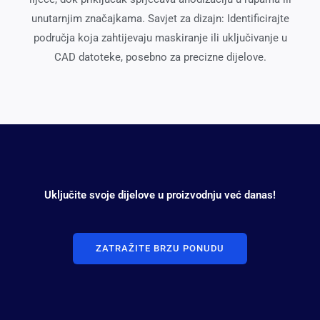
unutarnjim značajkama. Savjet za dizajn: Identificirajte
područja koja zahtijevaju maskiranje ili uključivanje u
CAD datoteke, posebno za precizne dijelove.
Uključite svoje dijelove u proizvodnju već danas!
ZATRAŽITE BRZU PONUDU