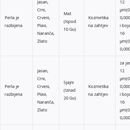
Jasan,
12
Crni,
μm(0
Mat
Perla je
Crveni,
Kozmetika
0,000
(Ispod
razbijena
Plavi,
na zahtjev
i boj
10 Gu)
Naranča,
16
Zlato
μm(0
0,000
za ja
Jasan,
12
Crni,
μm(0
Sjajni
Perla je
Crveni,
Kozmetika
0,000
(Iznad
razbijena
Plavi,
na zahtjev
i boj
20 Gu)
Naranča,
16
Zlato
μm(0
0,000