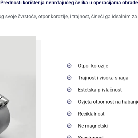
Prednosti korištenja nehrđajućeg čelika u operacijama obrade
og svoje čvrstoće, otpor korozije, i trajnost, čineći ga idealnim z
Otpor korozije
Trajnost i visoka snaga
Estetska privlačnost
‌Ovjeta otpornost na habanje
Reciklalnost
Ne-magnetski
Svestranost