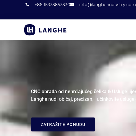
Preskočiti
+86 15333853330
info@langhe-industry.com
na
sadržaj
CNC obrada od nehrđajućeg čelika & Usluge lije
Langhe nudi običaj, precizan, i učinkovite usluge 
ZATRAŽITE PONUDU