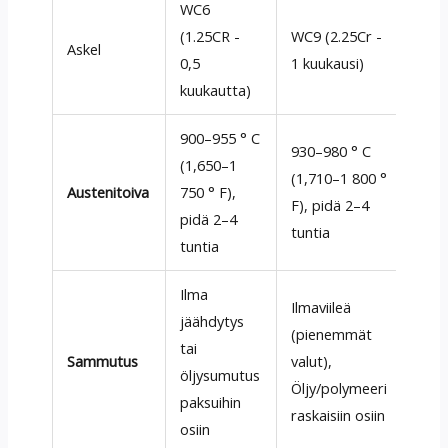
WC6
(1.25CR -
WC9 (2.25Cr -
Askel
Tark
0,5
1 kuukausi)
kuukautta)
900–955 ° C
930–980 ° C
Liuo
(1,650–1
(1,710–1 800 °
hom
Austenitoiva
750 ° F),
F), pidä 2–4
kemi
pidä 2–4
tuntia
jyviä
tuntia
Ilma
Ilmaviileä
jäähdytys
Vält
(pienemmät
tai
aust
Sammutus
valut),
öljysumutus
min
Öljy/polymeeri
paksuihin
hal
raskaisiin osiin
osiin