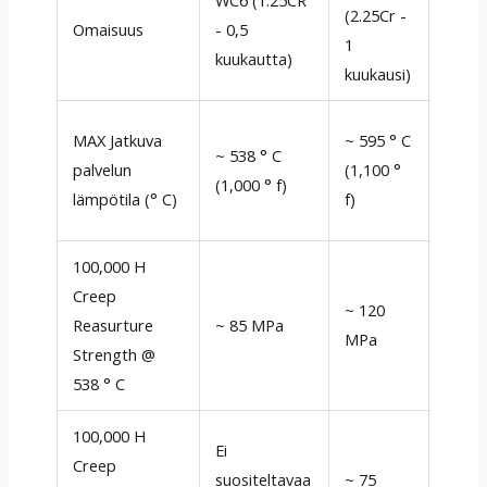
(2.25Cr -
Omaisuus
- 0,5
Huom
1
kuukautta)
kuukausi)
WC9 s
MAX Jatkuva
~ 595 ° C
~ 538 ° C
kork
palvelun
(1,100 °
(1,000 ° f)
lämpö
lämpötila (° C)
f)
+ 1%
100,000 H
Creep
WC9: 
~ 120
Reasurture
~ 85 MPa
kork
MPa
Strength @
hiipi
538 ° C
100,000 H
Ei
Creep
WC9 o
suositeltavaa
~ 75