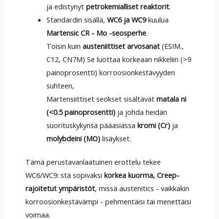
ja edistynyt
petrokemialliset reaktorit
.
Standardin sisällä,
WC6 ja WC9
kuulua
Martensic CR - Mo -seosperhe
.
Toisin kuin
austeniittiset arvosanat
(ESIM.,
C12, CN7M) Se luottaa korkeaan nikkeliin (>9
painoprosentti) korroosionkestävyyden
suhteen,
Martensiittiset seokset sisältävät
matala ni
(<0.5 painoprosentti)
ja johda heidän
suorituskykynsä pääasiassa
kromi (Cr)
ja
molybdeini (MO)
lisäykset.
Tämä perustavanlaatuinen erottelu tekee
WC6/WC9: stä sopivaksi
korkea kuorma, Creep-
rajoitetut ympäristöt
, missä austenitics - vaikkakin
korroosionkestävämpi - pehmentäisi tai menettäisi
voimaa.