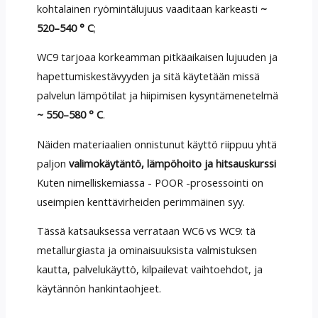
kohtalainen ryömintälujuus vaaditaan karkeasti
~
520–540 ° C
;
WC9 tarjoaa korkeamman pitkäaikaisen lujuuden ja
hapettumiskestävyyden ja sitä käytetään missä
palvelun lämpötilat ja hiipimisen kysyntämenetelmä
~ 550–580 ° C
.
Näiden materiaalien onnistunut käyttö riippuu yhtä
paljon
valimokäytäntö, lämpöhoito ja hitsauskurssi
Kuten nimelliskemiassa - POOR -prosessointi on
useimpien kenttävirheiden perimmäinen syy.
Tässä katsauksessa verrataan WC6 vs WC9: tä
metallurgiasta ja ominaisuuksista valmistuksen
kautta, palvelukäyttö, kilpailevat vaihtoehdot, ja
käytännön hankintaohjeet.