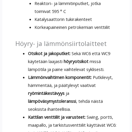
Reaktori- ja lämmitinputket, jotka
toimivat 595 ° C
Katalysaattorin tukirakenteet
Korkeapaineinen petrokemian venttiilit
Höyry- ja lämmönsiirtolaitteet
Otsikot ja jakoputket:
Sekä WC6 että WC9
käytetään laajasti
höyryotsikot
missä
lämpötila ja paine vaihtelevat syklisesti.
Lämmönvaihtimen komponentit:
Putkilevyt,
hämmentää, ja päätylevyt vaativat
ryömintäkestävyys
ja
lämpöväsymystoleranssi
, tehdä näistä
seoksista ihanteellisia.
Kattilan venttiilit ja varusteet:
Swing, portti,
maapallo, ja tarkistusventtiilit käyttävät WC6: