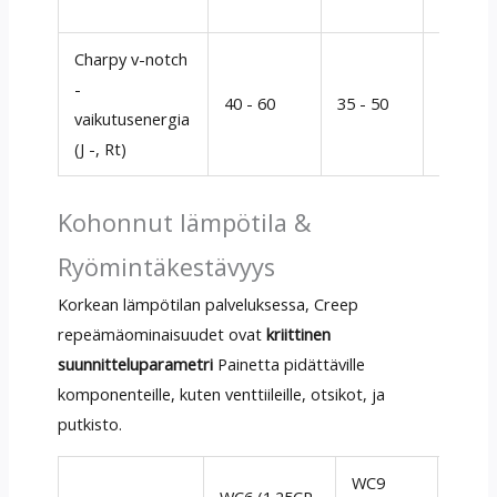
karbidit
Charpy v-notch
WC6 säi
-
40 - 60
35 - 50
paremm
vaikutusenergia
huoneen
(J -, Rt)
Kohonnut lämpötila &
Ryömintäkestävyys
Korkean lämpötilan palveluksessa, Creep
repeämäominaisuudet ovat
kriittinen
suunnitteluparametri
Painetta pidättäville
komponenteille, kuten venttiileille, otsikot, ja
putkisto.
WC9
WC6 (1.25CR