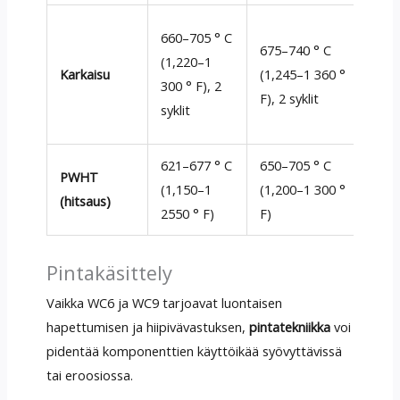
Saos
660–705 ° C
675–740 ° C
seku
(1,220–1
Karkaisu
(1,245–1 360 °
karb
300 ° F), 2
F), 2 syklit
viru
syklit
vähe
621–677 ° C
650–705 ° C
Liev
PWHT
(1,150–1
(1,200–1 300 °
Kar
(hitsaus)
2550 ° F)
F)
mart
Pintakäsittely
Vaikka WC6 ja WC9 tarjoavat luontaisen
hapettumisen ja hiipivävastuksen,
pintatekniikka
voi
pidentää komponenttien käyttöikää syövyttävissä
tai eroosiossa.