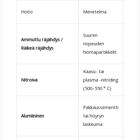
Hoito
Menetelmä
Hyöt
Poist
Suuren
Ammuttu räjähdys /
Paran
nopeuden
Räikeä räjähdys
puhta
hiomapartikkelit
väsy
Kaasu- tai
Paran
Nitroiva
plasma -nitriding
kovuu
(500–550 ° C)
kulum
Muod
Pakkaussementti
al₂o₃ 
Alumiininen
tai höyryn
hapet
laskeuma
>600 