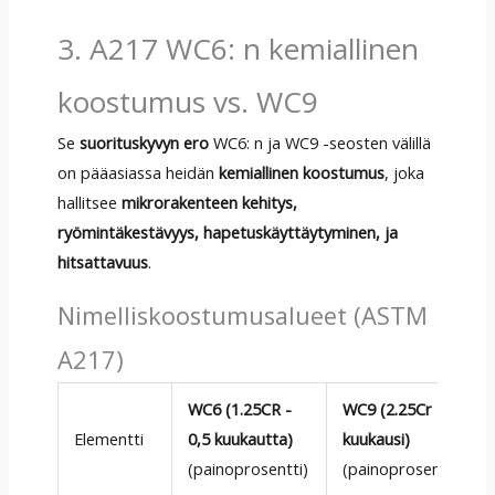
3. A217 WC6: n kemiallinen
koostumus vs. WC9
Se
suorituskyvyn ero
WC6: n ja WC9 -seosten välillä
on pääasiassa heidän
kemiallinen koostumus
, joka
hallitsee
mikrorakenteen kehitys,
ryömintäkestävyys, hapetuskäyttäytyminen, ja
hitsattavuus
.
Nimelliskoostumusalueet (ASTM
A217)
WC6 (1.25CR -
WC9 (2.25Cr - 1
Elementti
0,5 kuukautta)
kuukausi)
(painoprosentti)
(painoprosentti)