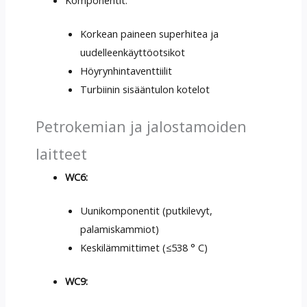
Korkean paineen superhitea ja
uudelleenkäyttöotsikot
Höyrynhintaventtiilit
Turbiinin sisääntulon kotelot
Petrokemian ja jalostamoiden
laitteet
WC6:
Uunikomponentit (putkilevyt,
palamiskammiot)
Keskilämmittimet (≤538 ° C)
WC9: