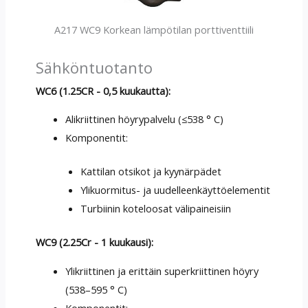
A217 WC9 Korkean lämpötilan porttiventtiili
Sähköntuotanto
WC6 (1.25CR - 0,5 kuukautta):
Alikriittinen höyrypalvelu (≤538 ° C)
Komponentit:
Kattilan otsikot ja kyynärpädet
Ylikuormitus- ja uudelleenkäyttöelementit
Turbiinin koteloosat välipaineisiin
WC9 (2.25Cr - 1 kuukausi):
Ylikriittinen ja erittäin superkriittinen höyry
(538–595 ° C)
Komponentit: