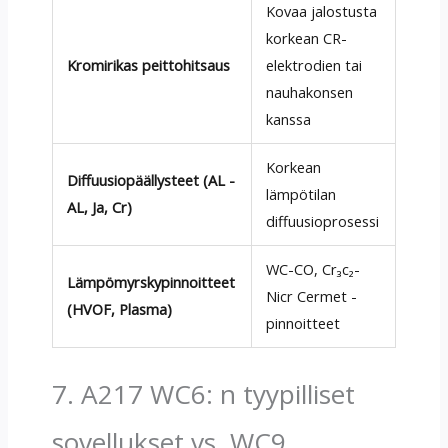
Kovaa jalostusta
korkean CR-
Para
Kromirikas peittohitsaus
elektrodien tai
korro
nauhakonsen
eroos
kanssa
Korkean
Para
Diffuusiopäällysteet (AL -
lämpötilan
korro
AL, Ja, Cr)
diffuusioprosessi
hiilih
WC-CO, Cr₃c₂-
Vastu
Lämpömyrskypinnoitteet
Nicr Cermet -
liette
(HVOF, Plasma)
pinnoitteet
impro
7. A217 WC6: n tyypilliset
sovellukset vs. WC9