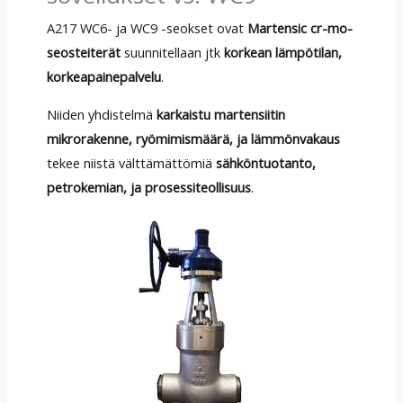
A217 WC6- ja WC9 -seokset ovat
Martensic cr-mo-
seosteiterät
suunnitellaan jtk
korkean lämpötilan,
korkeapainepalvelu
.
Niiden yhdistelmä
karkaistu martensiitin
mikrorakenne, ryömimismäärä, ja lämmönvakaus
tekee niistä välttämättömiä
sähköntuotanto,
petrokemian, ja prosessiteollisuus
.