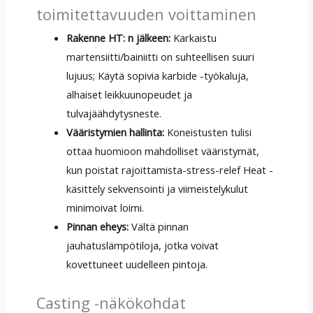
toimitettavuuden voittaminen
Rakenne HT: n jälkeen:
Karkaistu
martensiitti/bainiitti on suhteellisen suuri
lujuus; Käytä sopivia karbide -työkaluja,
alhaiset leikkuunopeudet ja
tulvajäähdytysneste.
Vääristymien hallinta:
Koneistusten tulisi
ottaa huomioon mahdolliset vääristymät,
kun poistat rajoittamista-stress-relef Heat -
käsittely sekvensointi ja viimeistelykulut
minimoivat loimi.
Pinnan eheys:
Vältä pinnan
jauhatuslämpötiloja, jotka voivat
kovettuneet uudelleen pintoja.
Casting -näkökohdat