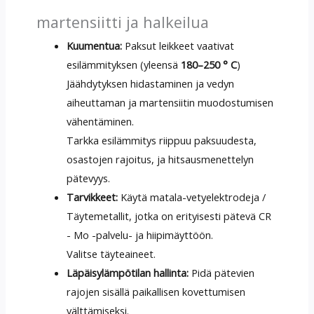
martensiitti ja halkeilua
Kuumentua:
Paksut leikkeet vaativat
esilämmityksen (yleensä
180–250 ° C
)
Jäähdytyksen hidastaminen ja vedyn
aiheuttaman ja martensiitin muodostumisen
vähentäminen.
Tarkka esilämmitys riippuu paksuudesta,
osastojen rajoitus, ja hitsausmenettelyn
pätevyys.
Tarvikkeet:
Käytä matala-vetyelektrodeja /
Täytemetallit, jotka on erityisesti pätevä CR
- Mo -palvelu- ja hiipimäyttöön.
Valitse täyteaineet.
Läpäisylämpötilan hallinta:
Pidä pätevien
rajojen sisällä paikallisen kovettumisen
välttämiseksi.