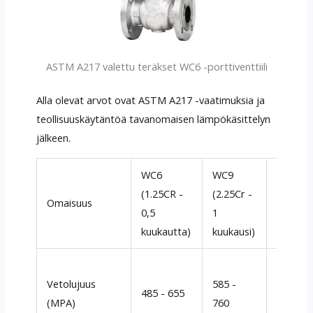
ASTM A217 valettu teräkset WC6 -porttiventtiili
Alla olevat arvot ovat ASTM A217 -vaatimuksia ja
teollisuuskäytäntöä tavanomaisen lämpökäsittelyn
jälkeen.
WC6
WC9
(1.25CR -
(2.25Cr -
Omaisuus
Huomau
0,5
1
kuukautta)
kuukausi)
WC9: ll
Vetolujuus
585 -
korkea
485 - 655
(MPA)
760
→ Vahv