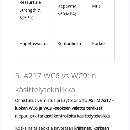
Reasurture
C; WC
(repeämä
MPa
Strength @
voima
<50 MPA)
595 ° C
CR -s
WC9: 
Hapetusvastus
Kohtuullinen
Korkea
enem
cr₂o₃ 
5. A217 WC6 vs WC9: n
käsittelytekniikka
Onnistunut valmistus ja käyttöönotto
ASTM A217 -
luokan WC6 ja WC9 -seoksen valettu teräkset
riippuu jstk
tarkasti kontrolloitu käsittelytekniikka
.
Koska näitä seoksia käytetään
kriittinen, korkean