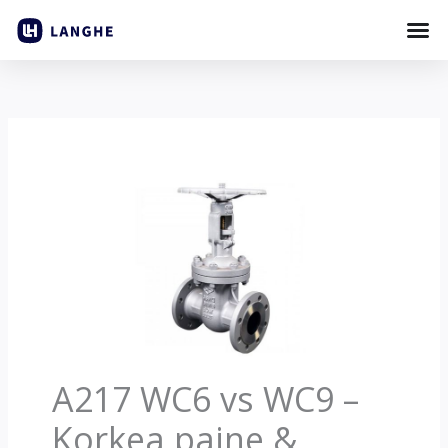
Siirry
sisältöön
A217 WC6 vs WC9 –
Korkea paine &