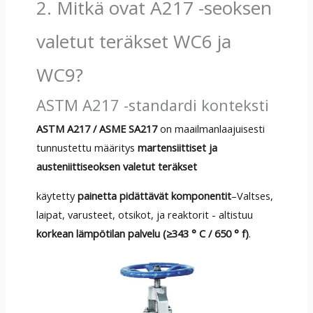
2. Mitkä ovat A217 -seoksen
valetut teräkset WC6 ja
WC9?
ASTM A217 -standardi konteksti
ASTM A217 / ASME SA217
on maailmanlaajuisesti
tunnustettu määritys
martensiittiset ja
austeniittiseoksen valetut teräkset
käytetty
painetta pidättävät komponentit
–Valtses,
laipat, varusteet, otsikot, ja reaktorit - altistuu
korkean lämpötilan palvelu (≥343 ° C / 650 ° f)
.