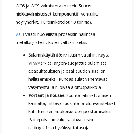
WC6 ja WC9 valmistetaan usein
Suuret
hiekkavalmisteiset komponentit
(venttiilit,
höyryharkit, Turbiinikotelot 10 tonnia).
Valu
Vaatii huolellista prosessin hallintaa
metallurgisten vikojen välttämiseksi.
Sulamiskäytäntö:
Kriittisiin valuihin, Käytä
VIM/Var- tai argon-suojattua sulamista
epäpuhtauksien ja osallisuuden sisällön
hallitsemiseksi. Puhdas sulat vähentävät
väsymystä ja hiipivää aloituspaikkoja.
Portaat ja nousee:
Suunta jähmettymisen
kannalta, riittävä ruokinta ja vilunväristykset
kutistumisen huokoisuuden poistamiseksi.
Painepalvelun valut vaativat usein
radiografisia hyväksyntätasoja.