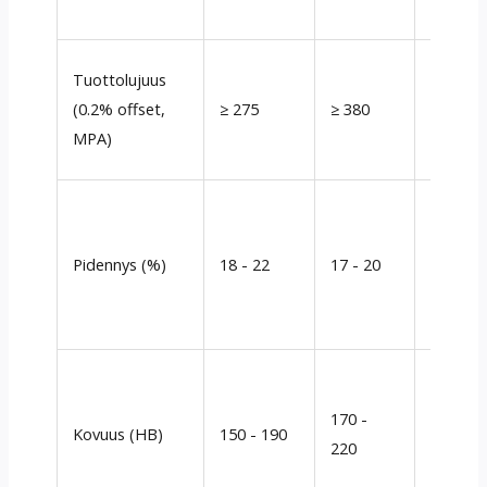
vahvist
Suurem
Tuottolujuus
CR/kuu
(0.2% offset,
≥ 275
≥ 380
ssä lisä
MPA)
saannon
Wc6 hi
taipuva
Pidennys (%)
18 - 22
17 - 20
hieman
mutta 
ductive.
WC9 on
vaikeam
170 -
Kovuus (HB)
150 - 190
heijast
220
korkea