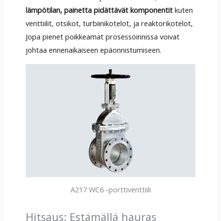
lämpötilan, painetta pidättävät komponentit
kuten
venttiilit, otsikot, turbiinikotelot, ja reaktorikotelot,
Jopa pienet poikkeamat prosessoinnissa voivat
johtaa ennenaikaiseen epäonnistumiseen.
A217 WC6 -porttiventtiili
Hitsaus: Estämällä hauras