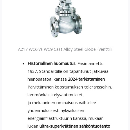
A217 WC6 vs WC9 Cast Alloy Steel Globe -venttiili
Historiallinen huomautus:
Ensin annettu
1937, Standardille on tapahtunut jatkuvaa
hienosäätöä, kanssa
2024 tarkistaminen
Päivittäminen koostumuksen toleransseihin,
lämmönkäsittelyvaatimukset,
ja mekaaninen ominaisuus vaihtelee
yhdenmukaisesti nykyaikaisen
energiainfrastruktuurin kanssa, mukaan
lukien
ultra-superkriittinen sähköntuotanto