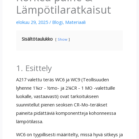
Lämpötilaratkaisut
elokuu 29, 2025
/
Blogi
,
Materiaali
Sisältötaulukko
Show
1. Esittely
A217 valettu teräs WC6 ja WC9 (Teollisuuden
lyhenne 1¼cr - ½mo- ja 2¼CR - 1 MO -valettuille
luokalle, vastaavasti) ovat tarkoitukseen
suunnitellut pienen seoksen CR-Mo-teräkset
paineita pidättäviä komponentteja kohonneessa
lämpötilassa.
WC6 on tyypillisesti määritelty, missä hyvä sitkeys ja