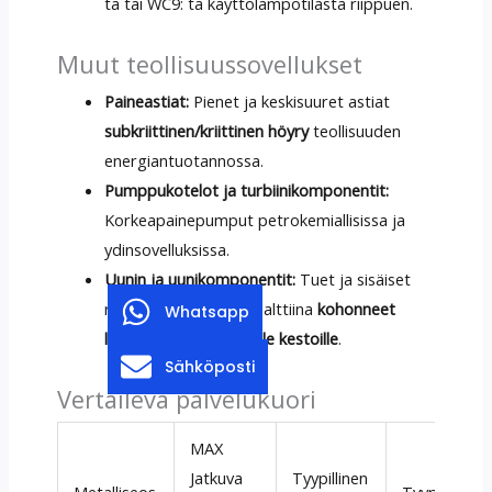
ta tai WC9: tä käyttölämpötilasta riippuen.
Muut teollisuussovellukset
Paineastiat:
Pienet ja keskisuuret astiat
subkriittinen/kriittinen höyry
teollisuuden
energiantuotannossa.
Pumppukotelot ja turbiinikomponentit:
Korkeapainepumput petrokemiallisissa ja
ydinsovelluksissa.
Uunin ja uunikomponentit:
Tuet ja sisäiset
rakenteet, jotka ovat alttiina
kohonneet
Whatsapp
lämpötilat pidennetyille kestoille
.
Sähköposti
Vertaileva palvelukuori
MAX
Jatkuva
Tyypillinen
Metalliseos
Tyypilliset 