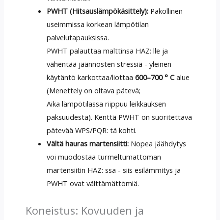
PWHT (Hitsauslämpökäsittely):
Pakollinen
useimmissa korkean lämpötilan
palvelutapauksissa.
PWHT palauttaa malttinsa HAZ: lle ja
vähentää jäännösten stressiä - yleinen
käytäntö karkottaa/liottaa
600–700 ° C
alue
(Menettely on oltava pätevä;
Aika lämpötilassa riippuu leikkauksen
paksuudesta). Kenttä PWHT on suoritettava
pätevää WPS/PQR: tä kohti.
Vältä hauras martensiitti:
Nopea jäähdytys
voi muodostaa turmeltumattoman
martensiitin HAZ: ssa - siis esilämmitys ja
PWHT ovat välttämättömiä.
Koneistus: Kovuuden ja